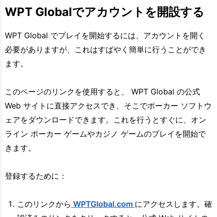
WPT Globalでアカウントを開設する
WPT Global でプレイを開始するには、アカウントを開く
必要がありますが、これはすばやく簡単に行うことができ
ます。
このページのリンクを使用すると、 WPT Global の公式
Web サイトに直接アクセスでき、そこでポーカー ソフトウ
ェアをダウンロードできます。これを行うとすぐに、オン
ライン ポーカー ゲームやカジノ ゲームのプレイを開始で
きます。
登録するために：
このリンクから
WPTGlobal.com
にアクセスします。確