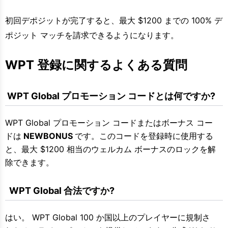
初回デポジットが完了すると、最大 $1200 までの 100% デ
ポジット マッチを請求できるようになります。
WPT 登録に関するよくある質問
 WPT Global プロモーション コードとは何ですか?
WPT Global プロモーション コードまたはボーナス コー
ドは
NEWBONUS
です。このコードを登録時に使用する
と、最大 $1200 相当のウェルカム ボーナスのロックを解
除できます。
  WPT Global 合法ですか?
はい。 WPT Global 100 か国以上のプレイヤーに規制さ