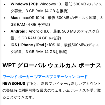
Windows (PC):
Windows 10、最低 500MB のディス
ク容量、3 GB RAM (4 GB を推奨)
Mac :
macOS 10.14、最低 500MB のディスク容量、3
GB RAM (4 GB を推奨)
Android :
Android 8.0、最低 500 MB のディスク容
量、3 GB RAM (4 GB を推奨)
iOS ( iPhone / iPad ):
iOS 10、最低500MBのディス
ク容量、3 GB RAM (4 GBを推奨)
WPT グローバル ウェルカム ボーナス
ワールド ポーカー ツアーのプロモーション コード
NEWBONUS
すると、新規プレイヤーは新しいアカウント
の登録時に利用可能な最大のウェルカム ボーナスを受け取
ることができます。