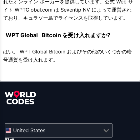
れたオンライン ポーカーを提供しています。公式 Web サ
イト WPTGlobal.com は Seventip NV によって運営され
ており、キュラソー島でライセンスを取得しています。
  WPT Global   Bitcoin を受け入れますか?
はい。 WPT Global Bitcoin およびその他のいくつかの暗
号通貨を受け入れます。
United States