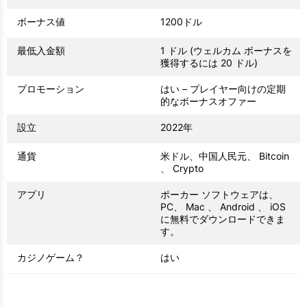
ボーナス値
1200ドル
最低入金額
1 ドル (ウェルカム ボーナスを
獲得するには 20 ドル)
プロモーション
はい – プレイヤー向けの定期
的なボーナスオファー
設立
2022年
通貨
米ドル、中国人民元、 Bitcoin
、 Crypto
アプリ
ポーカー ソフトウェアは、
PC、 Mac 、 Android 、 iOS
に無料でダウンロードできま
す。
カジノゲーム？
はい