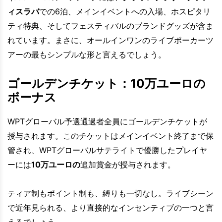
ィスラバ
での6泊、メインイベントへの入場、ホスピタリ
ティ特典、そしてフェスティバルのブランドグッズが含ま
れています。まさに、オールインワンのライブポーカーツ
アーの最もシンプルな形と言えるでしょう。
ゴールデンチケット：10万ユーロの
ボーナス
WPTグローバル予選通過者全員にゴールデンチケットが
授与されます。このチケットはメインイベント終了まで保
管され、WPTグローバルサテライトで優勝したプレイヤ
ーには
10万ユーロの
追加賞金が授与されます。
ティア制もポイント制も、縛りも一切なし。ライブシーン
で近年見られる、より直接的なインセンティブの一つと言
えるでしょう。