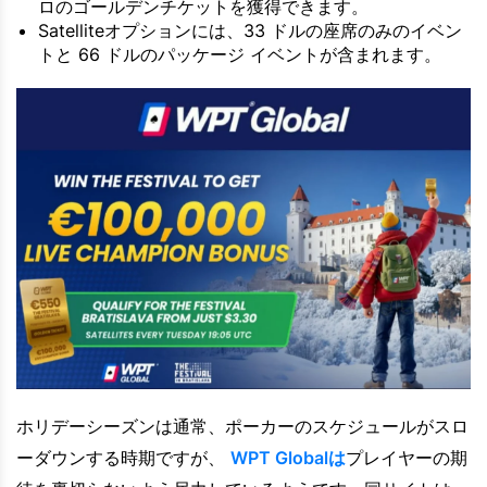
ロのゴールデンチケットを獲得できます。
Satelliteオプションには、33 ドルの座席のみのイベン
トと 66 ドルのパッケージ イベントが含まれます。
ホリデーシーズンは通常、ポーカーのスケジュールがスロ
ーダウンする時期ですが、
WPT Globalは
プレイヤーの期