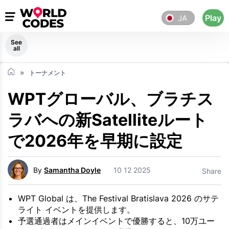
Play
JA
See
all
トーナメント
WPTグローバル、ブラチス
ラバへの新Satelliteルート
で2026年を早期に設定
By
Samantha Doyle
10 12 2025
Share
WPT Global は、The Festival Bratislava 2026 のサテ
ライト イベントを提供します。
予選通過者はメインイベントで優勝すると、10万ユー