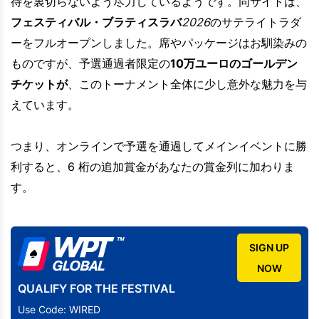
待を裏切らないよう尽力しているようです。同サイトは、
フェスティバル・ブラティスラバ
2026
のサテライトラダ
ーをフルオープンしました。席やパッケージはお馴染みの
ものですが、予選通過者限定の
10万ユーロのゴールデン
チケットが
、このトーナメント全体に少し意外な魅力を与
えています。
つまり、オンラインで予選を通過してメインイベントに勝
利すると、6 桁の追加賞金があなたの賞金列に加わりま
す。
SIGN UP
NOW
QUALIFY FOR THE FESTIVAL
Use Code: WIRED