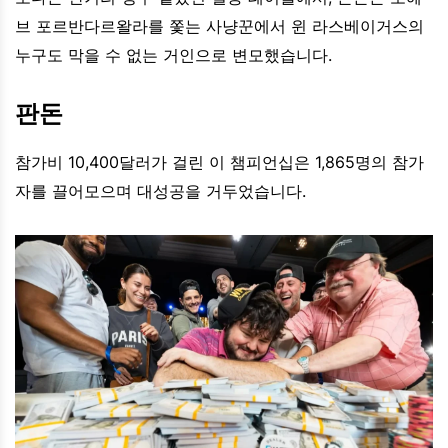
브 포르반다르왈라를 쫓는 사냥꾼에서 윈 라스베이거스의
누구도 막을 수 없는 거인으로 변모했습니다.
판돈
참가비 10,400달러가 걸린 이 챔피언십은 1,865명의 참가
자를 끌어모으며 대성공을 거두었습니다.