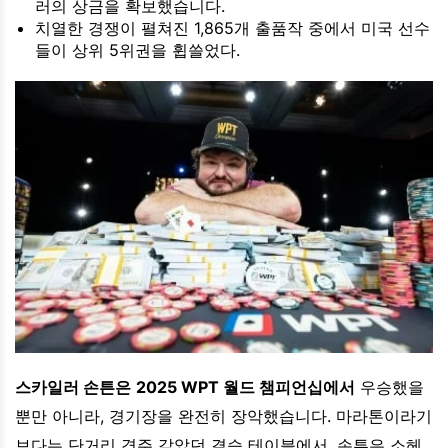
러의 상금을 확보했습니다.
치열한 경쟁이 펼쳐진 1,865개 출품작 중에서 미국 선수
들이 상위 5위권을 휩쓸었다.
스카일러 손튼은
2025 WPT 월드 챔피언십에서
우승했을
뿐만 아니라, 경기장을 완전히 장악했습니다. 마라톤이라기
보다는 단거리 경주 같았던 결승 테이블에서, 손튼은 소헤