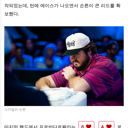
작되었는데, 턴에 에이스가 나오면서 손튼이 큰 리드를 확
보했다.
스카일러 손튼
♥
♥
마지막 핸드에서 포르반다르왈라는
6
A
로