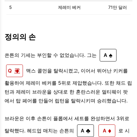
5
제레미 베커
71만 달러
정의의 손
♠
쏜튼의 기세는 부인할 수 없었습니다. 그는
A
♦로
Q
맥스 콜먼을 탈락시켰고, 이어서 뛰어난 키커를
활용하여 제레미 베커를 5위로 제압했습니다. 또한 채드 립
턴과 제레미 브라운을 상대로 한 혼란스러운 멀티웨이 팟
에서 탑 페어를 만들어 립턴을 탈락시키며 승리했습니다.
브라운은 이후 손튼이 플롭에서 세트를 완성하면서 3위로
♣
♦
탈락했다. 헤드업 매치는 손튼의
A
A
로 시