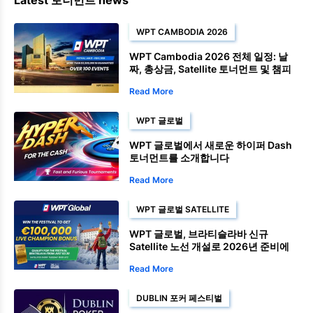
WPT CAMBODIA 2026
WPT Cambodia 2026 전체 일정: 날
짜, 총상금, Satellite 토너먼트 및 챔피
언십 이벤트
Read More
WPT 글로벌
WPT 글로벌에서 새로운 하이퍼 Dash
토너먼트를 소개합니다
Read More
WPT 글로벌 SATELLITE
WPT 글로벌, 브라티슬라바 신규
Satellite 노선 개설로 2026년 준비에
박차를 가하다
Read More
DUBLIN 포커 페스티벌