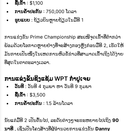
ຊື້ເຂົ້າ
: $1,100
ການຄ້ຳປະກັນ
: 750,000 ໂດລາ
ຮູບແບບ
: ຖ້ຽວບິນຫຼາຍຖ້ຽວໃນມື້ທີ 1
ການແຂ່ງຂັນ Prime Championship ສະເໜີຈຸດເຂົ້າທີ່ຕ່ຳກວ່າ
ພ້ອມດ້ວຍໂອກາດຫຼາຍຢ່າງທີ່ຈະສ້າງກອງຫຼັງກ່ອນມື້ທີ 2, ເຮັດໃຫ້
ມັນກາຍເປັນໜຶ່ງໃນເຫດການຫົວຂໍ້ຂ່າວທີ່ສາມາດເຂົ້າເຖິງໄດ້ງ່າຍ
ທີ່ສຸດໃນຕາຕະລາງເວລາ.
ການແຂ່ງຂັນຊິງແຊ້ມ WPT ກຳປູເຈຍ
ວັນທີ
: ວັນທີ 4 ກຸມພາ ຫາ ວັນທີ 9 ກຸມພາ
ຊື້ເຂົ້າ
: $3,500
ການຄ້ຳປະກັນ
: 1.5 ລ້ານໂດລາ
ນັບແຕ່ມື້ທີ 2 ເປັນຕົ້ນໄປ, ລະດັບຕ່າງໆຈະຂະຫຍາຍໄປເຖິງ
90
ນາທີ
, ເຊິ່ງເປັນໂຄງສ້າງທີ່ຜູ້ອຳນວຍການແຂ່ງຂັນ
Danny