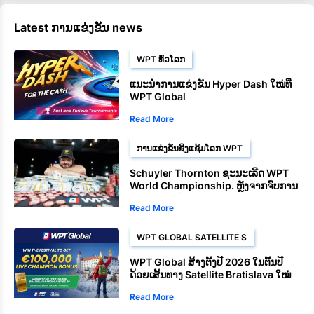
Latest ການແຂ່ງຂັນ news
WPT ທົ່ວໂລກ
ແນະນຳການແຂ່ງຂັນ Hyper Dash ໃໝ່ທີ່
WPT Global
Read More
ການແຂ່ງຂັນຊິງແຊ້ມໂລກ WPT
Schuyler Thornton ຊະນະເລີດ WPT
World Championship. ຫຼັງຈາກຈົບການ
ແຂ່ງຂັນຢ່າງໂດດເດັ່ນ
Read More
WPT GLOBAL SATELLITE S
WPT Global ສ້າງຕັ້ງປີ 2026 ໃນຕົ້ນປີ
ດ້ວຍເສັ້ນທາງ Satellite Bratislava ໃໝ່
Read More