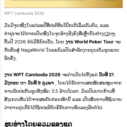
WPT Cambodia 2026
ມັນມີຈຸດໜຶ່ງໃນແຕ່ລະປີທີ່ປະຕິທິນໂປ໊ກເກີເລີ່ມເຕັມຕົວ, ແລະ
ກຳປູເຈຍໄດ້ກາຍເປັນໜຶ່ງໃນຈຸດອ້າງອີງຄົງທີ່ເຫຼົ່ານັ້ນຢ່າງງຽບໆ.
ຕົ້ນປີ 2026 ກໍ່ບໍ່ມີຂໍ້ຍົກເວັ້ນ, ໂດຍ
ງານ World Poker Tour
ຈະ
ກັບຄືນສູ່ NagaWorld ໃນພະນົມເປັນສຳລັບງານບຸນເຕັມຮູບແບບ
ອີກຄັ້ງ.
ງານ WPT Cambodia 2026
ຈະດຳເນີນໄປຕັ້ງແຕ່
ວັນທີ 21
ມັງກອນ
ຫາ
ວັນທີ 9 ກຸມພາ
, ໂດຍໄດ້ຮັບການສະໜັບສະໜູນຈາກ
ການຮັບປະກັນຊຸດທັງໝົດ 3.5 ລ້ານໂດລາ. ມັນເປັນບາດກ້າວທີ່
ສັງເກດເຫັນໄດ້ຈາກສະບັບກ່ອນໜ້ານີ້ ແລະ ເປັນສັນຍານທີ່ຊັດເຈນ
ວ່າການຢຸດນີ້ບໍ່ໄດ້ຖືກປະຕິບັດຄືກັບການທົດລອງອີກຕໍ່ໄປ.
ຮູບຮ່າງໂດຍລວມຂອງຊຸດ