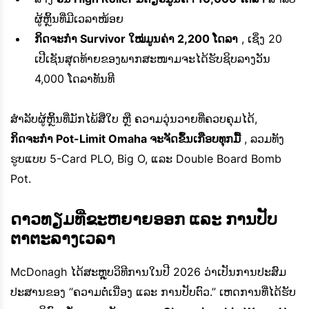
ຜູ້ຫຼິ້ນທີ່ມີເວລາໜ້ອຍ
ກິດຈະກຳ Survivor ໃໝ່ມູນຄ່າ 2,200 ໂດລາ
, ເຊິ່ງ 20
ເປີເຊັນສຸດທ້າຍຂອງພາກສະໜາມຈະໄດ້ຮັບຊິບລາງວັນ
4,000 ໂດລາທັນທີ
ສຳລັບຜູ້ຫຼິ້ນທີ່ມັກໄພ້ສີ່ໃບ ຫຼື ຄວາມວຸ່ນວາຍທີ່ຄວບຄຸມໄດ້,
ກິດຈະກຳ Pot-Limit Omaha ຈະຈັດຂຶ້ນເກືອບທຸກມື້
, ລວມທັງ
ຮູບແບບ 5-Card PLO, Big O, ແລະ Double Board Bomb
Pot.
ດາວທຽມທີ່ຂະຫຍາຍອອກ ແລະ ການປັບ
ຕາຕະລາງເວລາ
McDonagh ໄດ້ສະຫຼຸບວິທີການໃນປີ 2026 ວ່າເປັນການປະສົມ
ປະສານຂອງ “ຄວາມຕໍ່ເນື່ອງ ແລະ ການປັບຕົວ.” ເຫດການທີ່ໄດ້ຮັບ