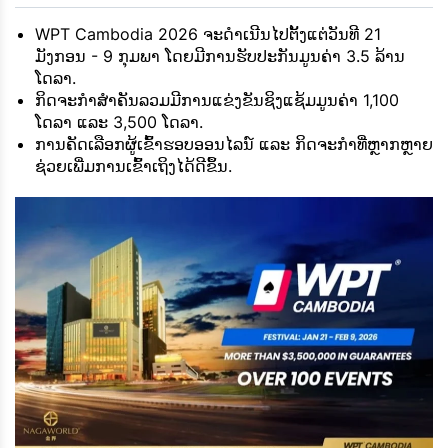
WPT Cambodia 2026 ຈະດຳເນີນໄປຕັ້ງແຕ່ວັນທີ 21
ມັງກອນ - 9 ກຸມພາ ໂດຍມີການຮັບປະກັນມູນຄ່າ 3.5 ລ້ານ
ໂດລາ.
ກິດຈະກຳສຳຄັນລວມມີການແຂ່ງຂັນຊິງແຊ້ມມູນຄ່າ 1,100
ໂດລາ ແລະ 3,500 ໂດລາ.
ການຄັດເລືອກຜູ້ເຂົ້າຮອບອອນໄລນ໌ ແລະ ກິດຈະກຳທີ່ຫຼາກຫຼາຍ
ຊ່ວຍເພີ່ມການເຂົ້າເຖິງໄດ້ດີຂຶ້ນ.