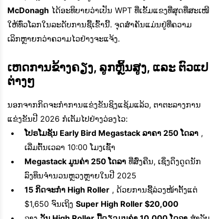
McDonagh
ໄດ້ອະທິບາຍວ່າເປັນ WPT ທີ່ເຂັ້ມແຂງທີ່ສຸດທີ່ສະເໜີ
ໃຫ້ທົ່ວໂລກໃນລະດັບການຊື້ເຂົ້ານີ້. ຈຸດສຳຄັນແມ່ນຢູ່ທີ່ຄວາມ
ເລິກຫຼາຍກວ່າຄວາມໄວຢ່າງຈະແຈ້ງ.
ເຫດການຂ້າງຄຽງ, ລູກຫຼິ້ນສູງ, ແລະ ຕົວແປ
ຕ່າງໆ
ນອກຈາກກິດຈະກຳການແຂ່ງຂັນຊິງແຊ້ມແລ້ວ, ຕາຕະລາງການ
ແຂ່ງຂັນປີ 2026 ກໍເຕັມໄປຢ່າງວ່ອງໄວ:
ໂປຣໂມຊັນ Early Bird Megastack ລາຄາ 250 ໂດລາ
,
ເລີ່ມຕົ້ນເວລາ 10:00 ໂມງເຊົ້າ
Megastack ມູນຄ່າ 250 ໂດລາ
ທີ່ສົ່ງຄືນ, ເຊິ່ງດຶງດູດນັກ
ລົງທຶນຈຳນວນຫຼວງຫຼາຍໃນປີ 2025
15 ກິດຈະກຳ High Roller
, ດ້ວຍການຊື້ລ່ວງໜ້າຕັ້ງແຕ່
$1,650 ຈົນເຖິງ
Super High Roller $20,000
ລາງ
ວັນ High Roller ມື້ດຽວມູນຄ່າ 10,000 ໂດລາ
ສຳລັບ