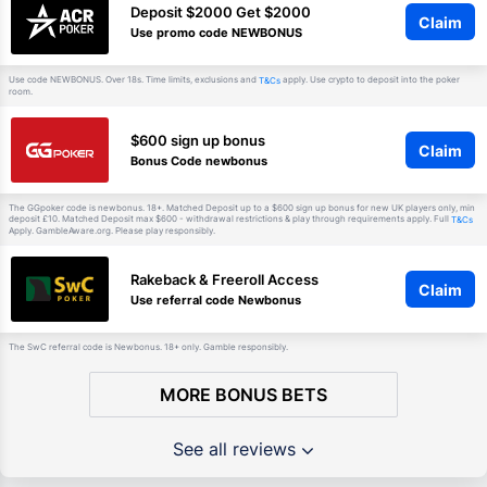
Deposit $2000 Get $2000
Claim
Use promo code NEWBONUS
Use code NEWBONUS. Over 18s. Time limits, exclusions and
apply. Use crypto to deposit into the poker
T&Cs
room.
$600 sign up bonus
Claim
Bonus Code newbonus
The GGpoker code is newbonus. 18+. Matched Deposit up to a $600 sign up bonus for new UK players only, min
deposit £10. Matched Deposit max $600 - withdrawal restrictions & play through requirements apply. Full
T&Cs
Apply. GambleAware.org. Please play responsibly.
Rakeback & Freeroll Access
Claim
Use referral code Newbonus
The SwC referral code is Newbonus. 18+ only. Gamble responsibly.
MORE BONUS BETS
See all reviews