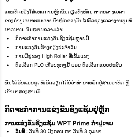
ແທນທີ່ຈະອີງໃສ່ເຫດການຫຼັກອັນດຽວທັງໝົດ, ຕາຕະລາງເວລາ
ຂອງກຳປູເຈຍຈະກະຈາຍນ້ຳໜັກຂອງມັນໄປທົ່ວຊ່ວງເວລາງານບຸນທີ່
ຍາວນານ. ນັ້ນໝາຍຄວາມວ່າ:
ກິດຈະກຳການແຂ່ງຂັນຊິງແຊ້ມຫຼາຍມື້
ການແຂ່ງຂັນຂ້າງຄຽງປະຈຳວັນ
ການມີຢູ່ຂອງ High Roller ທີ່ເຂັ້ມແຂງ
ຕົວເລືອກ PLO ເກືອບທຸກໆມື້ ແລະ ຕົວເລືອກແບບປະສົມ
ຜົນໄດ້ຮັບແມ່ນຊຸດທີ່ເຮັດວຽກໄດ້ບໍ່ວ່າທ່ານຈະພັກຢູ່ສາມອາທິດ ຫຼື
ເຂົ້າມາສອງສາມມື້.
ກິດຈະກຳການແຂ່ງຂັນຊິງແຊ້ມຢູ່ຫຼັກ
ການແຂ່ງຂັນຊິງແຊ້ມ WPT Prime ກຳປູເຈຍ
ວັນທີ
: ວັນທີ 30 ມັງກອນ ຫາ ວັນທີ 3 ກຸມພາ