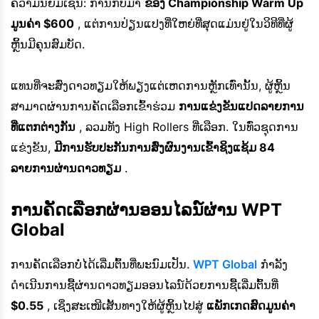
ຄວາມນິຍົມເຊັ່ນ: ການກັບມາ
ຂອງ Championship Warm Up
ມູນຄ່າ $600
, ແຕ່ການປ່ຽນແປງທີ່ໃຫຍ່ທີ່ສຸດແມ່ນຢູ່ໃນວິທີທີ່ຜູ້
ຫຼິ້ນມີຄຸນສົມບັດ.
ແທນທີ່ຈະສົ່ງດາວທຽມໃຫ້ພຽງແຕ່ເຫດການຫຼັກເທົ່ານັ້ນ, ຜູ້ຫຼິ້ນ
ສາມາດຜ່ານການຄັດເລືອກເຂົ້າຮ່ວມ
ການແຂ່ງຂັນແປດລາຍການ
ທີ່ແຕກຕ່າງກັນ
, ລວມທັງ High Rollers ທີ່ເລືອກ. ໃນທົ່ວຊຸດການ
ແຂ່ງຂັນ,
ມີການຮັບປະກັນການສົ່ງຜົນງານເຂົ້າຊິງແຊ້ມ 84
ລາຍການຜ່ານດາວທຽມ
.
ການຄັດເລືອກຜ່ານອອນໄລນ໌ຜ່ານ WPT
Global
ການຄັດເລືອກບໍ່ໄດ້ເລີ່ມຕົ້ນທີ່ພະນົມເປັນ.
WPT Global
ກຳລັງ
ດຳເນີນການຊື້ຜ່ານດາວທຽມອອນໄລນ໌ດ້ວຍການຊື້ເລີ່ມຕົ້ນທີ່
$0.55
, ເຊິ່ງສະເໜີເສັ້ນທາງໃຫ້ຜູ້ຫຼິ້ນໄປສູ່
ແພັກເກດສົດມູນຄ່າ