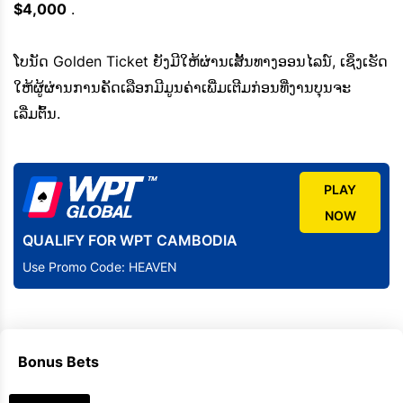
$4,000
.
ໂບນັດ Golden Ticket ຍັງມີໃຫ້ຜ່ານເສັ້ນທາງອອນໄລນ໌, ເຊິ່ງເຮັດ
ໃຫ້ຜູ້ຜ່ານການຄັດເລືອກມີມູນຄ່າເພີ່ມເຕີມກ່ອນທີ່ງານບຸນຈະ
ເລີ່ມຕົ້ນ.
PLAY
NOW
QUALIFY FOR WPT CAMBODIA
Use Promo Code: HEAVEN
Bonus Bets