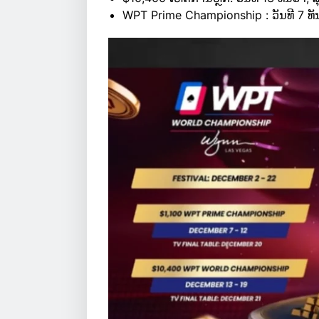
WPT Prime Championship : ວັນທີ 7 ທັ