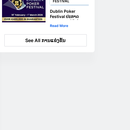
FESTIVAL
Dublin Poker
Festival ປະກາດ
ຄວາມຮ່ວມມືທົ່ວໂລກ
Read More
ຂອງ WPT
See All ການແຂ່ງຂັນ