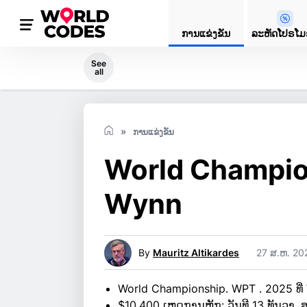
ການແຂ່ງຂັນ
ລະຫັດໂປຣໂມ
See
all
ການແຂ່ງຂັນ
World Champion
Wynn
By
Mauritz Altikardes
27 ສ.ຫ. 20
World Championship. WPT . 2025 ທີ່ 
$10,400 ເຫດການຫຼັກ: ວັນທີ 13 ທັນວາ, ສ