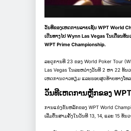
ວັນທີຂອງເຫດການລາຍເຊັນ WPT World Ch
ເດີນທາງໄປ Wynn Las Vegas ໃນເດືອນທັນວາ 
WPT Prime Championship.
ລະດູການທີ 23 ຂອງ World Poker Tour (W
Las Vegas ໃນລະຫວ່າງວັນທີ 2 ຫາ 22 ທັນວ
ເຫດການດາວທຽມ ແລະຮອບສຸດທ້າຍທາງໂທລ
ວັນທີເຫດການຫຼັກຂອງ WP
ການແຂ່ງຂັນຫລັກຂອງ WPT World Champions
ເລີ່ມຕົ້ນສາມຄັ້ງໃນວັນທີ 13, 14, ແລະ 15 ທັນວ