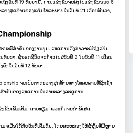
ເຖິງວັນທີ 19 ທັນວານີ້, ການແຂ່ງຂັນຈະລົງໄປແຂ່ງຂັນຮອບ 6
າຕະລາງສຸດທ້າຍຂອງແຊ້ມໂທລະພາບໃນວັນທີ 21 ເດືອນທັນວາ,
Championship
ນະທີ່ສໍາຄັນຂອງງານບຸນ. ເຫດການດັ່ງກ່າວຈະມີຖ້ຽວບິນ
ືອນທັນວາ. ຜູ້ລອດຊີວິດຈະກ້າວໄປສູ່ວັນທີ 2 ໃນວັນທີ 11 ເດືອນ
ັງຄົງໃນວັນທີ 12 ທັນວາ.
onship ຈະເປັນຕາຕະລາງສຸດທ້າຍທາງໂທລະພາບທີ່ຊັກຊ້າ
ນຄວາມສໍາຄັນຂອງເຫດການໃນຕາຕະລາງລະດູການ.
ງຂັນເພີ່ມເຕີມ, ດາວທຽມ, ແລະກິດຈະກໍາພິເສດ.
ມື່ອ​ໃກ້​ກັບ​ວັນ​ທີ່​ເລີ່ມ​ຕົ້ນ​, ໂດຍ​ສະ​ຫນອງ​ໃຫ້​ຜູ້​ຫຼິ້ນ​ທີ່​ມີ​ຫຼາຍ​