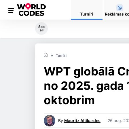
Turnīri
Reklāmas k
See
all
Turnīri
WPT globālā Cra
no 2025. gada 1
oktobrim
By
Mauritz Altikardes
26 aug. 20