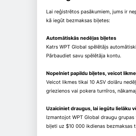
Lai reģistrētos pasākumiem, jums ir nepi
kā iegūt bezmaksas biļetes:
Automātiskās nedēļas biļetes
Katrs WPT Global spēlētājs automātisk
Pārbaudiet savu spēlētāja kontu.
Nopelniet papildu biļetes, veicot likm
Veicot likmes tikai 10 ASV dolāru nedē
griezienos vai pokera turnīros, nākamaja
Uzaiciniet draugus, lai iegūtu lielāku v
Izmantojot WPT Global draugu grupas fu
biļeti uz $10 000 ikdienas bezmaksas t