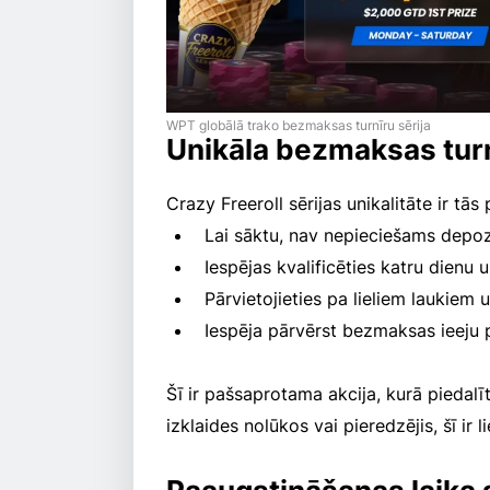
WPT globālā trako bezmaksas turnīru sērija
Unikāla bezmaksas turn
Crazy Freeroll sērijas unikalitāte ir tās
Lai sāktu, nav nepieciešams depoz
Iespējas kvalificēties katru dienu 
Pārvietojieties pa lieliem laukiem 
Iespēja pārvērst bezmaksas ieeju 
Šī ir pašsaprotama akcija, kurā piedalīt
izklaides nolūkos vai pieredzējis, šī ir li