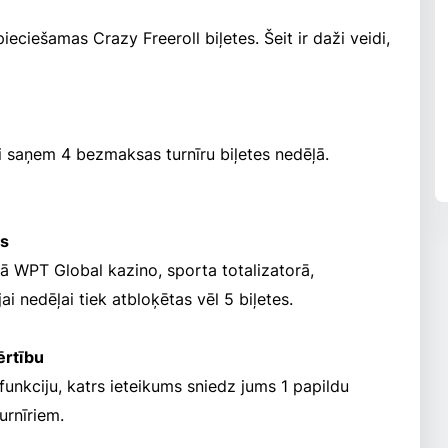
eciešamas Crazy Freeroll biļetes. Šeit ir daži veidi,
i saņem 4 bezmaksas turnīru biļetes nedēļā.
es
ļā WPT Global kazino, sporta totalizatorā,
i nedēļai tiek atbloķētas vēl 5 biļetes.
ērtību
nkciju, katrs ieteikums sniedz jums 1 papildu
urnīriem.