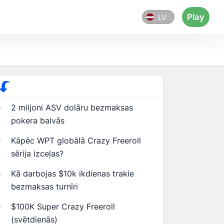
Play
LV
2 miljoni ASV dolāru bezmaksas
pokera balvās
Kāpēc WPT globālā Crazy Freeroll
sērija izceļas?
Kā darbojas $10k ikdienas trakie
bezmaksas turnīri
$100K Super Crazy Freeroll
(svētdienās)