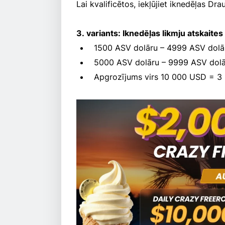
Lai kvalificētos, iekļūjiet iknedēļas Dr
3. variants: Iknedēļas likmju atskaites
1500 ASV dolāru – 4999 ASV dolār
5000 ASV dolāru – 9999 ASV dolār
Apgrozījums virs 10 000 USD = 3 