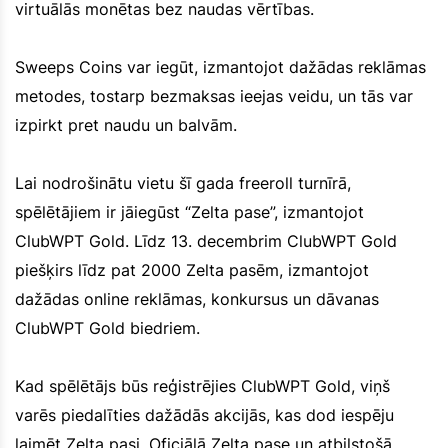
virtuālās monētas bez naudas vērtības.
Sweeps Coins var iegūt, izmantojot dažādas reklāmas
metodes, tostarp bezmaksas ieejas veidu, un tās var
izpirkt pret naudu un balvām.
Lai nodrošinātu vietu šī gada freeroll turnīrā,
spēlētājiem ir jāiegūst “Zelta pase”, izmantojot
ClubWPT Gold. Līdz 13. decembrim ClubWPT Gold
piešķirs līdz pat 2000 Zelta pasēm, izmantojot
dažādas online reklāmas, konkursus un dāvanas
ClubWPT Gold biedriem.
Kad spēlētājs būs reģistrējies ClubWPT Gold, viņš
varēs piedalīties dažādās akcijās, kas dod iespēju
laimēt Zelta pasi. Oficiālā Zelta pase un atbilstošā