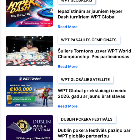
WPT GLOBĀLAIS
Iepazīstinām ar jauniem Hyper
Dash turnīriem WPT Global
platformā
Read More
WPT PASAULES ČEMPIONĀTS
Šuilers Torntons uzvar WPT World
Championship. Pēc pārliecinošas
uzvaras
Read More
WPT GLOBĀLIE SATELLITE
WPT Global priekšlaicīgi izveido
2026. gadu ar jaunu Bratislavas
Satellite maršrutu
Read More
DUBLIN POKERA FESTIVĀLS
Dublin pokera festivāls paziņo par
WPT globālo partnerību