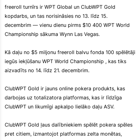
freeroll turnīrs ir WPT Global un ClubWPT Gold
kopdarbs, un tas norisināsies no 13. līdz 15.
decembrim — vienu dienu pirms $10 400 WPT World
Championship sākuma Wynn Las Vegas.
Kā daļu no $5 miljonu freeroll balvu fonda 100 spēlētāji
iegūs iekļūšanu WPT World Championship , kas tiks
aizvadīts no 14. līdz 21. decembrim.
ClubWPT Gold ir jauns online pokera produkts, kas
darbojas uz totalizatora platformas, kas ir līdzīga
ClubWPT un likumīgi apkalpo lielāko daļu ASV.
ClubWPT Gold ļaus dalībniekiem spēlēt pokera spēles
pret citiem, izmantojot platformas zelta monētas,