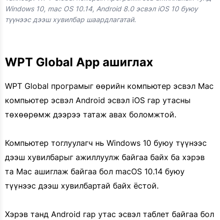
Windows 10, mac OS 10.14, Android 8.0 эсвэл iOS 10 буюу
түүнээс дээш хувилбар шаардлагатай.
WPT Global App ашиглах
WPT Global програмыг өөрийн компьютер эсвэл Mac
компьютер эсвэл Android эсвэл iOS гар утасны
төхөөрөмж дээрээ татаж авах боломжтой.
Компьютер тоглуулагч нь Windows 10 буюу түүнээс
дээш хувилбарыг ажиллуулж байгаа байх ба хэрэв
та Mac ашиглаж байгаа бол macOS 10.14 буюу
түүнээс дээш хувилбартай байх ёстой.
Хэрэв танд Android гар утас эсвэл таблет байгаа бол