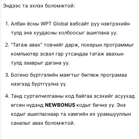
Эндээс та эхлэх боломжтой:
Албан ёсны WPT Global вэбсайт руу нэвтрэхийн
тулд энэ хуудасны холбоосыг ашиглана уу.
"Татаж авах" товчийг дарж, покерын программыг
компьютер эсвэл гар утсандаа татаж авахын
тулд зааврыг дагана уу.
Богино бүртгэлийн маягтыг бөглөж програмаа
нээгээд бүртгүүлнэ үү.
Танд сурталчилгааны код байгаа эсэхийг асуухад
өгсөн нүдэнд
NEWBONUS
кодыг бичнэ үү. Энэ
кодыг ашигласнаар та хамгийн их урамшууллын
саналыг авах боломжтой.