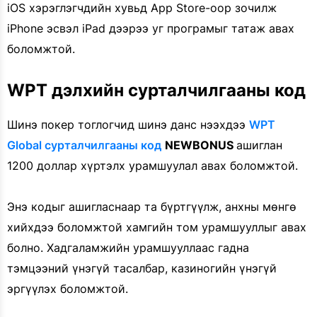
iOS хэрэглэгчдийн хувьд App Store-оор зочилж
iPhone эсвэл iPad дээрээ уг програмыг татаж авах
боломжтой.
WPT дэлхийн сурталчилгааны код
Шинэ покер тоглогчид шинэ данс нээхдээ
WPT
Global сурталчилгааны код
NEWBONUS
ашиглан
1200 доллар хүртэлх урамшуулал авах боломжтой.
Энэ кодыг ашигласнаар та бүртгүүлж, анхны мөнгө
хийхдээ боломжтой хамгийн том урамшууллыг авах
болно. Хадгаламжийн урамшууллаас гадна
тэмцээний үнэгүй тасалбар, казиногийн үнэгүй
эргүүлэх боломжтой.