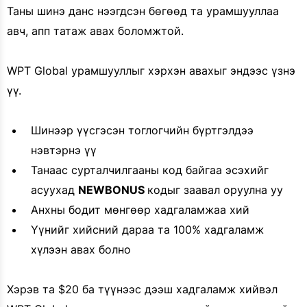
Таны шинэ данс нээгдсэн бөгөөд та урамшууллаа
авч, апп татаж авах боломжтой.
WPT Global урамшууллыг хэрхэн авахыг эндээс үзнэ
үү.
Шинээр үүсгэсэн тоглогчийн бүртгэлдээ
нэвтэрнэ үү
Танаас сурталчилгааны код байгаа эсэхийг
асуухад
NEWBONUS
кодыг заавал оруулна уу
Анхны бодит мөнгөөр хадгаламжаа хий
Үүнийг хийсний дараа та 100% хадгаламж
хүлээн авах болно
Хэрэв та $20 ба түүнээс дээш хадгаламж хийвэл