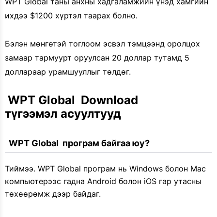
WPT Global таны анхны хадгаламжийн үнэд хамгийн
ихдээ $1200 хүртэл таарах болно.
Бэлэн мөнгөтэй тоглоом эсвэл тэмцээнд оролцох
замаар тармуурт оруулсан 20 доллар тутамд 5
доллараар урамшууллыг төлдөг.
 WPT Global  Download 
түгээмэл асуултууд
  WPT Global  програм байгаа юу?
Тиймээ. WPT Global програм нь Windows болон Mac
компьютерээс гадна Android болон iOS гар утасны
төхөөрөмж дээр байдаг.