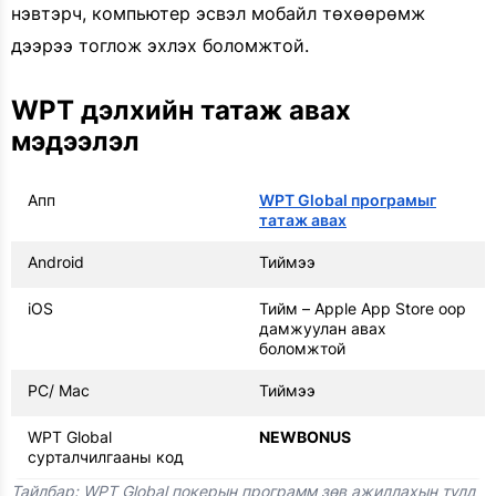
нэвтэрч, компьютер эсвэл мобайл төхөөрөмж
дээрээ тоглож эхлэх боломжтой.
WPT дэлхийн татаж авах
мэдээлэл
Апп
WPT Global програмыг
татаж авах
Android
Тиймээ
iOS
Тийм – Apple App Store оор
дамжуулан авах
боломжтой
PC/ Mac
Тиймээ
WPT Global
NEWBONUS
сурталчилгааны код
Тайлбар: WPT Global покерын программ зөв ажиллахын тулд