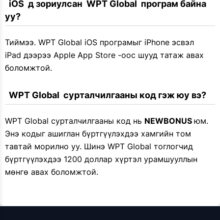
  iOS  д зориулсан  WPT Global  програм байна 
уу?
Тиймээ. WPT Global iOS програмыг iPhone эсвэл
iPad дээрээ Apple App Store -оос шууд татаж авах
боломжтой.
  WPT Global  сурталчилгааны код гэж юу вэ?
WPT Global сурталчилгааны код нь
NEWBONUS
юм.
Энэ кодыг ашиглан бүртгүүлэхдээ хамгийн том
тавтай морилно уу. Шинэ WPT Global тоглогчид
бүртгүүлэхдээ 1200 доллар хүртэл урамшууллын
мөнгө авах боломжтой.