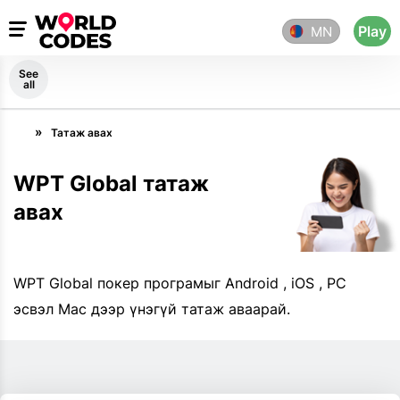
Play
MN
See
all
Татаж авах
WPT Global татаж
авах
WPT Global покер програмыг Android , iOS , PC
эсвэл Mac дээр үнэгүй татаж аваарай.