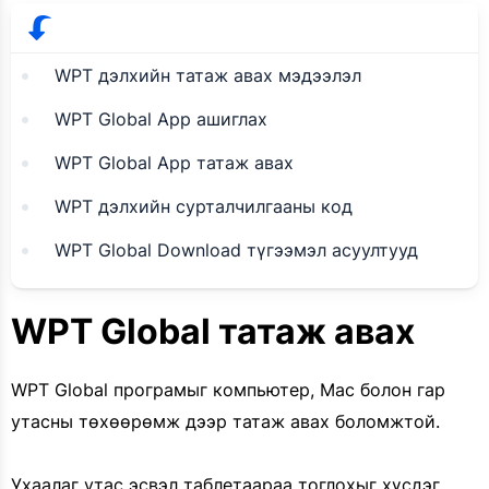
WPT дэлхийн татаж авах мэдээлэл
WPT Global App ашиглах
WPT Global App татаж авах
WPT дэлхийн сурталчилгааны код
WPT Global Download түгээмэл асуултууд
WPT Global татаж авах
WPT Global програмыг компьютер, Mac болон гар
утасны төхөөрөмж дээр татаж авах боломжтой.
Ухаалаг утас эсвэл таблетаараа тоглохыг хүсдэг