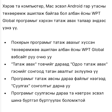
Хэрэв та компьютер, Mac эсвэл Android гар утасны
төхөөрөмж ашиглаж байгаа бол албан ёсны WPT
Global програмыг хэрхэн татаж авах талаар эндээс
үзнэ үү.
Покерын програмыг татаж авахыг хүссэн
төхөөрөмжөө ашиглан албан ёсны WPT Global
вэбсайт руу очно уу
"Татаж авах" товчийг дараад "Одоо татаж авах"
гэснийг сонгоод татан авалтыг эхлүүлнэ үү
Програмыг татаж авсны дараа файлыг нээгээд
"Суулгах" сонголтыг дарна уу
Програмыг суулгасны дараа та нэвтрэх эсвэл
шинэ бүртгэл бүртгүүлэх боломжтой