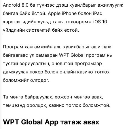
Android 8.0 ба түүнээс дээш хувилбарыг ажиллуулж
байгаа байх ёстой. Apple iPhone болон iPad
хэрэглэгчдийн хувьд таны төхөөрөмж iOS 10
үйлдлийн системтэй байх ёстой.
Програм хангамжийн аль хувилбарыг ашиглаж
байгаагаас үл хамааран WPT Global програм нь
тусгай зориулалтын, оновчтой програмаар
дамжуулан покер болон онлайн казино тоглох
боломжийг олгодог.
Та мөнгө байршуулах, хожсон мөнгөө авах,
тэмцээнд оролцох, казино тоглох боломжтой.
WPT Global App татаж авах