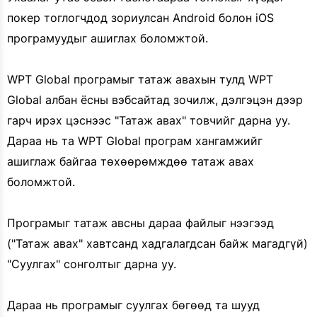
покер тоглогчдод зориулсан Android болон iOS
програмуудыг ашиглах боломжтой.
WPT Global програмыг татаж авахын тулд WPT
Global албан ёсны вэбсайтад зочилж, дэлгэцэн дээр
гарч ирэх цэснээс "Татаж авах" товчийг дарна уу.
Дараа нь та WPT Global програм хангамжийг
ашиглаж байгаа төхөөрөмждөө татаж авах
боломжтой.
Програмыг татаж авсны дараа файлыг нээгээд
("Татаж авах" хавтсанд хадгалагдсан байж магадгүй)
"Суулгах" сонголтыг дарна уу.
Дараа нь програмыг суулгах бөгөөд та шууд