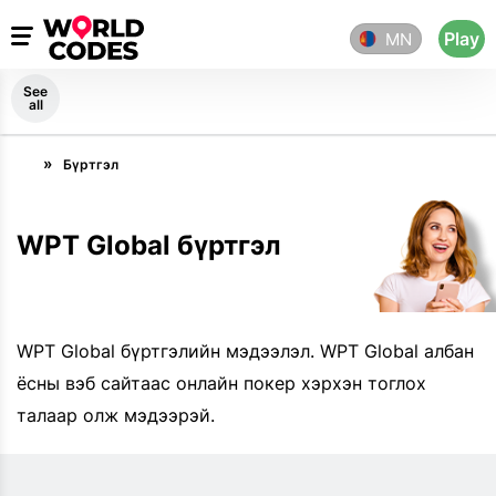
Play
MN
See
all
Бүртгэл
WPT Global бүртгэл
WPT Global бүртгэлийн мэдээлэл. WPT Global албан
ёсны вэб сайтаас онлайн покер хэрхэн тоглох
талаар олж мэдээрэй.