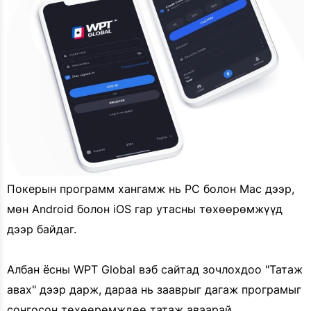
Покерын программ хангамж нь PC болон Mac дээр,
мөн Android болон iOS гар утасны төхөөрөмжүүд
дээр байдаг.
Албан ёсны WPT Global вэб сайтад зочлохдоо "Татаж
авах" дээр дарж, дараа нь зааврыг дагаж програмыг
сонгосон төхөөрөмждөө татаж аваарай.