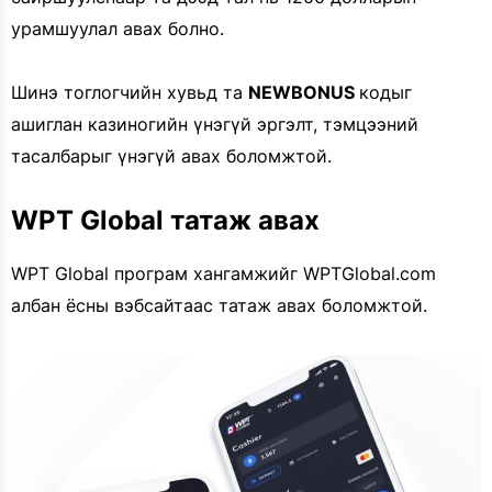
урамшуулал авах болно.
Шинэ тоглогчийн хувьд та
NEWBONUS
кодыг
ашиглан казиногийн үнэгүй эргэлт, тэмцээний
тасалбарыг үнэгүй авах боломжтой.
WPT Global татаж авах
WPT Global програм хангамжийг WPTGlobal.com
албан ёсны вэбсайтаас татаж авах боломжтой.