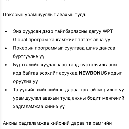
Покерын урамшууллыг авахын тулд:
Энэ хуудсан дээр тайлбарласны дагуу WPT
Global програм хангамжийг татаж авна уу
Покерын программыг суулгаад шинэ дансаа
бүртгүүлнэ үү
Бүртгэлийн хуудаснаас танд сурталчилгааны
код байгаа эсэхийг асуухад
NEWBONUS
кодыг
оруулна уу
Та үүнийг хийснийхээ дараа тавтай морилно уу
урамшуулал авахын тулд анхны бодит мөнгөний
хадгаламжаа хийнэ үү
Анхны хадгаламжаа хийсний дараа та хамгийн