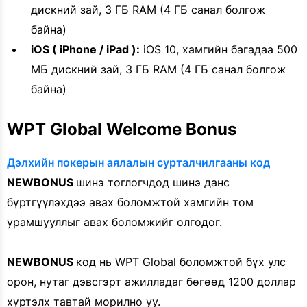
дискний зай, 3 ГБ RAM (4 ГБ санал болгож
байна)
iOS ( iPhone / iPad ):
iOS 10, хамгийн багадаа 500
МБ дискний зай, 3 ГБ RAM (4 ГБ санал болгож
байна)
WPT Global Welcome Bonus
Дэлхийн покерын аялалын сурталчилгааны код
NEWBONUS
шинэ тоглогчдод шинэ данс
бүртгүүлэхдээ авах боломжтой хамгийн том
урамшууллыг авах боломжийг олгодог.
NEWBONUS
код нь WPT Global боломжтой бүх улс
орон, нутаг дэвсгэрт ажилладаг бөгөөд 1200 доллар
хүртэлх тавтай морилно уу.