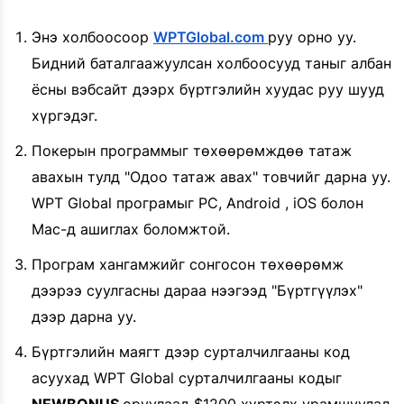
Энэ холбоосоор
WPTGlobal.com
руу орно уу.
Бидний баталгаажуулсан холбоосууд таныг албан
ёсны вэбсайт дээрх бүртгэлийн хуудас руу шууд
хүргэдэг.
Покерын программыг төхөөрөмждөө татаж
авахын тулд "Одоо татаж авах" товчийг дарна уу.
WPT Global програмыг PC, Android , iOS болон
Mac-д ашиглах боломжтой.
Програм хангамжийг сонгосон төхөөрөмж
дээрээ суулгасны дараа нээгээд "Бүртгүүлэх"
дээр дарна уу.
Бүртгэлийн маягт дээр сурталчилгааны код
асуухад WPT Global сурталчилгааны кодыг