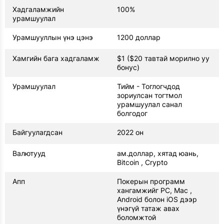
Хадгаламжийн
100%
урамшуулал
Урамшууллын үнэ цэнэ
1200 доллар
Хамгийн бага хадгаламж
$1 ($20 тавтай морилно уу
бонус)
Урамшуулал
Тийм - Тоглогчдод
зориулсан тогтмол
урамшуулал санал
болгодог
Байгуулагдсан
2022 он
Валютууд
ам.доллар, хятад юань,
Bitcoin , Crypto
Апп
Покерын программ
хангамжийг PC, Mac ,
Android болон iOS дээр
үнэгүй татаж авах
боломжтой