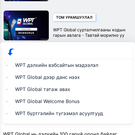
долларын урамшуулал аваарай
ТОМ УРАМШУУЛАЛ
WPT Global сурталчилгааны кодын
гарын авлага - Тавтай морилно уу
урамшуулал болон NEWBONUS
кодын бүрэн гарын авлага
WPT дэлхийн вэбсайтын мэдээлэл
WPT Global дээр данс нээх
WPT Global татаж авах
WPT Global Welcome Bonus
WPT бүртгэлийн түгээмэл асуултууд
WPT Global нь дэлхийн 100 гаруй оронд байдаг