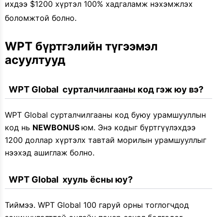
ихдээ $1200 хүртэл 100% хадгаламж нэхэмжлэх
боломжтой болно.
WPT бүртгэлийн түгээмэл 
асуултууд
  WPT Global  сурталчилгааны код гэж юу вэ?
WPT Global сурталчилгааны код буюу урамшууллын
код нь
NEWBONUS
юм. Энэ кодыг бүртгүүлэхдээ
1200 доллар хүртэлх тавтай морилын урамшууллыг
нээхэд ашиглаж болно.
  WPT Global  хууль ёсны юу?
Тиймээ. WPT Global 100 гаруй орны тоглогчдод