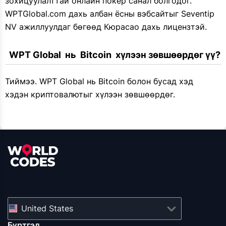
зохицуулалттай онлайн покер санал болгодог.
WPTGlobal.com дахь албан ёсны вэбсайтыг Seventip
NV ажиллуулдаг бөгөөд Кюрасао дахь лицензтэй.
  WPT Global  нь  Bitcoin  хүлээн зөвшөөрдөг үү?
Тиймээ. WPT Global нь Bitcoin болон бусад хэд
хэдэн криптовалютыг хүлээн зөвшөөрдөг.
United States
Бүртгэл