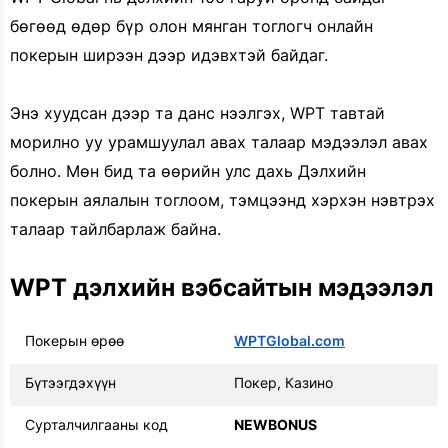
бөгөөд өдөр бүр олон мянган тоглогч онлайн
покерын ширээн дээр идэвхтэй байдаг.
Энэ хуудсан дээр та данс нээлгэх, WPT тавтай
морилно уу урамшуулал авах талаар мэдээлэл авах
болно. Мөн бид та өөрийн улс дахь Дэлхийн
покерын аялалын тоглоом, тэмцээнд хэрхэн нэвтрэх
талаар тайлбарлаж байна.
WPT дэлхийн вэбсайтын мэдээлэл
Покерын өрөө
WPTGlobal.com
Бүтээгдэхүүн
Покер, Казино
Сурталчилгааны код
NEWBONUS