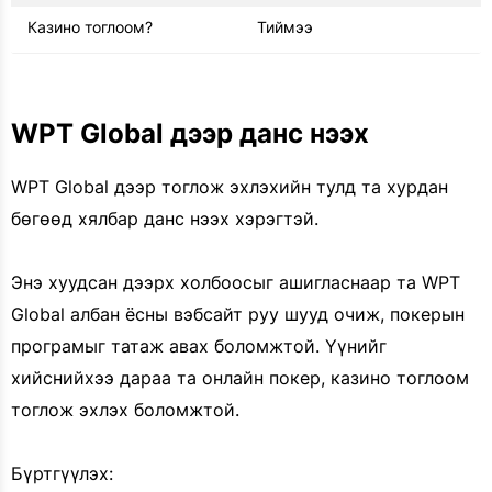
Казино тоглоом?
Тиймээ
WPT Global дээр данс нээх
WPT Global дээр тоглож эхлэхийн тулд та хурдан
бөгөөд хялбар данс нээх хэрэгтэй.
Энэ хуудсан дээрх холбоосыг ашигласнаар та WPT
Global албан ёсны вэбсайт руу шууд очиж, покерын
програмыг татаж авах боломжтой. Үүнийг
хийснийхээ дараа та онлайн покер, казино тоглоом
тоглож эхлэх боломжтой.
Бүртгүүлэх: