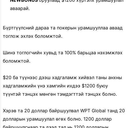
NEWBONUS
оруулаад $1200 хүртэлх урамшуулал
аваарай.
Бүртгүүлсний дараа та покерын урамшууллаа аваад
тоглож эхлэх боломжтой.
Шинэ тоглогчийн хувьд та 100% барьцаа нэхэмжлэх
боломжтой.
$20 ба түүнээс дээш хадгаламж хийвэл таны анхны
хадгаламжийн үнэ хамгийн ихдээ $1200 буюу
түүнтэй тэнцэх мөнгөн тэмдэгттэй тэнцэх болно.
Хэрэв та 20 доллар байршуулвал WPT Global танд 20
долларын урамшуулал өгөх болно. 1200 доллар
байршуулснаар та дээд тал нь 1200 долларын