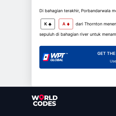
Di bahagian terakhir, Porbandarwala m
♠
♦
K
A
dari Thornton menem
sepuluh di bahagian river untuk mena
GET THE
Us