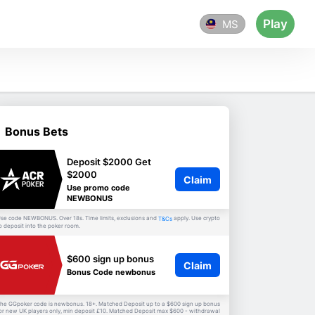
Play
MS
Bonus Bets
Deposit $2000 Get
$2000
Claim
Use promo code
NEWBONUS
se code NEWBONUS. Over 18s. Time limits, exclusions and
apply. Use crypto
T&Cs
o deposit into the poker room.
$600 sign up bonus
Claim
Bonus Code newbonus
he GGpoker code is newbonus. 18+. Matched Deposit up to a $600 sign up bonus
or new UK players only, min deposit £10. Matched Deposit max $600 - withdrawal