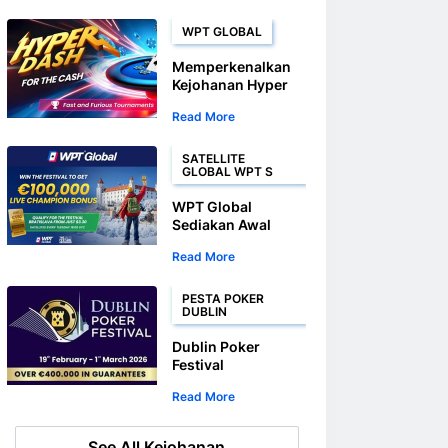
dan Acara
Kejohanan
WPT GLOBAL
Memperkenalkan
Kejohanan Hyper
Dash Baharu di
Read More
WPT Global
SATELLITE
GLOBAL WPT S
WPT Global
Sediakan Awal
2026 Dengan
Read More
Laluan Satellite
Bratislava Baharu
PESTA POKER
DUBLIN
Dublin Poker
Festival
Mengumumkan
Read More
Perkongsian
Global WPT
See All Kejohanan