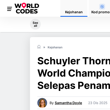
Kejohanan
Kod promo
See
all
Kejohanan
Schuyler Thor
World Champio
Selepas Penam
By
Samantha Doyle
23 Dis 2025