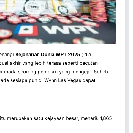
enangi
Kejohanan Dunia WPT 2025
; dia
ual akhir yang lebih terasa seperti pecutan
daripada seorang pemburu yang mengejar Soheb
iada sesiapa pun di Wynn Las Vegas dapat
 itu merupakan satu kejayaan besar, menarik 1,865