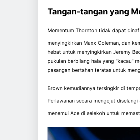
Tangan-tangan yang M
Momentum Thornton tidak dapat dina
menyingkirkan Maxx Coleman, dan k
hebat untuk menyingkirkan Jeremy Beck
pukulan berbilang hala yang "kacau" 
pasangan bertahan teratas untuk meng
Brown kemudiannya tersingkir di tempa
Perlawanan secara mengejut diselangi
menemui Ace di selekoh untuk memast