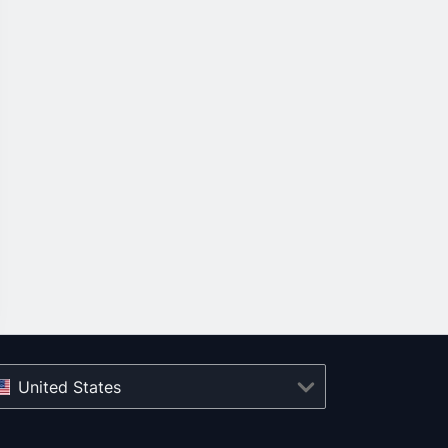
United States