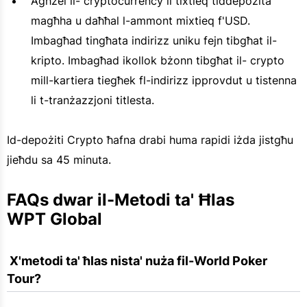
Agħżel il- cryptocurrency li tixtieq tiddepożita
magħha u daħħal l-ammont mixtieq f'USD.
Imbagħad tingħata indirizz uniku fejn tibgħat il-
kripto. Imbagħad ikollok bżonn tibgħat il- crypto
mill-kartiera tiegħek fl-indirizz ipprovdut u tistenna
li t-tranżazzjoni titlesta.
Id-depożiti Crypto ħafna drabi huma rapidi iżda jistgħu
jieħdu sa 45 minuta.
FAQs dwar il-Metodi ta' Ħlas  
WPT Global 
 X'metodi ta' ħlas nista' nuża fil-World Poker 
Tour?