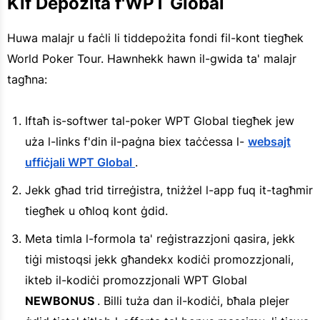
Kif Depożita f'WPT Global
Huwa malajr u faċli li tiddepożita fondi fil-kont tiegħek
World Poker Tour. Hawnhekk hawn il-gwida ta' malajr
tagħna:
Iftaħ is-softwer tal-poker WPT Global tiegħek jew
uża l-links f'din il-paġna biex taċċessa l-
websajt
uffiċjali WPT Global
.
Jekk għad trid tirreġistra, tniżżel l-app fuq it-tagħmir
tiegħek u oħloq kont ġdid.
Meta timla l-formola ta' reġistrazzjoni qasira, jekk
tiġi mistoqsi jekk għandekx kodiċi promozzjonali,
ikteb il-kodiċi promozzjonali WPT Global
NEWBONUS
. Billi tuża dan il-kodiċi, bħala plejer