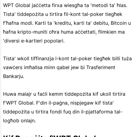
WPT Global jaċċetta firxa wiesgħa ta 'metodi ta' ħlas.
Tista' tiddepożita u tirtira fil-kont tal-poker tiegħek
f'ħafna modi. Karti ta 'kreditu, karti ta' debitu, Bitcoin u
ħafna kripto-muniti oħra huma aċċettati, flimkien ma
'diversi e-kartieri popolari.
Tista' wkoll tiffinanzja l-kont tal-poker tiegħek billi tuża
vawċers imħallsa minn qabel jew bi Trasferiment
Bankarju.
Huwa malajr u faċli kemm tiddepożita kif ukoll tirtira
f'WPT Global. F'din il-paġna, nispjegaw kif tista'
tiddepożita u tirtira fondi fuq din il-pjattaforma tal-
logħob onlajn.