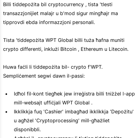
Billi tiddepożita bil cryptocurrency , tista 'tlesti
transazzjonijiet malajr u b'mod sigur mingħajr ma
tipprovdi ebda informazzjoni personali.
Tista 'tiddepożita WPT Global billi tuża ħafna muniti
crypto differenti, inklużi Bitcoin , Ethereum u Litecoin.
Huwa faċli li tiddepożita bil- crypto f'WPT.
Sempliċement segwi dawn il-passi:
Idħol fil-kont tiegħek jew irreġistra billi tniżżel l-app
mill-websajt uffiċjali WPT Global .
Ikklikkja fuq 'Cashier' imbagħad ikklikkja 'Depożitu'
u agħżel 'Cryptoprocessing' mill-għażliet
disponibbli.