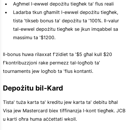
Agħmel l-ewwel depożitu tiegħek ta' flus reali
Ladarba tkun għamilt l-ewwel depożitu tiegħek,
tista 'tikseb bonus ta' depożitu ta '100%. Il-valur
tal-ewwel depożitu tiegħek se jkun imqabbel sa
massimu ta '$1200.
Il-bonus huwa rilaxxat f'żidiet ta '$5 għal kull $20
f'kontribuzzjoni rake permezz tal-logħob ta'
tournaments jew logħob ta 'flus kontanti.
Depożitu bil-Kard
Tista' tuża karta ta' kreditu jew karta ta' debitu bħal
Visa jew Mastercard biex tiffinanzja l-kont tiegħek. JCB
u karti oħra huma aċċettati wkoll.