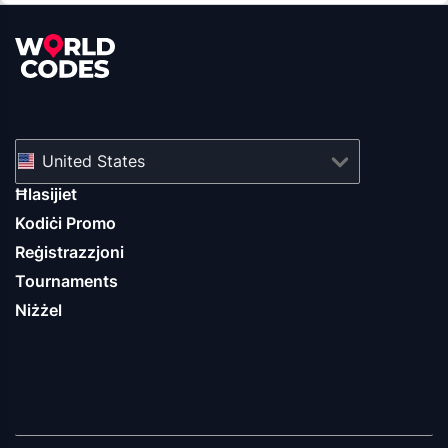
United States
Ħlasijiet
Kodiċi Promo
Reġistrazzjoni
Tournaments
Niżżel