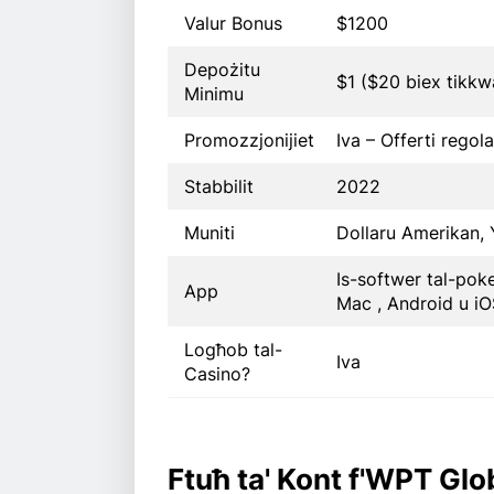
Valur Bonus
$1200
Depożitu
$1 ($20 biex tikkw
Minimu
Promozzjonijiet
Iva – Offerti regola
Stabbilit
2022
Muniti
Dollaru Amerikan, 
Is-softwer tal-poke
App
Mac , Android u i
Logħob tal-
Iva
Casino?
Ftuħ ta' Kont f'WPT Glo