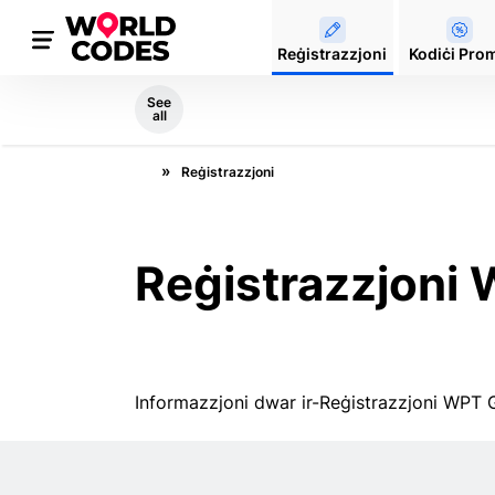
Reġistrazzjoni
Kodiċi Pro
See
all
Reġistrazzjoni
Reġistrazzjoni 
Informazzjoni dwar ir-Reġistrazzjoni WPT Glo