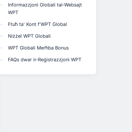
Informazzjoni Globali tal-Websajt
WPT
Ftuħ ta' Kont f'WPT Global
Niżżel WPT Globali
WPT Globali Merħba Bonus
FAQs dwar ir-Reġistrazzjoni WPT