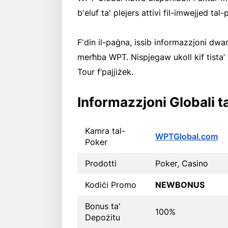
b'eluf ta' plejers attivi fil-imwejjed ta
F'din il-paġna, issib informazzjoni dwar 
merħba WPT. Nispjegaw ukoll kif tista
Tour f’pajjiżek.
Informazzjoni Globali 
Kamra tal-
WPTGlobal.com
Poker
Prodotti
Poker, Casino
Kodiċi Promo
NEWBONUS
Bonus ta'
100%
Depożitu