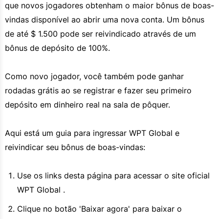
que novos jogadores obtenham o maior bônus de boas-
vindas disponível ao abrir uma nova conta. Um bônus
de até $ 1.500 pode ser reivindicado através de um
bônus de depósito de 100%.
Como novo jogador, você também pode ganhar
rodadas grátis ao se registrar e fazer seu primeiro
depósito em dinheiro real na sala de pôquer.
Aqui está um guia para ingressar WPT Global e
reivindicar seu bônus de boas-vindas:
Use os links desta página para acessar o site oficial
WPT Global .
Clique no botão 'Baixar agora' para baixar o