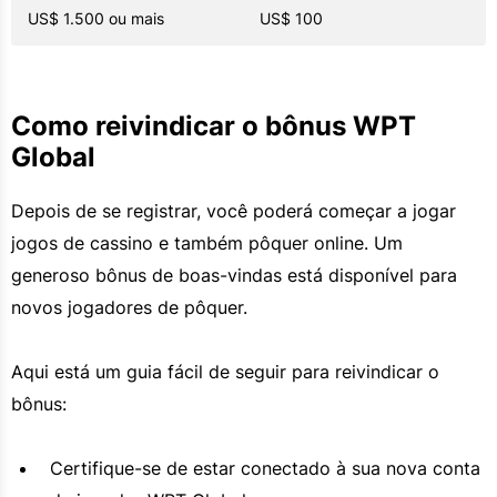
US$ 1.500 ou mais
US$ 100
Como reivindicar o bônus WPT
Global
Depois de se registrar, você poderá começar a jogar
jogos de cassino e também pôquer online. Um
generoso bônus de boas-vindas está disponível para
novos jogadores de pôquer.
Aqui está um guia fácil de seguir para reivindicar o
bônus:
Certifique-se de estar conectado à sua nova conta