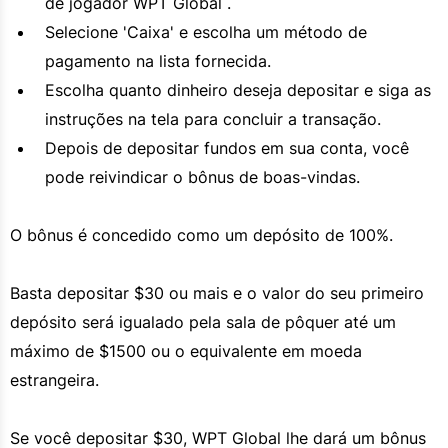
de jogador WPT Global .
Selecione 'Caixa' e escolha um método de
pagamento na lista fornecida.
Escolha quanto dinheiro deseja depositar e siga as
instruções na tela para concluir a transação.
Depois de depositar fundos em sua conta, você
pode reivindicar o bônus de boas-vindas.
O bônus é concedido como um depósito de 100%.
Basta depositar $30 ou mais e o valor do seu primeiro
depósito será igualado pela sala de pôquer até um
máximo de $1500 ou o equivalente em moeda
estrangeira.
Se você depositar $30, WPT Global lhe dará um bônus