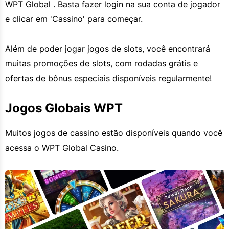
WPT Global . Basta fazer login na sua conta de jogador
e clicar em 'Cassino' para começar.
Além de poder jogar jogos de slots, você encontrará
muitas promoções de slots, com rodadas grátis e
ofertas de bônus especiais disponíveis regularmente!
Jogos Globais WPT
Muitos jogos de cassino estão disponíveis quando você
acessa o WPT Global Casino.