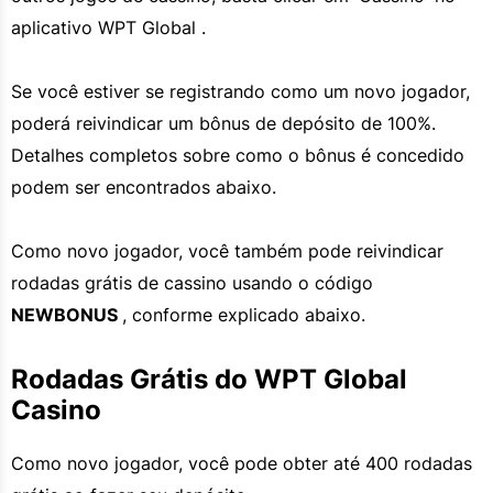
aplicativo WPT Global .
Se você estiver se registrando como um novo jogador,
poderá reivindicar um bônus de depósito de 100%.
Detalhes completos sobre como o bônus é concedido
podem ser encontrados abaixo.
Como novo jogador, você também pode reivindicar
rodadas grátis de cassino usando o código
NEWBONUS
, conforme explicado abaixo.
Rodadas Grátis do WPT Global
Casino
Como novo jogador, você pode obter até 400 rodadas