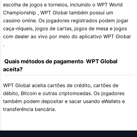
escolha de jogos e torneios, incluindo o WPT World
Championship , WPT Global também possui um
cassino online. Os jogadores registrados podem jogar
caça-níqueis, jogos de cartas, jogos de mesa e jogos
com dealer ao vivo por meio do aplicativo WPT Global
.
 Quais métodos de pagamento  WPT Global  
aceita?
WPT Global aceita cartões de crédito, cartões de
débito, Bitcoin e outras criptomoedas. Os jogadores
também podem depositar e sacar usando eWallets e
transferência bancária.