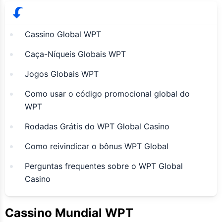
Cassino Global WPT
Caça-Níqueis Globais WPT
Jogos Globais WPT
Como usar o código promocional global do
WPT
Rodadas Grátis do WPT Global Casino
Como reivindicar o bônus WPT Global
Perguntas frequentes sobre o WPT Global
Casino
Cassino Mundial WPT