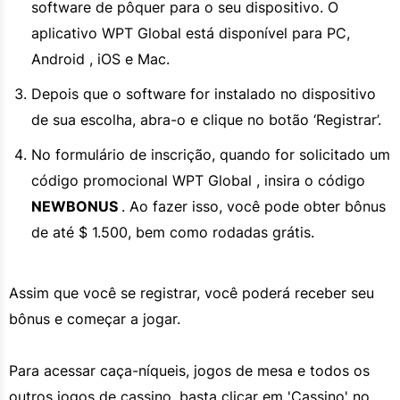
software de pôquer para o seu dispositivo. O
aplicativo WPT Global está disponível para PC,
Android , iOS e Mac.
Depois que o software for instalado no dispositivo
de sua escolha, abra-o e clique no botão ‘Registrar’.
No formulário de inscrição, quando for solicitado um
código promocional WPT Global , insira o código
NEWBONUS
. Ao fazer isso, você pode obter bônus
de até $ 1.500, bem como rodadas grátis.
Assim que você se registrar, você poderá receber seu
bônus e começar a jogar.
Para acessar caça-níqueis, jogos de mesa e todos os
outros jogos de cassino, basta clicar em 'Cassino' no