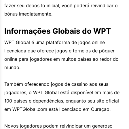
fazer seu depósito inicial, você poderá reivindicar o
bônus imediatamente.
Informações Globais do WPT
WPT Global
é uma plataforma de jogos online
licenciada que oferece jogos e torneios de pôquer
online para jogadores em muitos países ao redor do
mundo.
Também oferecendo jogos de cassino aos seus
jogadores,
o WPT Global
está disponível em mais de
100 países e dependências, enquanto seu site oficial
em WPTGlobal.com está licenciado em Curaçao.
Novos jogadores podem reivindicar um generoso