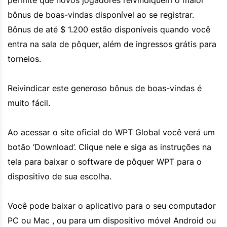
bônus de boas-vindas disponível ao se registrar.
Bônus de até $ 1.200 estão disponíveis quando você
entra na sala de pôquer, além de ingressos grátis para
torneios.
Reivindicar este generoso bônus de boas-vindas é
muito fácil.
Ao acessar o site oficial
do WPT Global
você verá um
botão ‘Download’. Clique nele e siga as instruções na
tela para baixar o software de pôquer WPT para o
dispositivo de sua escolha.
Você pode baixar o aplicativo para o seu computador
PC ou Mac , ou para um dispositivo móvel Android ou