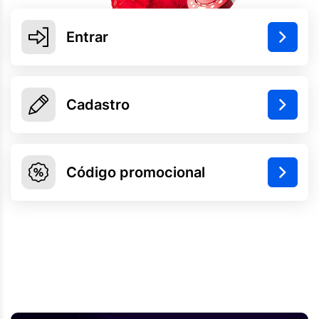
Entrar
Cadastro
Código promocional