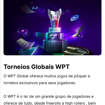
Torneios Globais WPT
O WPT Global
oferece muitos jogos de pôquer e
torneios exclusivos para seus jogadores.
O WPT
é o lar de um grande grupo de jogadores e
oferece de tudo, desde freerolls a high rollers , bem