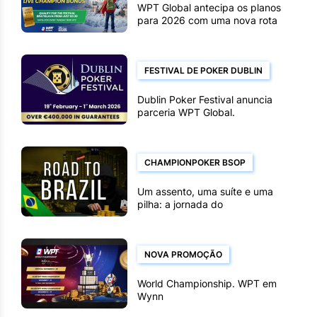
WPT Global antecipa os planos
para 2026 com uma nova rota
Satellite para Bratislava.
FESTIVAL DE POKER DUBLIN
Dublin Poker Festival anuncia
parceria WPT Global.
CHAMPIONPOKER BSOP
Um assento, uma suíte e uma
pilha: a jornada do
ChampionPoker para o Brasil está
em andamento
NOVA PROMOÇÃO
World Championship. WPT em
Wynn