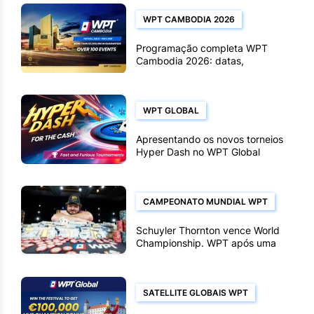
WPT CAMBODIA 2026
Programação completa WPT
Cambodia 2026: datas,
premiações, Satellite e eventos
do campeonato.
WPT GLOBAL
Apresentando os novos torneios
Hyper Dash no WPT Global
CAMPEONATO MUNDIAL WPT
Schuyler Thornton vence World
Championship. WPT após uma
atuação dominante.
SATELLITE GLOBAIS WPT