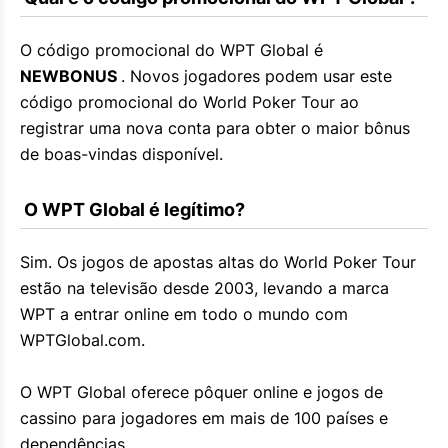
O código promocional
do WPT Global
é
NEWBONUS
. Novos jogadores podem usar este
código promocional do World Poker Tour ao
registrar uma nova conta para obter o maior bônus
de boas-vindas disponível.
 O 
WPT Global
 é legítimo?
Sim. Os jogos de apostas altas do World Poker Tour
estão na televisão desde 2003, levando a marca
WPT
a entrar online em todo o mundo com
WPTGlobal.com.
O WPT Global
oferece pôquer online e jogos de
cassino para jogadores em mais de 100 países e
dependências.