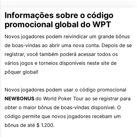
Informações sobre o código
promocional global do WPT
Novos jogadores podem reivindicar um grande bônus
de boas-vindas ao abrir uma nova conta. Depois de se
registrar, você também poderá acessar todos os
vários jogos e torneios disponíveis neste site de
pôquer global!
Novos jogadores podem usar o código promocional
NEWBONUS
do World Poker Tour ao se registrar para
obter o maior bônus de boas-vindas disponível. O
código permite que novos jogadores recebam um
bônus de até $ 1.200.