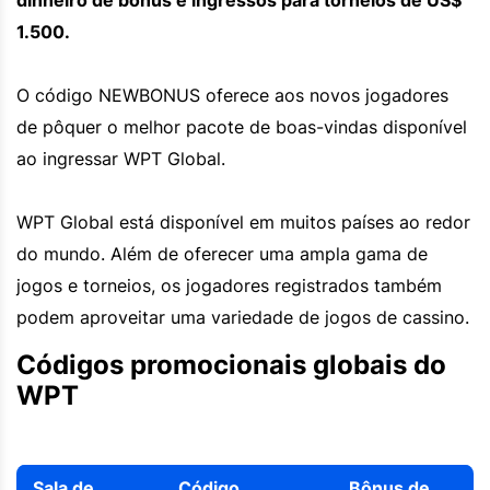
dinheiro de bônus e ingressos para torneios de US$
1.500.
O código NEWBONUS oferece aos novos jogadores
de pôquer o melhor pacote de boas-vindas disponível
ao ingressar WPT Global.
WPT Global está disponível em muitos países ao redor
do mundo. Além de oferecer uma ampla gama de
jogos e torneios, os jogadores registrados também
podem aproveitar uma variedade de jogos de cassino.
Códigos promocionais globais do
WPT
Sala de
Código
Bônus de