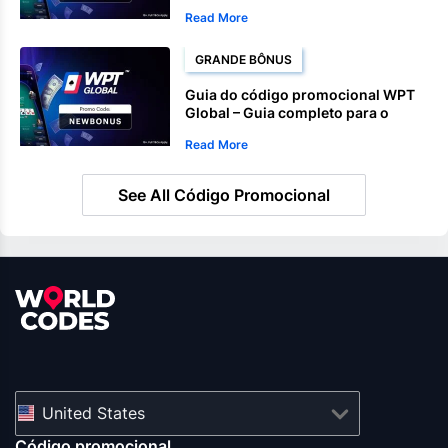
bônus com este código
Read More
GRANDE BÔNUS
Guia do código promocional WPT
Global – Guia completo para o
bônus de boas-vindas e o código
Read More
NEWBONUS
See All Código Promocional
United States
Código promocional