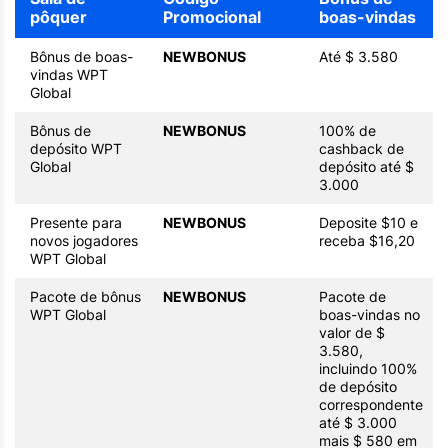
pôquer
Promocional
boas-vindas
Bônus de boas-
NEWBONUS
Até $ 3.580
vindas WPT
Global
Bônus de
NEWBONUS
100% de
depósito WPT
cashback de
Global
depósito até $
3.000
Presente para
NEWBONUS
Deposite $10 e
novos jogadores
receba $16,20
WPT Global
Pacote de bônus
NEWBONUS
Pacote de
WPT Global
boas-vindas no
valor de $
3.580,
incluindo 100%
de depósito
correspondente
até $ 3.000
mais $ 580 em