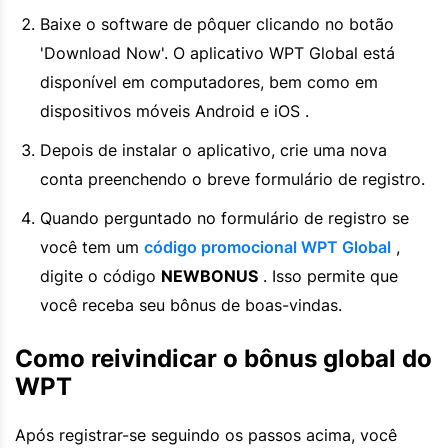
Baixe o software de pôquer clicando no botão
'Download Now'. O aplicativo WPT Global está
disponível em computadores, bem como em
dispositivos móveis Android e iOS .
Depois de instalar o aplicativo, crie uma nova
conta preenchendo o breve formulário de registro.
Quando perguntado no formulário de registro se
você tem um
código promocional WPT Global
,
digite o código
NEWBONUS
. Isso permite que
você receba seu bônus de boas-vindas.
Como reivindicar o bônus global do
WPT
Após registrar-se seguindo os passos acima, você