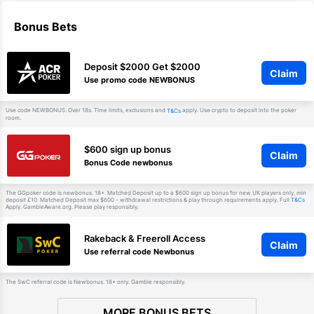
Bonus Bets
Deposit $2000 Get $2000
Claim
Use promo code NEWBONUS
Use code NEWBONUS. Over 18s. Time limits, exclusions and
apply. Use crypto to deposit into the poker
T&Cs
room.
$600 sign up bonus
Claim
Bonus Code newbonus
The GGpoker code is newbonus. 18+. Matched Deposit up to a $600 sign up bonus for new UK players only, min
deposit £10. Matched Deposit max $600 - withdrawal restrictions & play through requirements apply. Full
T&Cs
Apply. GambleAware.org. Please play responsibly.
Rakeback & Freeroll Access
Claim
Use referral code Newbonus
The SwC referral code is Newbonus. 18+ only. Gamble responsibly.
MORE BONUS BETS