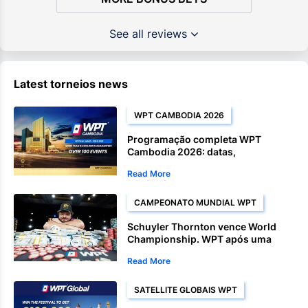
See all reviews
Latest torneios news
WPT CAMBODIA 2026
Programação completa WPT
Cambodia 2026: datas,
premiações, Satellite e eventos do
Read More
campeonato.
CAMPEONATO MUNDIAL WPT
Schuyler Thornton vence World
Championship. WPT após uma
atuação dominante.
Read More
SATELLITE GLOBAIS WPT