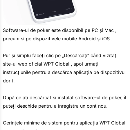
Software-ul de poker este disponibil pe PC și Mac ,
precum și pe dispozitivele mobile Android și iOS .
Pur și simplu faceți clic pe „Descărcați” când vizitați
site-ul web oficial WPT Global , apoi urmați
instrucțiunile pentru a descărca aplicația pe dispozitivul
dorit.
După ce ați descărcat și instalat software-ul de poker, îl
puteți deschide pentru a înregistra un cont nou.
Cerințele minime de sistem pentru aplicația WPT Global