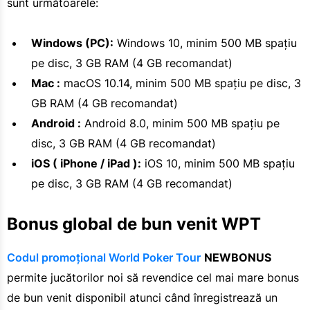
sunt următoarele:
Windows (PC):
Windows 10, minim 500 MB spațiu
pe disc, 3 GB RAM (4 GB recomandat)
Mac :
macOS 10.14, minim 500 MB spațiu pe disc, 3
GB RAM (4 GB recomandat)
Android :
Android 8.0, minim 500 MB spațiu pe
disc, 3 GB RAM (4 GB recomandat)
iOS ( iPhone / iPad ):
iOS 10, minim 500 MB spațiu
pe disc, 3 GB RAM (4 GB recomandat)
Bonus global de bun venit WPT
Codul promoțional World Poker Tour
NEWBONUS
permite jucătorilor noi să revendice cel mai mare bonus
de bun venit disponibil atunci când înregistrează un