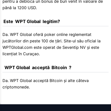
pentru a debloca un bonus de bun venit în valoare de
până la 1200 USD.
 Este  WPT Global  legitim?
Da. WPT Global oferă poker online reglementat
jucătorilor din peste 100 de țări. Site-ul său oficial la
WPTGlobal.com este operat de Seventip NV și este
licențiat în Curaçao.
  WPT Global  acceptă  Bitcoin  ?
Da. WPT Global acceptă Bitcoin și alte câteva
criptomonede.