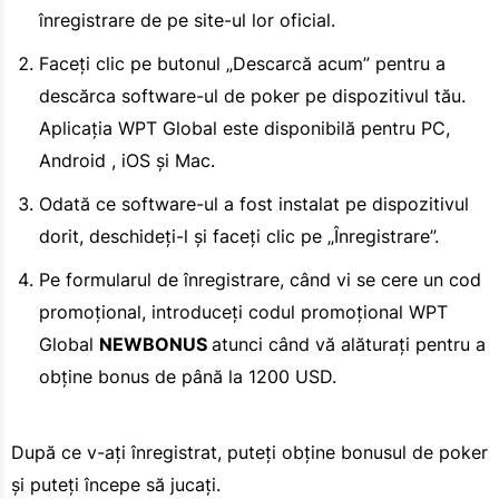
înregistrare de pe site-ul lor oficial.
Faceți clic pe butonul „Descarcă acum” pentru a
descărca software-ul de poker pe dispozitivul tău.
Aplicația WPT Global este disponibilă pentru PC,
Android , iOS și Mac.
Odată ce software-ul a fost instalat pe dispozitivul
dorit, deschideți-l și faceți clic pe „Înregistrare”.
Pe formularul de înregistrare, când vi se cere un cod
promoțional, introduceți codul promoțional WPT
Global
NEWBONUS
atunci când vă alăturați pentru a
obține bonus de până la 1200 USD.
După ce v-ați înregistrat, puteți obține bonusul de poker
și puteți începe să jucați.