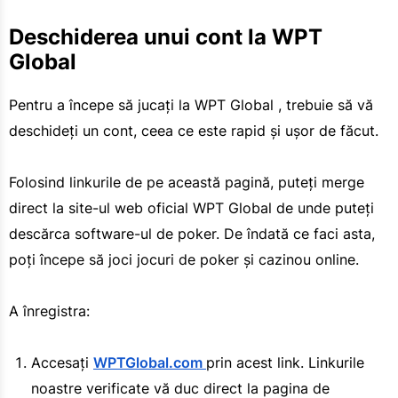
Deschiderea unui cont la WPT
Global
Pentru a începe să jucați la WPT Global , trebuie să vă
deschideți un cont, ceea ce este rapid și ușor de făcut.
Folosind linkurile de pe această pagină, puteți merge
direct la site-ul web oficial WPT Global de unde puteți
descărca software-ul de poker. De îndată ce faci asta,
poți începe să joci jocuri de poker și cazinou online.
A înregistra:
Accesați
WPTGlobal.com
prin acest link. Linkurile
noastre verificate vă duc direct la pagina de