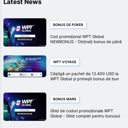
Latest News
BONUS DE POKER
Cod promoțional WPT Global
NEWBONUS - Obțineți bonus de până
la 3.580 USD cu acest cod
WPT VOYAGE
Câștigă un pachet de 12.400 USD la
WPT Global și primești bonus de bun
venit de 1200 USD!
BONUS MARE
Ghid de coduri promoționale WPT
Global - Ghid complet pentru bonusul
de bun venit și codul NEWBONUS