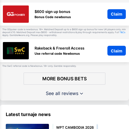
$600 sign up bonus
Claim
Bonus Code newbonus
The GGpoker code is newbonus. 18+. Matched Deposit up to a $600 sign up bonus for new UK players only, min
deposit £10. Matched Deposit max $600 - withdrawal restrictions & play through requirements apply. Full
T&Cs
Apply. GambleAware.org. Please play responsibly.
Rakeback & Freeroll Access
Claim
Use referral code Newbonus
The SwC referral code is Newbonus. 18+ only. Gamble responsibly.
MORE BONUS BETS
See all reviews
Latest turnaje news
WPT CAMBODIA 2026