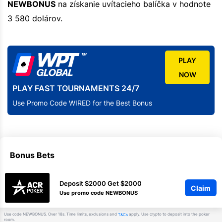
NEWBONUS
na získanie uvítacieho balíčka v hodnote
3 580 dolárov.
PLAY
NOW
PLAY FAST TOURNAMENTS 24/7
Use Promo Code WIRED for the Best Bonus
Bonus Bets
Deposit $2000 Get $2000
Claim
Use promo code NEWBONUS
Use code NEWBONUS. Over 18s. Time limits, exclusions and
apply. Use crypto to deposit into the poker
T&Cs
room.