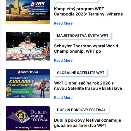
Kompletný program WPT
Cambodia 2026: Termíny, výherné
fondy, Satellite a šampionáty
Read More
MAJSTROVSTVÁ SVETA WPT
Schuyler Thornton vyhral World
Championship. WPT po
dominantnom finiši
Read More
GLOBÁLNE SATELLITE WPT
WPT Global začína rok 2026 s
novou Satellite trasou v Bratislave
Read More
DUBLIN POKROVÝ FESTIVAL
Dublin pokrový festival oznamuje
globálne partnerstvo WPT