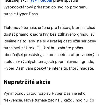
neustálej akcii,
WPT Global
práve spustila
vysokooktánový prírastok do svojho programu:
turnaje Hyper Dash.
Tieto nové turnaje, určené pre hráčov, ktorí sa chcú
dostať priamo k jadru hry bez zdĺhavého grindu, sú
ideálne na to, aby ste si v kratšej časti užili seriózny
turnajový zážitok. Či už si hru zahráte počas
obedňajšej prestávky, alebo chcete hrať pri viacerých
stoloch v rýchlych turnajoch popri hlavnom grindu,
Hyper Dash vám poskytne intenzitu, ktorú hľadáte.
Nepretržitá akcia
Výnimočnou črtou rozpisu Hyper Dash je jeho
frekvencia. Nové turnaje začínajú každú hodinu, čo