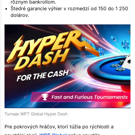
rôznym bankrollom.
Štedré garancie výhier v rozmedzí od 150 do 1 250
dolárov.
Turnaje WPT Global Hyper Dash
Pre pokrových hráčov, ktorí túžia po rýchlosti a