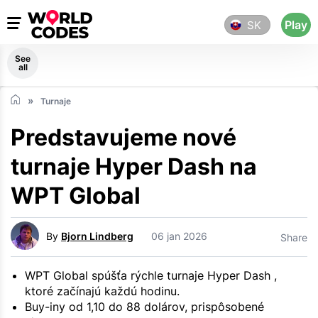
Play
SK
See
all
Turnaje
Predstavujeme nové
turnaje Hyper Dash na
WPT Global
By
Bjorn Lindberg
06 jan 2026
Share
WPT Global spúšťa rýchle turnaje Hyper Dash ,
ktoré začínajú každú hodinu.
Buy-iny od 1,10 do 88 dolárov, prispôsobené