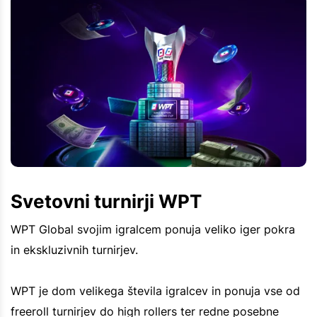
Svetovni turnirji WPT
WPT Global
svojim igralcem ponuja veliko iger pokra
in ekskluzivnih turnirjev.
WPT
je dom velikega števila igralcev in ponuja vse od
freeroll turnirjev do high rollers ter redne posebne