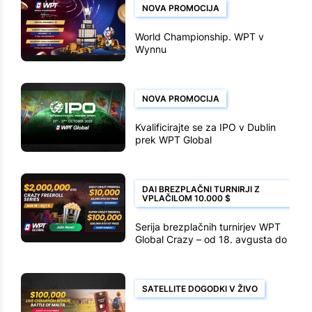
NOVA PROMOCIJA
World Championship. WPT v
Wynnu
NOVA PROMOCIJA
Kvalificirajte se za IPO v Dublin
prek WPT Global
DAI BREZPLAČNI TURNIRJI Z
VPLAČILOM 10.000 $
Serija brezplačnih turnirjev WPT
Global Crazy – od 18. avgusta do
5. oktobra 2025
SATELLITE DOGODKI V ŽIVO