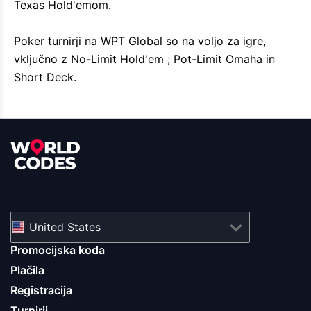
Texas Hold'emom.
Poker turnirji na
WPT Global
so na voljo za igre,
vključno z No-Limit Hold'em ; Pot-Limit Omaha in
Short Deck.
United States
Promocijska koda
Plačila
Registracija
Turnirji