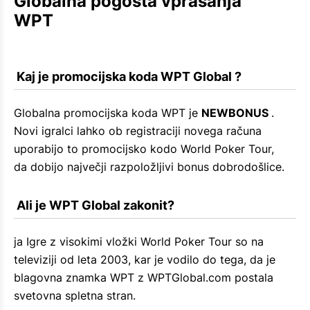
Globalna pogosta vprašanja 
WPT
 Kaj je promocijska koda 
WPT Global
 ?
Globalna promocijska koda WPT
je
NEWBONUS
.
Novi igralci lahko ob registraciji novega računa
uporabijo to promocijsko kodo World Poker Tour,
da dobijo največji razpoložljivi bonus dobrodošlice.
 Ali je 
WPT Global
 zakonit?
ja Igre z visokimi vložki World Poker Tour so na
televiziji od leta 2003, kar je vodilo do tega, da je
blagovna znamka
WPT
z WPTGlobal.com postala
svetovna spletna stran.