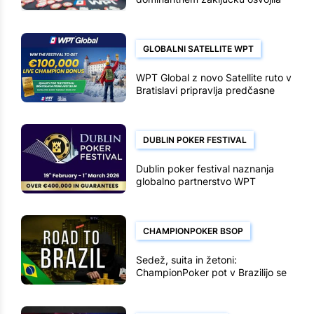
World Championship. WPT
GLOBALNI SATELLITE WPT
WPT Global z novo Satellite ruto v
Bratislavi pripravlja predčasne
priprave na leto 2026
DUBLIN POKER FESTIVAL
Dublin poker festival naznanja
globalno partnerstvo WPT
CHAMPIONPOKER BSOP
Sedež, suita in žetoni:
ChampionPoker pot v Brazilijo se
je začela