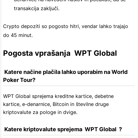
transakcija zaključi.
Crypto depoziti so pogosto hitri, vendar lahko trajajo
do 45 minut.
Pogosta vprašanja  WPT Global 
 Katere načine plačila lahko uporabim na World 
Poker Tour?
WPT Global sprejema kreditne kartice, debetne
kartice, e-denarnice, Bitcoin in številne druge
kriptovalute za pologe in dvige.
 Katere kriptovalute sprejema  WPT Global  ?