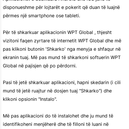
disponueshme për lojtarët e pokerit që duan të luajnë
përmes një smartphone ose tableti.
Për të shkarkuar aplikacionin WPT Global , thjesht
vizitoni faqen zyrtare të internetit WPT Global dhe më
pas klikoni butonin 'Shkarko' nga menyja e shfaqur në
ekranin tuaj. Më pas mund të shkarkoni softuerin WPT
Global në pajisjen që po përdorni.
Pasi të jetë shkarkuar aplikacioni, hapni skedarin (i cili
mund të jetë ruajtur në dosjen tuaj "Shkarko") dhe
klikoni opsionin "Instalo".
Më pas aplikacioni do të instalohet dhe ju mund të
identifikoheni menjëherë dhe të filloni të luani në