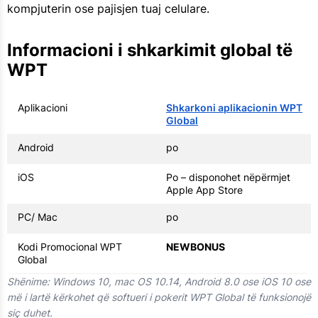
kompjuterin ose pajisjen tuaj celulare.
Informacioni i shkarkimit global të
WPT
Aplikacioni
Shkarkoni aplikacionin WPT
Global
Android
po
iOS
Po – disponohet nëpërmjet
Apple App Store
PC/ Mac
po
Kodi Promocional WPT
NEWBONUS
Global
Shënime: Windows 10, mac OS 10.14, Android 8.0 ose iOS 10 ose
më i lartë kërkohet që softueri i pokerit WPT Global të funksionojë
siç duhet.