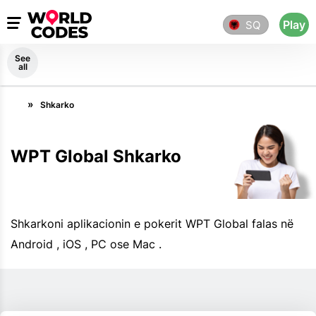
Play
SQ
See
all
Shkarko
WPT Global Shkarko
Shkarkoni aplikacionin e pokerit WPT Global falas në
Android , iOS , PC ose Mac .