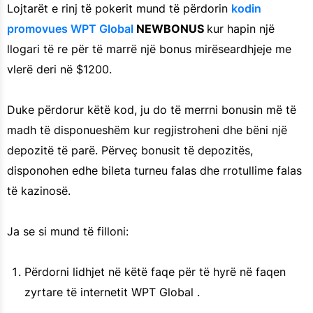
Lojtarët e rinj të pokerit mund të përdorin
kodin
promovues WPT Global
NEWBONUS
kur hapin një
llogari të re për të marrë një bonus mirëseardhjeje me
vlerë deri në $1200.
Duke përdorur këtë kod, ju do të merrni bonusin më të
madh të disponueshëm kur regjistroheni dhe bëni një
depozitë të parë. Përveç bonusit të depozitës,
disponohen edhe bileta turneu falas dhe rrotullime falas
të kazinosë.
Ja se si mund të filloni:
Përdorni lidhjet në këtë faqe për të hyrë në faqen
zyrtare të internetit WPT Global .