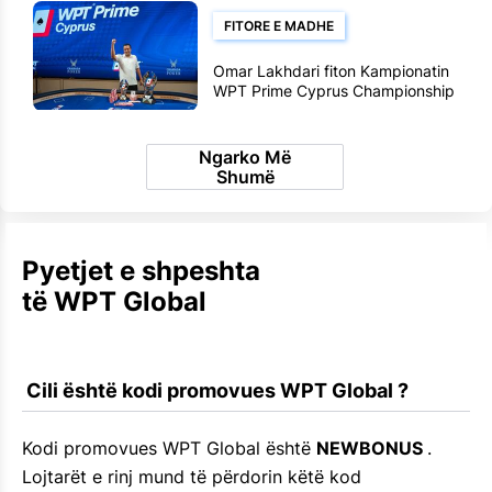
FITORE E MADHE
Omar Lakhdari fiton Kampionatin
WPT Prime Cyprus Championship
Ngarko Më
Shumë
Pyetjet e shpeshta 
të WPT Global
 Cili është kodi promovues 
WPT Global
 ?
Kodi promovues
WPT Global
është
NEWBONUS
.
Lojtarët e rinj mund të përdorin këtë kod