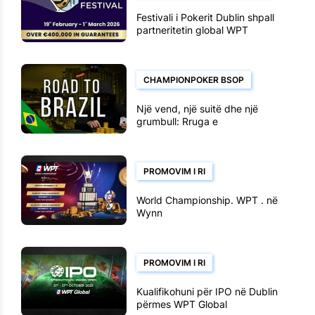
Festivali i Pokerit Dublin shpall
partneritetin global WPT
CHAMPIONPOKER BSOP
Një vend, një suitë dhe një
grumbull: Rruga e
ChampionPoker drejt Brazilit
është në proces
PROMOVIM I RI
World Championship. WPT . në
Wynn
PROMOVIM I RI
Kualifikohuni për IPO në Dublin
përmes WPT Global