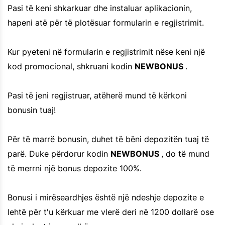
Pasi të keni shkarkuar dhe instaluar aplikacionin,
hapeni atë për të plotësuar formularin e regjistrimit.
Kur pyeteni në formularin e regjistrimit nëse keni një
kod promocional, shkruani kodin
NEWBONUS
.
Pasi të jeni regjistruar, atëherë mund të kërkoni
bonusin tuaj!
Për të marrë bonusin, duhet të bëni depozitën tuaj të
parë. Duke përdorur kodin
NEWBONUS
, do të mund
të merrni një bonus depozite 100%.
Bonusi i mirëseardhjes është një ndeshje depozite e
lehtë për t'u kërkuar me vlerë deri në 1200 dollarë ose