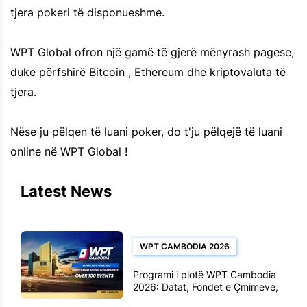
tjera pokeri të disponueshme.
WPT Global
ofron një gamë të gjerë mënyrash pagese,
duke përfshirë Bitcoin , Ethereum dhe kriptovaluta të
tjera.
Nëse ju pëlqen të luani poker, do t'ju pëlqejë të luani
online në
WPT Global
!
Latest News
WPT CAMBODIA 2026
Programi i plotë WPT Cambodia
2026: Datat, Fondet e Çmimeve,
Satellite dhe Ngjarjet e