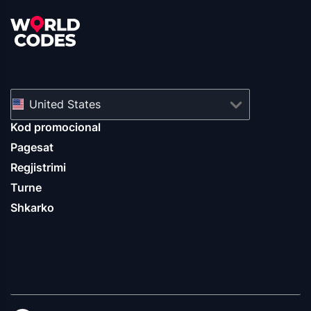
United States
Kod promocional
Pagesat
Regjistrimi
Turne
Shkarko