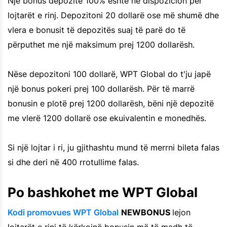
Një bonus depozite 100% është në dispozicion për
lojtarët e rinj. Depozitoni 20 dollarë ose më shumë dhe
vlera e bonusit të depozitës suaj të parë do të
përputhet me një maksimum prej 1200 dollarësh.
Nëse depozitoni 100 dollarë,
WPT Global
do t'ju japë
një bonus pokeri prej 100 dollarësh. Për të marrë
bonusin e plotë prej 1200 dollarësh, bëni një depozitë
me vlerë 1200 dollarë ose ekuivalentin e monedhës.
Si një lojtar i ri, ju gjithashtu mund të merrni bileta falas
si dhe deri në 400 rrotullime falas.
Po bashkohet me WPT Global
Kodi promovues
WPT Global
NEWBONUS
lejon
lojtarët e rinj të kërkojnë bonusin më të madh të