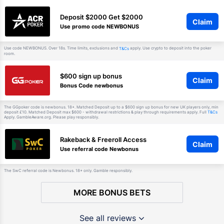
Deposit $2000 Get $2000
Claim
Use promo code NEWBONUS
Use code NEWBONUS. Over 18s. Time limits, exclusions and
apply. Use crypto to deposit into the poker
T&Cs
room.
$600 sign up bonus
Claim
Bonus Code newbonus
The GGpoker code is newbonus. 18+. Matched Deposit up to a $600 sign up bonus for new UK players only, min
deposit £10. Matched Deposit max $600 - withdrawal restrictions & play through requirements apply. Full
T&Cs
Apply. GambleAware.org. Please play responsibly.
Rakeback & Freeroll Access
Claim
Use referral code Newbonus
The SwC referral code is Newbonus. 18+ only. Gamble responsibly.
MORE BONUS BETS
See all reviews