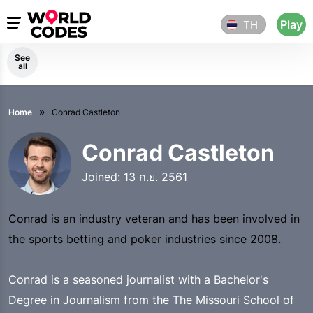
Play
TH
See
all
Home
Conrad Castleton
Conrad Castleton
Joined: 13 ก.ย. 2561
Conrad is an industry veteran and has been involved in
the sports betting and poker industries since 2008.
Conrad is a seasoned journalist with a Bachelor's
Degree in Journalism from the The Missouri School of