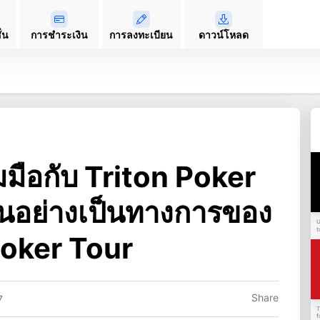
่น
การชำระเงิน
การลงทะเบียน
ดาวน์โหลด
มือกับ Triton Poker
ุนอย่างเป็นทางการของ
U
t
Poker Tour
Share
7
T
f