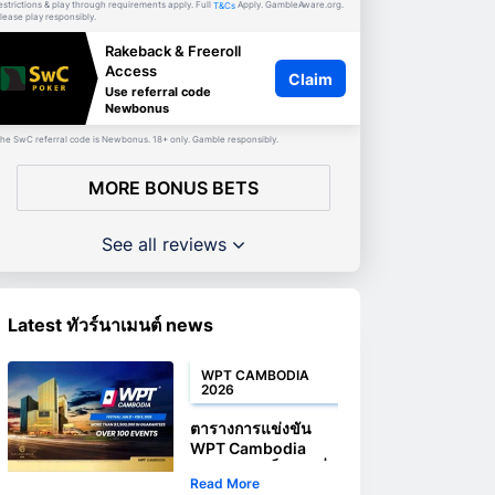
estrictions & play through requirements apply. Full
Apply. GambleAware.org.
T&Cs
lease play responsibly.
Rakeback & Freeroll
Access
Claim
Use referral code
Newbonus
he SwC referral code is Newbonus. 18+ only. Gamble responsibly.
MORE BONUS BETS
See all reviews
Latest ทัวร์นาเมนต์ news
WPT CAMBODIA
2026
ตารางการแข่งขัน
WPT Cambodia
2026 ฉบับเต็ม: วันที่,
Read More
เงินรางวัล, Satellite