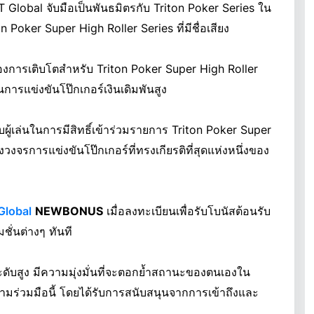
T Global จับมือเป็นพันธมิตรกับ Triton Poker Series ใน
 Poker Super High Roller Series ที่มีชื่อเสียง
่ของการเติบโตสำหรับ Triton Poker Super High Roller
นการแข่งขันโป๊กเกอร์เงินเดิมพันสูง
ผู้เล่นในการมีสิทธิ์เข้าร่วมรายการ Triton Poker Super
ถึงวงจรการแข่งขันโป๊กเกอร์ที่ทรงเกียรติที่สุดแห่งหนึ่งของ
Global
NEWBONUS
เมื่อลงทะเบียนเพื่อรับโบนัสต้อนรับ
ั่นต่างๆ ทันที
ร์ระดับสูง มีความมุ่งมั่นที่จะตอกย้ำสถานะของตนเองใน
ามร่วมมือนี้ โดยได้รับการสนับสนุนจากการเข้าถึงและ