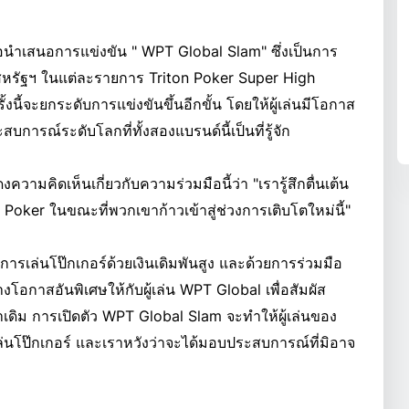
ขอนำเสนอการแข่งขัน " WPT Global Slam" ซึ่งเป็นการ
ร์สหรัฐฯ ในแต่ละรายการ Triton Poker Super High
งนี้จะยกระดับการแข่งขันขึ้นอีกขั้น โดยให้ผู้เล่นมีโอกาส
สบการณ์ระดับโลกที่ทั้งสองแบรนด์นี้เป็นที่รู้จัก
คิดเห็นเกี่ยวกับความร่วมมือนี้ว่า "เรารู้สึกตื่นเต้น
n Poker ในขณะที่พวกเขาก้าวเข้าสู่ช่วงการเติบโตใหม่นี้"
ุดในการเล่นโป๊กเกอร์ด้วยเงินเดิมพันสูง และด้วยการร่วมมือ
สร้างโอกาสอันพิเศษให้กับผู้เล่น WPT Global เพื่อสัมผัส
าเดิม การเปิดตัว WPT Global Slam จะทำให้ผู้เล่นของ
่นโป๊กเกอร์ และเราหวังว่าจะได้มอบประสบการณ์ที่มิอาจ