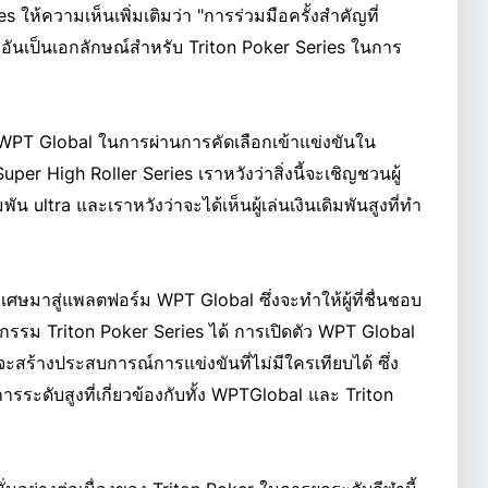
ให้ความเห็นเพิ่มเติมว่า "การร่วมมือครั้งสำคัญที่
อันเป็นเอกลักษณ์สำหรับ Triton Poker Series ในการ
ช้ WPT Global ในการผ่านการคัดเลือกเข้าแข่งขันใน
r High Roller Series เราหวังว่าสิ่งนี้จะเชิญชวนผู้
มพัน ultra และเราหวังว่าจะได้เห็นผู้เล่นเงินเดิมพันสูงที่ทำ
ิเศษมาสู่แพลตฟอร์ม WPT Global ซึ่งจะทำให้ผู้ที่ชื่นชอบ
กรรม Triton Poker Series ได้ การเปิดตัว WPT Global
จะสร้างประสบการณ์การแข่งขันที่ไม่มีใครเทียบได้ ซึ่ง
ระดับสูงที่เกี่ยวข้องกับทั้ง WPTGlobal และ Triton