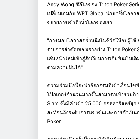
Andy Wong ซีอีโอของ Triton Poker Series 
เปลี่ยนเกมกับ WPT Global นำมาซึ่งโอกาส
ขยายการเข้าถึงทั่วโลกของเรา"
"การมอบโอกาสครั้งหนึ่งในชีวิตให้กับผู้ใ
รายการสำคัญของเราอย่าง Triton Poker Supe
เล่นหน้าใหม่เข้าสู่สังเวียนการเดิมพันเงินเดิ
ตามความฝันได้"
ความร่วมมือนี้จะนำกิจกรรมที่เข้าเงื่อนไขพ
โป๊กเกอร์จำนวนมากขึ้นสามารถเข้าร่วมกิจ
Slam ซึ่งมีค่าเข้า 25,000 ดอลลาร์สหรัฐฯ 
สะท้อนถึงระดับการแข่งขันและการดำเนินการ
Poker