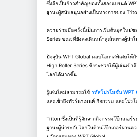
ซึ่งถือเป็นก้าวสำคัญของทั้งสองแบรนด์ WP
ฐานะผู้สนับสนุนอย่างเป็นทางการของ Triton
ความร่วมมือครั้งนี้เป็นการเริ่มต้นยุคใหม
Series ขณะที่ยังคงเดินหน้าสู่เส้นทางผู้นำใ
ปัจจุบัน WPT Global มอบโอกาสพิเศษให้กับ
High Roller Series ซึ่งจะช่วยให้ผู้เล่นเข้า
โลกได้มากขึ้น
ผู้เล่นใหม่สามารถใช้
รหัสโปรโมชั่น WPT 
และเข้าถึงทัวร์นาเมนต์ กิจกรรม และโปรโมช
Triton ซึ่งเป็นที่รู้จักจากกิจกรรมโป๊กเกอ
ฐานะผู้นำระดับโลกในด้านโป๊กเกอร์ผ่านคว
นวัตกรรมของ WPT Global