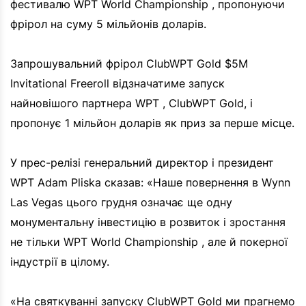
фестивалю WPT World Championship , пропонуючи
фрірол на суму 5 мільйонів доларів.
Запрошувальний фрірол ClubWPT Gold $5M
Invitational Freeroll відзначатиме запуск
найновішого партнера WPT , ClubWPT Gold, і
пропонує 1 мільйон доларів як приз за перше місце.
У прес-релізі генеральний директор і президент
WPT Adam Pliska сказав: «Наше повернення в Wynn
Las Vegas цього грудня означає ще одну
монументальну інвестицію в розвиток і зростання
не тільки WPT World Championship , але й покерної
індустрії в цілому.
«На святкуванні запуску ClubWPT Gold ми прагнемо