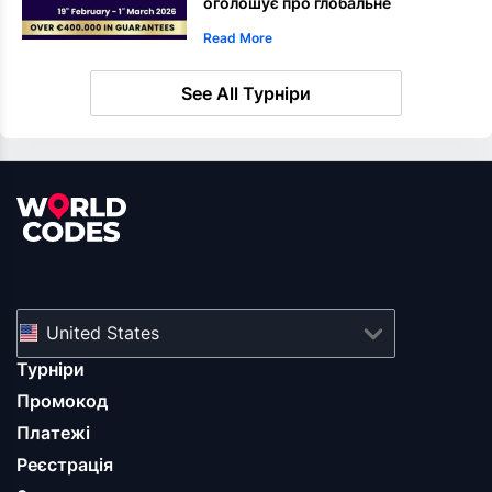
оголошує про глобальне
партнерство WPT
Read More
See All Турніри
United States
Турніри
Промокод
Платежі
Реєстрація