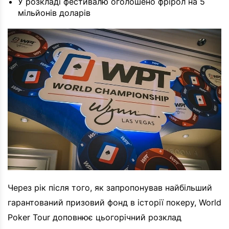
У розкладі фестивалю оголошено фрірол на 5
мільйонів доларів
Через рік після того, як запропонував найбільший
гарантований призовий фонд в історії покеру, World
Poker Tour доповнює цьогорічний розклад