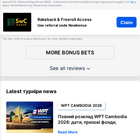
deposit £10. Matched Deposit max $600 - withdrawal restrictions & play through requirements apply. Full
T&Cs
Apply. GambleAware.org. Please play responsibly.
Rakeback & Freeroll Access
Claim
Use referral code Newbonus
The SwC referral code is Newbonus. 18+ only. Gamble responsibly.
MORE BONUS BETS
See all reviews
Latest турніри news
WPT CAMBODIA 2026
Повний розклад WPT Cambodia
2026: дати, призові фонди,
Satellite та чемпіонські події
Read More