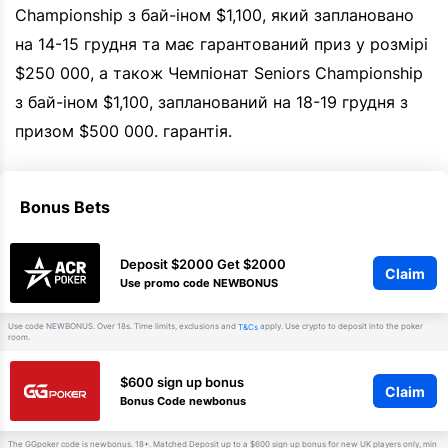
Championship з бай-іном $1,100, який заплановано
на 14-15 грудня та має гарантований приз у розмірі
$250 000, а також Чемпіонат Seniors Championship
з бай-іном $1,100, запланований на 18-19 грудня з
призом $500 000. гарантія.
Bonus Bets
Deposit $2000 Get $2000
Claim
Use promo code NEWBONUS
Use code NEWBONUS. Over 18s. Time limits, exclusions and
apply. Use crypto to deposit into the poker
T&Cs
room.
$600 sign up bonus
Claim
Bonus Code newbonus
The GGpoker code is newbonus. 18+. Matched Deposit up to a $600 sign up bonus for new UK players only, min