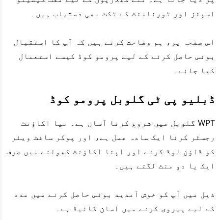
اسپنز اور ٹورنامنٹ کے ٹکٹ بھی دستیاب ہیں۔
اس صفحہ پر، ہم وضاحت کرتے ہیں کہ آپ کا استقبال
بونس حاصل کرنے کے لیے پرومو کوڈ کیسے استعمال
کیا جائے۔
ڈبلیو پی ٹی گلوبل پرومو کوڈ
WPT گلوبل میں شروع کرنا آسان ہے۔ نیا اکاؤنٹ
رجسٹر کرنا ایک سادہ عمل ہے، اور پوکر سافٹ ویئر
کو ڈاؤن لوڈ کرنے اور اپنا اکاؤنٹ کھولنے میں صرف
ایک یا دو منٹ لگتے ہیں۔
ذیل میں آپ کو خوش آمدید بونس حاصل کرنے میں مدد
کے لیے پیروی کرنے میں آسان گائیڈ ہے۔