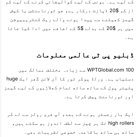
کے لیے ہے۔ بونس کے لیے کوالیفائی کرنے کے لیے کم
از کم $20 ڈپازٹ درکار ہے، جو ٹورنامنٹس یا کیش
گیمز کھیلنے سے پیدا ہونے والے ریک کنٹریبیوشن
میں ہر $20 کے بدلے $5 کے اضافے میں ادا کیا جاتا
ہے۔
ڈبلیو پی ٹی عالمی معلومات
WPTGlobal.com 100 سے زیادہ مختلف ممالک میں
دستیاب ہے۔ ورلڈ پوکر ٹور کا آن لائن گھر ایک huge
پلیئر پول کے ساتھ ساتھ تمام کھلاڑیوں کے لیے گیمز
اور ٹورنامنٹ پیش کرتا ہے۔
ایک بار رجسٹر ہونے کے بعد، آپ فری رولز سے لے کر
high rollers تک ہر چیز سے لطف اندوز ہو سکتے ہیں،
ساتھ ہی ساتھ باقاعدہ خصوصی تقریبات بھی۔