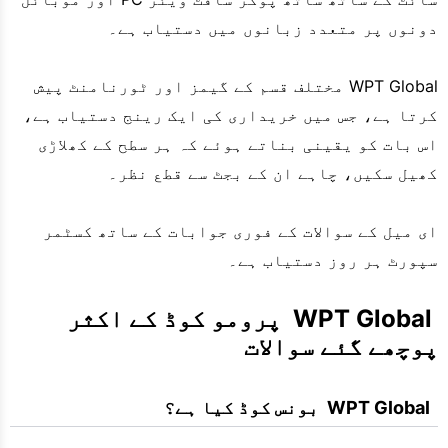
دونوں پر متعدد زبانوں میں دستیاب ہے۔
WPT Global مختلف قسم کے گیمز اور ٹورنامنٹ پیش
کرتا ہے، جس میں خریداری کی ایک رینج دستیاب ہے،
اس بات کو یقینی بناتے ہوئے کہ ہر سطح کے کھلاڑی
کھیل سکیں، چاہے ان کے بجٹ سے قطع نظر۔
ای میل کے سوالات کے فوری جوابات کے ساتھ کسٹمر
سپورٹ ہر روز دستیاب ہے۔
 WPT Global  پرومو کوڈ کے اکثر 
پوچھے گئے سوالات
  WPT Global  بونس کوڈ کیا ہے؟