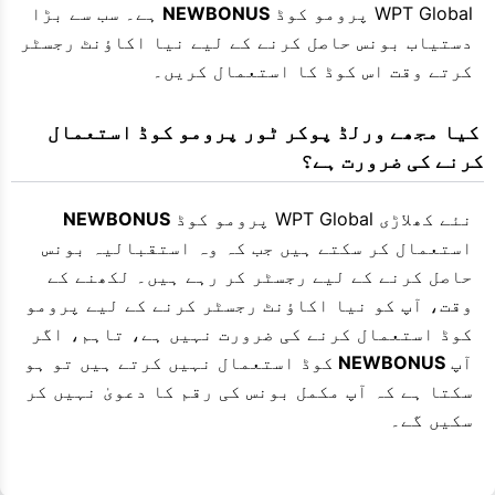
WPT Global پرومو کوڈ
NEWBONUS
ہے۔ سب سے بڑا
دستیاب بونس حاصل کرنے کے لیے نیا اکاؤنٹ رجسٹر
کرتے وقت اس کوڈ کا استعمال کریں۔
 کیا مجھے ورلڈ پوکر ٹور پرومو کوڈ استعمال 
کرنے کی ضرورت ہے؟
نئے کھلاڑی WPT Global پرومو کوڈ
NEWBONUS
استعمال کر سکتے ہیں جب کہ وہ استقبالیہ بونس
حاصل کرنے کے لیے رجسٹر کر رہے ہیں۔ لکھنے کے
وقت، آپ کو نیا اکاؤنٹ رجسٹر کرنے کے لیے پرومو
کوڈ استعمال کرنے کی ضرورت نہیں ہے، تاہم، اگر
آپ
NEWBONUS
کوڈ استعمال نہیں کرتے ہیں تو ہو
سکتا ہے کہ آپ مکمل بونس کی رقم کا دعویٰ نہیں کر
سکیں گے۔