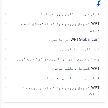
ڈبلیو پی ٹی گلوبل پرومو کوڈ
WPT گلوبل پرومو کوڈ کا استعمال کیسے
کریں۔
WPTGlobal.com پر جائیں۔
ایپ ڈاؤن لوڈ کریں۔
رجسٹر کریں اور اپنا پرومو کوڈ درج کریں۔
WPT گلوبل ویلکم بونس
ڈبلیو پی ٹی عالمی معلومات
WPT گلوبل پرومو کوڈ کے اکثر پوچھے گئے
سوالات