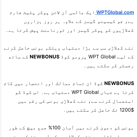
WPTGlobal.com
ایک عالمی آن لائن پوکر پلیٹ فارم
ہے، جو کیسینو گیمز کے علاوہ ہر روز ہزاروں
کھلاڑیوں کو پوکر گیمز اور ٹورنامنٹ پیش کرتا ہے۔
نئے کھلاڑی سب سے بڑا دستیاب ویلکم بونس حاصل کرنے
کے لیے WPT Global پرومو کوڈ
NEWBONUS
کے ساتھ
رجسٹر کر سکتے ہیں۔
NEWBONUS
کوڈ ان تمام ممالک اور انحصار میں کام
کرتا ہے جہاں WPT Global دستیاب ہے۔ اس کوڈ کو
استعمال کرنے سے، نئے کھلاڑی بونس کی رقم میں
$1200 تک حاصل کر سکتے ہیں۔
بونس کو دعویٰ کرنے میں آسان 100% جمع میچ کے طور
پر دیا جاتا ہے۔ نئے کھلاڑیوں کے لیے مفت کیسینو