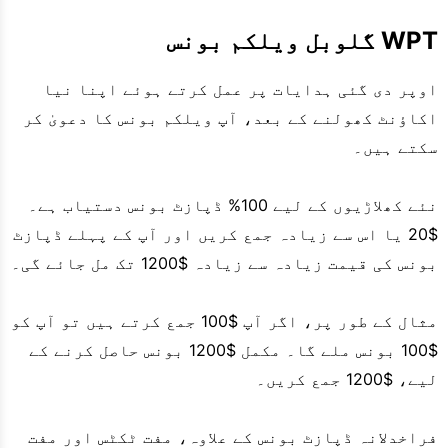
WPT گلوبل ویلکم بونس
اوپر دی گئی ہدایات پر عمل کرتے ہوئے اپنا نیا
اکاؤنٹ کھولنے کے بعد، آپ ویلکم بونس کا دعویٰ کر
سکتے ہیں۔
نئے کھلاڑیوں کے لیے 100% ڈپازٹ بونس دستیاب ہے۔
$20 یا اس سے زیادہ جمع کریں اور آپ کے پہلے ڈپازٹ
بونس کی قیمت زیادہ سے زیادہ $1200 تک مل جائے گی۔
مثال کے طور پر، اگر آپ $100 جمع کرتے ہیں تو آپ کو
$100 بونس ملے گا۔ مکمل $1200 بونس حاصل کرنے کے
لیے، $1200 جمع کریں۔
فراخدلانہ ڈپازٹ بونس کے علاوہ، مفت ٹکٹس اور مفت