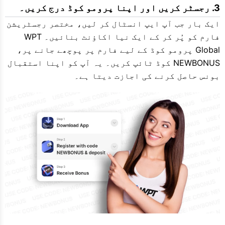
رجسٹر کریں اور اپنا پرومو کوڈ درج کریں۔
ایک بار جب آپ ایپ انسٹال کر لیں، مختصر رجسٹریشن
فارم کو پُر کر کے ایک نیا اکاؤنٹ بنائیں۔ WPT
Global پرومو کوڈ کے لیے فارم پر پوچھے جانے پر،
NEWBONUS کوڈ ٹائپ کریں۔ یہ آپ کو اپنا استقبال
بونس حاصل کرنے کی اجازت دیتا ہے۔