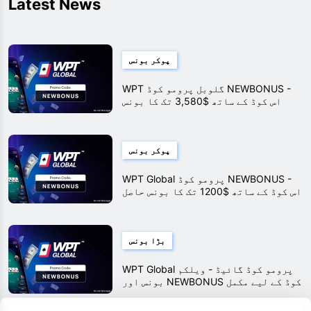
Latest News
پوکر بونس
WPT گلوبل پرومو کوڈ NEWBONUS -
اس کوڈ کے ساتھ $3,580 تک کا بونس
حاصل کریں۔
پوکر بونس
WPT Global پرومو کوڈ NEWBONUS -
اس کوڈ کے ساتھ $1200 تک کا بونس حاصل
کریں۔
بڑا بونس
WPT Global پرومو کوڈ گائیڈ - ویلکم
بونس اور NEWBONUS کوڈ کے لیے مکمل
گائیڈ