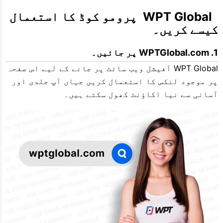
  WPT Global  پرومو کوڈ کا استعمال 
کیسے کریں۔
WPTGlobal.com پر جائیں۔
WPT Global آفیشل ویب سائٹ پر جانے کے لیے اس صفحہ
پر موجود لنکس کا استعمال کریں جہاں آپ جلدی اور
آسانی سے نیا اکاؤنٹ کھول سکتے ہیں۔