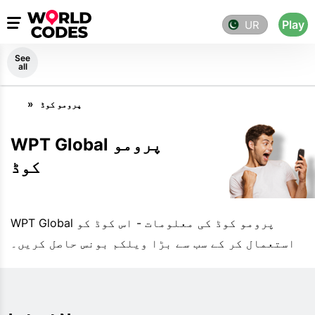
Play
UR
See
all
پرومو کوڈ
WPT Global پرومو
کوڈ
WPT Global پرومو کوڈ کی معلومات - اس کوڈ کو
استعمال کر کے سب سے بڑا ویلکم بونس حاصل کریں۔