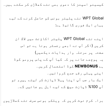
کیسینو اسپنز کا دعوی بھی نئے کھلاڑی کر سکتے ہیں۔
WPT Global نئے پلیئر بونس کو حاصل کرنے کے لیے
یہاں ایک فوری گائیڈ ہے:
اپنے نئے WPT Global پلیئر اکاؤنٹ میں لاگ ان
کریں (اگر آپ نے ابھی رجسٹر ہونا ہے تو اس
صفحہ پر مرحلہ وار ہدایات دیکھیں)
یہ پوچھے جانے پر کہ کیا آپ کے پاس پرومو کوڈ
ہے
NEWBONUS
کوڈ استعمال کریں۔
اپنی پہلی رقم جمع کروائیں۔
ایک بار جب آپ اپنا پہلا ڈپازٹ کر لیتے ہیں، تو
آپ 100% ڈپازٹ میچ کے لیے اہل ہو جائیں گے۔
براہ کرم نوٹ کریں کہ ویلکم بونس صرف نئے کھلاڑیوں