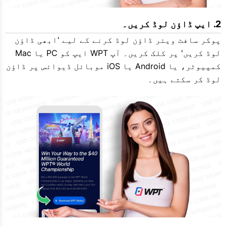
ایپ ڈاؤن لوڈ کریں۔
پوکر سافٹ ویئر ڈاؤن لوڈ کرنے کے لیے 'ابھی ڈاؤن
لوڈ کریں' پر کلک کریں۔ آپ WPT ایپ کو PC یا Mac
کمپیوٹر، یا Android یا iOS موبائل ڈیوائس پر ڈاؤن
لوڈ کر سکتے ہیں۔