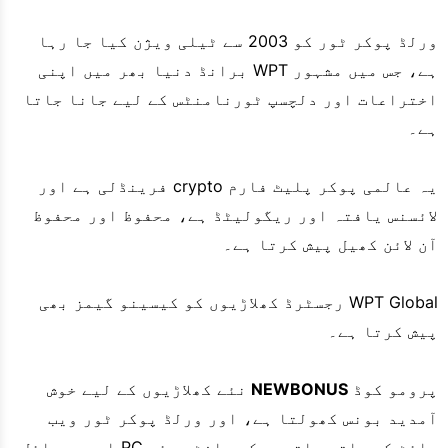
ورلڈ پوکر ٹور کو 2003 سے ٹیلی ویژن کیا جا رہا
ہے، جس میں مشہور WPT برانڈ دنیا بھر میں اپنی
اختراعات اور دلچسپ ٹورنامنٹس کے لیے جانا جاتا
ہے۔
یہ عالمی پوکر پلیٹ فارم crypto فرینڈلی ہے اور
لائسنس یافتہ اور ریگولیٹڈ ہے، محفوظ اور محفوظ
آن لائن کھیل پیش کرتا ہے۔
WPT Global رجسٹرڈ کھلاڑیوں کو کیسینو گیمز بھی
پیش کرتا ہے۔
پرومو کوڈ
NEWBONUS
نئے کھلاڑیوں کے لیے خوش
آمدید بونس کھولتا ہے، اور ورلڈ پوکر ٹور ویب
سائٹ کے ساتھ ساتھ پوکر سافٹ ویئر PC اور موبائل