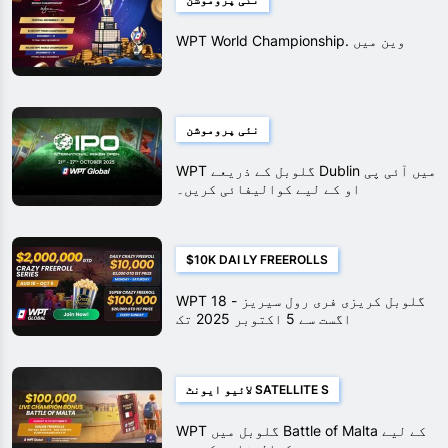
WPT World Championship. وین میں
نئی پروموشن
WPT گلوبل کے ذریعے Dublin میں آئی پی
او کے لیے کوالیفائی کریں۔
$10K DAI LY FREEROLLS
WPT گلوبل کریزی فری رول سیریز - 18
اگست سے 5 اکتوبر 2025 تک
لائیو ایونٹ SATELLITE S
WPT گلوبل میں Battle of Malta کے لیے