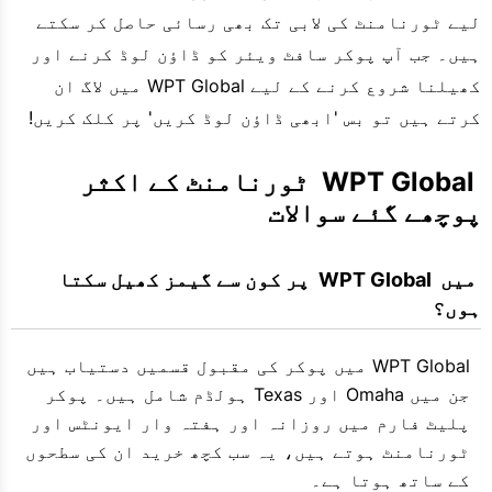
لیے ٹورنامنٹ کی لابی تک بھی رسائی حاصل کر سکتے
ہیں۔ جب آپ پوکر سافٹ ویئر کو ڈاؤن لوڈ کرنے اور
کھیلنا شروع کرنے کے لیے WPT Global میں لاگ ان
کرتے ہیں تو بس 'ابھی ڈاؤن لوڈ کریں' پر کلک کریں!
 WPT Global  ٹورنامنٹ کے اکثر 
پوچھے گئے سوالات
 میں  WPT Global  پر کون سے گیمز کھیل سکتا 
ہوں؟
WPT Global میں پوکر کی مقبول قسمیں دستیاب ہیں
جن میں Omaha اور Texas ہولڈم شامل ہیں۔ پوکر
پلیٹ فارم میں روزانہ اور ہفتہ وار ایونٹس اور
ٹورنامنٹ ہوتے ہیں، یہ سب کچھ خرید ان کی سطحوں
کے ساتھ ہوتا ہے۔