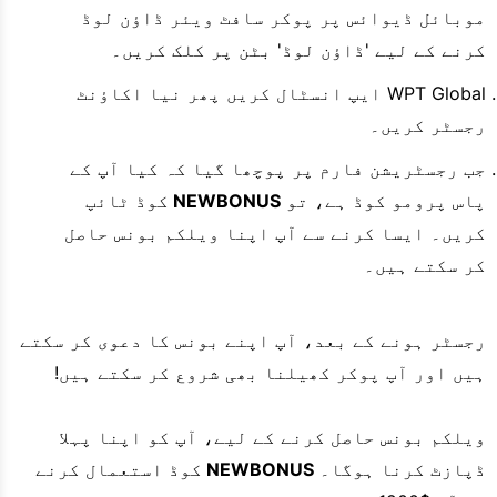
موبائل ڈیوائس پر پوکر سافٹ ویئر ڈاؤن لوڈ
کرنے کے لیے 'ڈاؤن لوڈ' بٹن پر کلک کریں۔
WPT Global ایپ انسٹال کریں پھر نیا اکاؤنٹ
رجسٹر کریں۔
جب رجسٹریشن فارم پر پوچھا گیا کہ کیا آپ کے
پاس پرومو کوڈ ہے، تو
NEWBONUS
کوڈ ٹائپ
کریں۔ ایسا کرنے سے آپ اپنا ویلکم بونس حاصل
کر سکتے ہیں۔
رجسٹر ہونے کے بعد، آپ اپنے بونس کا دعوی کر سکتے
ہیں اور آپ پوکر کھیلنا بھی شروع کر سکتے ہیں!
ویلکم بونس حاصل کرنے کے لیے، آپ کو اپنا پہلا
ڈپازٹ کرنا ہوگا۔
NEWBONUS
کوڈ استعمال کرنے