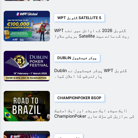
WPT گلوبل SATELLITE S
WPT گلوبل 2026 کے اوائل میں نئے
بریٹی سلاوا Satellite روٹ کے ساتھ سیٹ
کرتا ہے۔
DUBLIN پوکر فیسٹیول
Dublin پوکر فیسٹیول نے WPT گلوبل
پارٹنرشپ کا اعلان کیا۔
CHAMPIONPOKER BSOP
ایک سیٹ، ایک سویٹ، اور ایک اسٹیک:
ChampionPoker کی برازیل کی سڑک جاری
ہے۔
نئی پروموشن