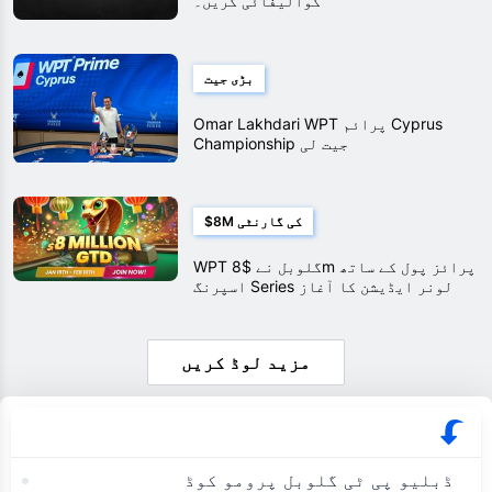
کوالیفائی کریں۔
بڑی جیت
Omar Lakhdari WPT پرائم Cyprus
Championship جیت لی
$8M کی گارنٹی
WPT گلوبل نے $8m پرائز پول کے ساتھ
اسپرنگ Series لونر ایڈیشن کا آغاز
کیا۔
مزید لوڈ کریں
ڈبلیو پی ٹی گلوبل پرومو کوڈ