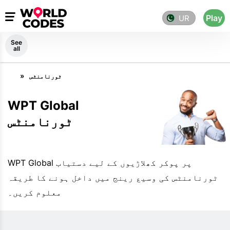
Play
UR
See
all
ٹورنامنٹس
WPT Global
ٹورنامنٹس
WPT Global پر پوکر کھلاڑیوں کے لیے دستیاب
ٹورنامنٹس کی وسیع رینج میں داخل ہونے کا طریقہ
معلوم کریں۔