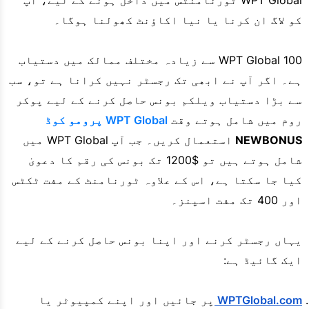
WPT Global ٹورنامنٹس میں داخل ہونے کے لیے، آپ
کو لاگ ان کرنا یا نیا اکاؤنٹ کھولنا ہوگا۔
WPT Global 100 سے زیادہ مختلف ممالک میں دستیاب
ہے۔ اگر آپ نے ابھی تک رجسٹر نہیں کرانا ہے تو، سب
سے بڑا دستیاب ویلکم بونس حاصل کرنے کے لیے پوکر
روم میں شامل ہوتے وقت
WPT Global پرومو کوڈ
NEWBONUS
استعمال کریں۔ جب آپ WPT Global میں
شامل ہوتے ہیں تو $1200 تک بونس کی رقم کا دعویٰ
کیا جا سکتا ہے، اس کے علاوہ ٹورنامنٹ کے مفت ٹکٹس
اور 400 تک مفت اسپنز۔
یہاں رجسٹر کرنے اور اپنا بونس حاصل کرنے کے لیے
ایک گائیڈ ہے:
WPTGlobal.com
پر جائیں اور اپنے کمپیوٹر یا