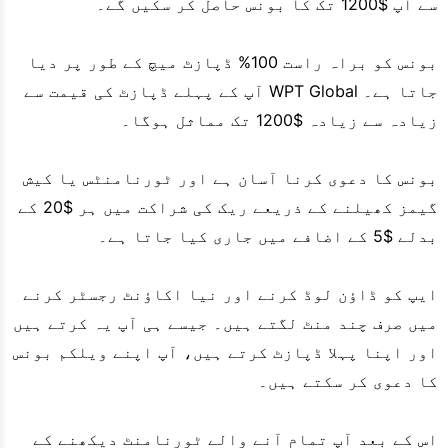
سے آپ $1200 تک کا بونس حاصل کر سکیں گے۔
بونس کو براہ راست 100% ڈپازٹ میچ کے طور پر دیا
جاتا ہے۔ WPT Global آپ کے پہلے ڈپازٹ کی قیمت سے
زیادہ سے زیادہ $1200 تک مماثل ہوگا۔
بونس کا دعوی کرنا آسان ہے اور ٹورنامنٹس یا کیش
گیمز کھیلنے کے ذریعے ریک کی شراکت میں ہر $20 کے
بدلے $5 کے اضافے میں جاری کیا جاتا ہے۔
ایپ کو ڈاؤن لوڈ کرنے اور نیا اکاؤنٹ رجسٹر کرنے
میں صرف چند منٹ لگتے ہیں۔ جیسے ہی آپ یہ کرتے ہیں
اور اپنا پہلا ڈپازٹ کرتے ہیں، آپ اپنے ویلکم بونس
کا دعوی کر سکتے ہیں۔
اس کے بعد آپ تمام آنے والے ٹورنامنٹ دیکھنے کے