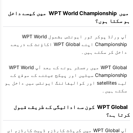
 میں  WPT World Championship  میں کیسے داخل 
ہو سکتا ہوں؟
آپ ورلڈ پوکر ٹور ایونٹس بشمول WPT World
Championship اپنے WPT Global اکاؤنٹ کے ذریعے
داخل کر سکتے ہیں۔
WPT Global میں رجسٹر ہونے کے بعد آپ WPT World
Championship سیٹیں اور پیکج جیتنے کے موقع کے
لیے satellites اور کوالیفائنگ ایونٹس میں داخل ہو
سکتے ہیں۔
  WPT Global  کون سے ادائیگی کے طریقے قبول 
کرتا ہے؟
آپ WPT Global میں کریڈٹ کارڈز، ڈیبٹ کارڈز، ای