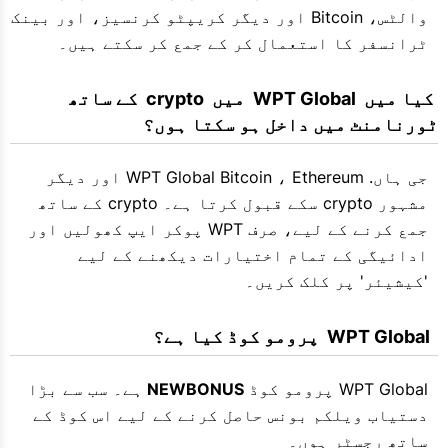
والٹس، Bitcoin اور دیگر کریپٹو کرنسیز، اور بینک
ٹرانسفر کا استعمال کر کے جمع کر سکتے ہیں۔
 کیا میں  WPT Global  میں  crypto  کے ساتھ 
ٹورنامنٹ میں داخل ہو سکتا ہوں؟
جی ہاں. WPT Global Bitcoin ، Ethereum اور دیگر
مشہور crypto سکے قبول کرتا ہے۔ crypto کے ساتھ
جمع کرنے کے لیے، صرف WPT پوکر ایپ کھولیں اور
ادائیگی کے تمام اختیارات دیکھنے کے لیے
'کیشیئر' پر کلک کریں۔
  WPT Global  پرومو کوڈ کیا ہے؟
WPT Global پرومو کوڈ
NEWBONUS
ہے۔ سب سے بڑا
دستیاب ویلکم بونس حاصل کرنے کے لیے اس کوڈ کے
ساتھ رجسٹر ہوں۔