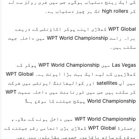
کی ایک رینج دستیاب ہوگی، جس میں فری رولز سے لے
کر high rollers تک ہر چیز دستیاب ہے۔
WPT Global کھلاڑی اپنے پوکر اکاؤنٹس کے ذریعے
براہ راست WPT World Championship میں داخلہ جیت
سکتے ہیں۔
Las Vegas میں WPT World Championship پوکر کے
کھلاڑیوں کے لیے ایک بہت بڑا ایونٹ ہے۔ WPT Global
میں آپ satellites اور کوالیفائنگ ایونٹس میں شرکت
کر سکتے ہیں جس میں ٹورنامنٹ میں داخلہ سمیت WPT
World Championship پیکج جیتنے کا موقع ہے!
WPT World Championship میں داخل ہونے کے علاوہ،
رجسٹرڈ WPT Global کھلاڑی بڑی انعامی رقم جیتنے کے
موقع کے ساتھ باقاعدہ خصوصی مقابلوں میں بھی