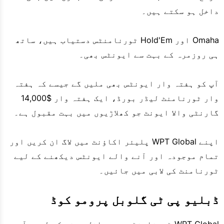
داخل ہو سکتے ہیں۔
Omaha اور Hold'Em ٹورنامنٹس دستیاب ہیں، ساتھ
ہی روزمرہ کے بہت سے ایونٹس بھی۔
آپ کو ہفتہ وار ایونٹس بھی ملیں گے جیسے کہ ہفتہ
وار ٹورنامنٹ لیڈر بورڈ، ایک ہفتہ وار $14,000
گارنٹی والا ایونٹ جو کھلاڑیوں میں بہت مقبول ہے۔
اپنے WPT Global پلیئر اکاؤنٹ میں لاگ ان کریں اور
تمام موجودہ اور آنے والے ایونٹس دیکھنے کے لیے
ٹورنامنٹ کی لابی میں جائیں۔
ڈبلیو پی ٹی گلوبل پرومو کوڈ