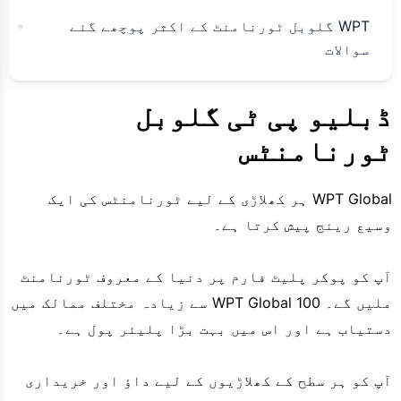
WPT گلوبل ٹورنامنٹ کے اکثر پوچھے گئے
سوالات
ڈبلیو پی ٹی گلوبل
ٹورنامنٹس
WPT Global ہر کھلاڑی کے لیے ٹورنامنٹس کی ایک
وسیع رینج پیش کرتا ہے۔
آپ کو پوکر پلیٹ فارم پر دنیا کے معروف ٹورنامنٹ
ملیں گے۔ WPT Global 100 سے زیادہ مختلف ممالک میں
دستیاب ہے اور اس میں
بہت بڑا
پلیئر پول ہے۔
آپ کو ہر سطح کے کھلاڑیوں کے لیے داؤ اور خریداری