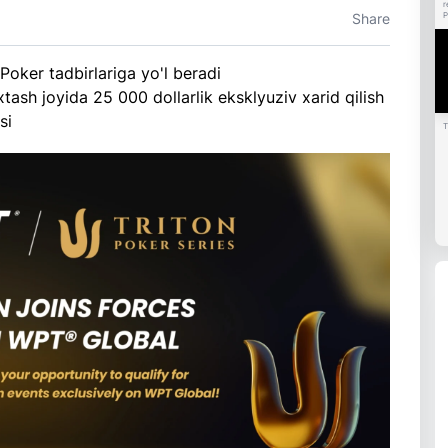
r
P
Share
Poker tadbirlariga yo'l beradi
xtash joyida 25 000 dollarlik eksklyuziv xarid qilish
si
T