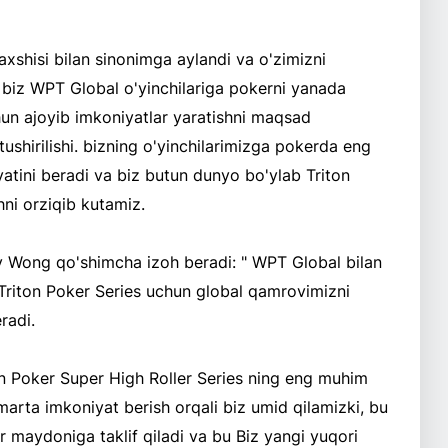
axshisi bilan sinonimga aylandi va o'zimizni
b, biz WPT Global o'yinchilariga pokerni yanada
un ajoyib imkoniyatlar yaratishni maqsad
shirilishi. bizning o'yinchilarimizga pokerda eng
atini beradi va biz butun dunyo bo'ylab Triton
shni orziqib kutamiz.
dy Wong qo'shimcha izoh beradi: " WPT Global bilan
 Triton Poker Series uchun global qamrovimizni
radi.
on Poker Super High Roller Series ning eng muhim
marta imkoniyat berish orqali biz umid qilamizki, bu
ar maydoniga taklif qiladi va bu Biz yangi yuqori