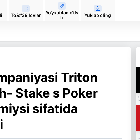
Ro‘yxatdan o‘tis
i
To&#39;lovlar
Yuklab oling
h
paniyasi Triton
h- Stake s Poker
U
t
iysi sifatida
i
T
f