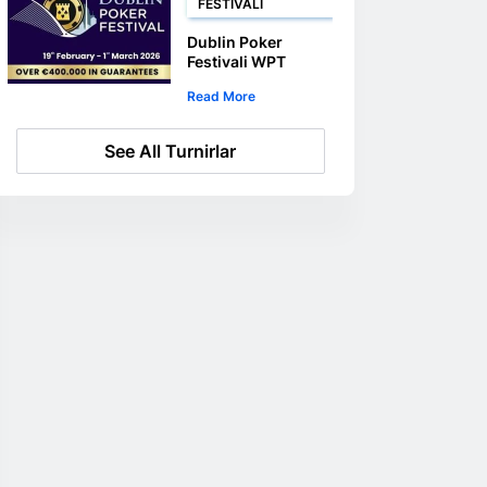
FESTIVALI
Dublin Poker
Festivali WPT
global hamkorligini
Read More
e'lon qiladi
See All Turnirlar