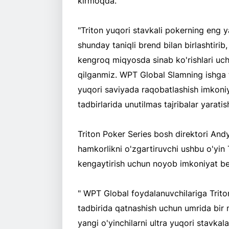
kirmoqda.
"Triton yuqori stavkali pokerning eng y
shunday taniqli brend bilan birlashtiri
kengroq miqyosda sinab ko'rishlari uch
qilganmiz. WPT Global Slamning ishga tu
yuqori saviyada raqobatlashish imkoniy
tadbirlarida unutilmas tajribalar yarati
Triton Poker Series bosh direktori An
hamkorlikni o'zgartiruvchi ushbu o'yin
kengaytirish uchun noyob imkoniyat be
" WPT Global foydalanuvchilariga Trit
tadbirida qatnashish uchun umrida bir 
yangi o'yinchilarni ultra yuqori stavkal