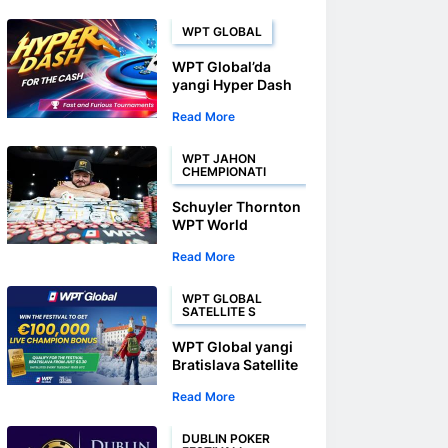
Satellite
yo'ldoshlar va
WPT GLOBAL
chempionat
tadbirlari
WPT Global’da
yangi Hyper Dash
turnirlari taqdimoti
Read More
WPT JAHON
CHEMPIONATI
Schuyler Thornton
WPT World
Championship.
Read More
Dominant
marradan so'ng
WPT GLOBAL
SATELLITE S
WPT Global yangi
Bratislava Satellite
marshruti bilan
Read More
2026 yilni erta
o'rnatadi
DUBLIN POKER