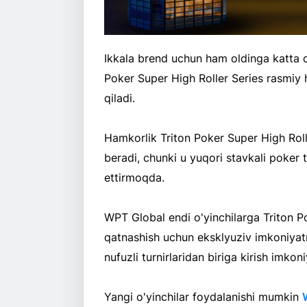
Ikkala brend uchun ham oldinga katta 
Poker Super High Roller Series rasmiy h
qiladi.
Hamkorlik Triton Poker Super High Roll
beradi, chunki u yuqori stavkali poker 
ettirmoqda.
WPT Global endi o'yinchilarga Triton Po
qatnashish uchun eksklyuziv imkoniyat
nufuzli turnirlaridan biriga kirish imkon
Yangi o'yinchilar foydalanishi mumkin