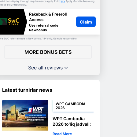
estrictions & play through requirements apply. Full
Apply. GambleAware.org.
T&Cs
lease play responsibly.
Rakeback & Freeroll
Access
Claim
Use referral code
Newbonus
he SwC referral code is Newbonus. 18+ only. Gamble responsibly.
MORE BONUS BETS
See all reviews
Latest turnirlar news
WPT CAMBODIA
2026
WPT Cambodia
2026 to'liq jadvali:
sanalar, sovrin
Read More
jamg'armalari,