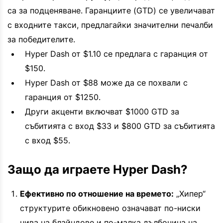
са за подценяване. Гаранциите (GTD) се увеличават
с входните такси, предлагайки значителни печалби
за победителите.
Hyper Dash от $1.10 се предлага с гаранция от
$150.
Hyper Dash от $88 може да се похвали с
гаранция от $1250.
Други акценти включват $1000 GTD за
събитията с вход $33 и $800 GTD за събитията
с вход $55.
Защо да играете Hyper Dash?
Ефективно по отношение на времето:
„Хипер“
структурите обикновено означават по-ниски
нива на блайндове и по-малка дълбочина на