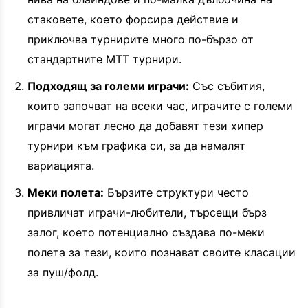
стаковете, което форсира действие и
приключва турнирите много по-бързо от
стандартните MTT турнири.
Подходящ за големи играчи:
Със събития,
които започват на всеки час, играчите с големи
играчи могат лесно да добавят тези хипер
турнири към графика си, за да намалят
вариацията.
Меки полета:
Бързите структури често
привличат играчи-любители, търсещи бърз
залог, което потенциално създава по-меки
полета за тези, които познават своите класации
за пуш/фолд.