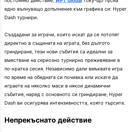
постоянно действие,
WPT Global
току-що пусна
едно вълнуващо допълнение към графика си: Hyper
Dash турнири.
Създадени за играчи, които искат да се потопят
директно в същината на играта, без дългото
гриндиране, тези нови събития са идеални за
вместване на сериозно турнирно преживяване в
по-кратка сесия. Независимо дали вмъквате игра
по време на обедната си почивка или искате да
играете на няколко маси в някои динамични
събития, наред с основното си гриндиране, Hyper
Dash ви осигурява интензивността, която търсите.
Непрекъснато действие