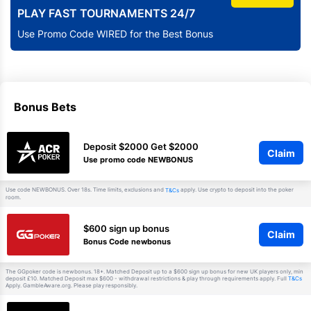
PLAY FAST TOURNAMENTS 24/7
Use Promo Code WIRED for the Best Bonus
Bonus Bets
Deposit $2000 Get $2000
Claim
Use promo code NEWBONUS
Use code NEWBONUS. Over 18s. Time limits, exclusions and
apply. Use crypto to deposit into the poker
T&Cs
room.
$600 sign up bonus
Claim
Bonus Code newbonus
The GGpoker code is newbonus. 18+. Matched Deposit up to a $600 sign up bonus for new UK players only, min
deposit £10. Matched Deposit max $600 - withdrawal restrictions & play through requirements apply. Full
T&Cs
Apply. GambleAware.org. Please play responsibly.