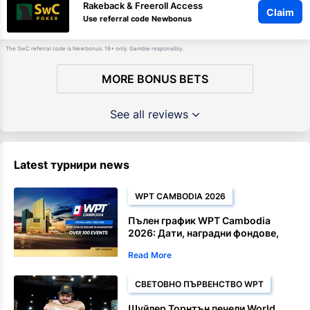
Rakeback & Freeroll Access
Claim
Use referral code Newbonus
The SwC referral code is Newbonus. 18+ only. Gamble responsibly.
MORE BONUS BETS
See all reviews
Latest турнири news
WPT CAMBODIA 2026
Пълен график WPT Cambodia
2026: Дати, наградни фондове,
Satellite и шампионски събития
Read More
СВЕТОВНО ПЪРВЕНСТВО WPT
Шуйлер Торнтън печели World