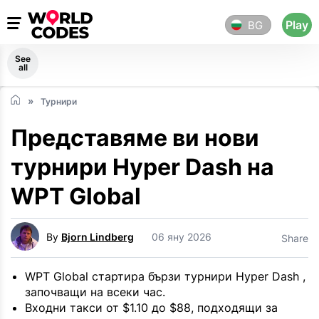
Play
BG
See
all
Турнири
Представяме ви нови
турнири Hyper Dash на
WPT Global
By
Bjorn Lindberg
06 яну 2026
Share
WPT Global стартира бързи турнири Hyper Dash ,
започващи на всеки час.
Входни такси от $1.10 до $88, подходящи за