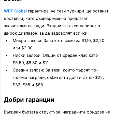
WPT Global
гарантира, че тези турнири ще останат
достъпни, като същевременно предлагат
значителни награди. Входните такси варират в
широк диапазон, за да задоволят всички:
Микро залози: Заложете само за $1,10, $2,20
или $3,30.
Ниски залози: Опции от среден клас като
$5.50, $8.80 и $11.
Средни залози: За тези, които търсят по-
големи награди, събитията достигат до $22,
$33, $55 и $88.
Добри гаранции
Въпреки бързата структура, наградните фондове не