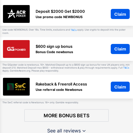
Deposit $2000 Get $2000
Claim
Use promo code NEWBONUS
Use code NEWBONUS. Over 18s. Time limits, exclusions and
apply. Use crypto to deposit into the poker
T&Cs
room.
$600 sign up bonus
Claim
Bonus Code newbonus
The GGpoker code is newbonus. 18+. Matched Deposit up to a $600 sign up bonus for new UK players only, min
deposit £10. Matched Deposit max $600 - withdrawal restrictions & play through requirements apply. Full
T&Cs
Apply. GambleAware.org. Please play responsibly.
Rakeback & Freeroll Access
Claim
Use referral code Newbonus
The SwC referral code is Newbonus. 18+ only. Gamble responsibly.
MORE BONUS BETS
See all reviews