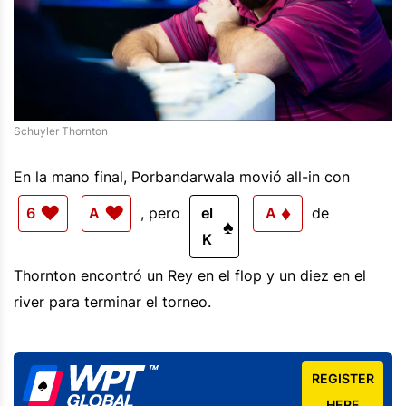
Schuyler Thornton
En la mano final, Porbandarwala movió all-in con
♥
♥
♦
6
A
, pero
el
A
de
♠
K
Thornton encontró un Rey en el flop y un diez en el
river para terminar el torneo.
REGISTER
HERE