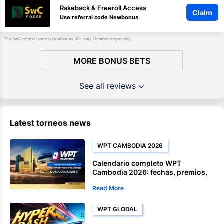
Rakeback & Freeroll Access
Claim
Use referral code Newbonus
The SwC referral code is Newbonus. 18+ only. Gamble responsibly.
MORE BONUS BETS
See all reviews
Latest torneos news
WPT CAMBODIA 2026
Calendario completo WPT
Cambodia 2026: fechas, premios,
Satellite y eventos del campeonato
Read More
WPT GLOBAL