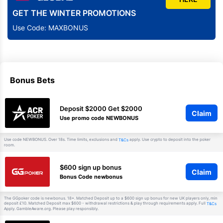
GET THE WINTER PROMOTIONS
Use Code: MAXBONUS
Bonus Bets
Deposit $2000 Get $2000
Claim
Use promo code NEWBONUS
Use code NEWBONUS. Over 18s. Time limits, exclusions and
apply. Use crypto to deposit into the poker
T&Cs
room.
$600 sign up bonus
Claim
Bonus Code newbonus
The GGpoker code is newbonus. 18+. Matched Deposit up to a $600 sign up bonus for new UK players only, min
deposit £10. Matched Deposit max $600 - withdrawal restrictions & play through requirements apply. Full
T&Cs
Apply. GambleAware.org. Please play responsibly.