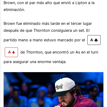
Brown, con el par más alto que envió a Lipton a la
eliminación.
Brown fue eliminado más tarde en el tercer lugar
después de que Thornton consiguiera un set. El
♣
partido mano a mano estuvo marcado por el
A
♦
A
de Thornton, que encontró un As en el turn
para asegurar una enorme ventaja.