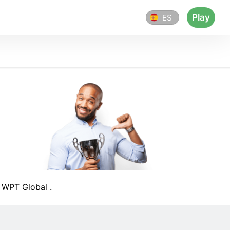
Play
ES
 WPT Global .