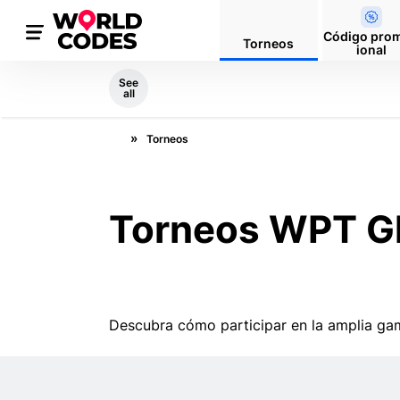
Código pro
Torneos
ional
See
all
Torneos
Torneos WPT Gl
Descubra cómo participar en la amplia ga