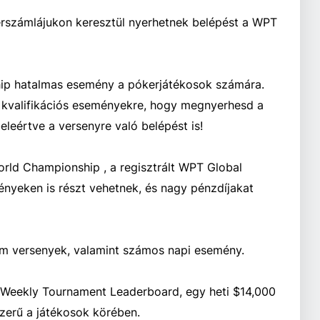
erszámlájukon keresztül nyerhetnek belépést a WPT
ip hatalmas esemény a pókerjátékosok számára.
s kvalifikációs eseményekre, hogy megnyerhesd a
eértve a versenyre való belépést is!
rld Championship , a regisztrált WPT Global
nyeken is részt vehetnek, és nagy pénzdíjakat
m versenyek, valamint számos napi esemény.
 a Weekly Tournament Leaderboard, egy heti $14,000
zerű a játékosok körében.