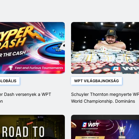
LOBÁLIS
WPT VILÁGBAJNOKSÁG
er Dash versenyek a WPT
Schuyler Thornton megnyerte W
on
World Championship. Domináns
befejezés után