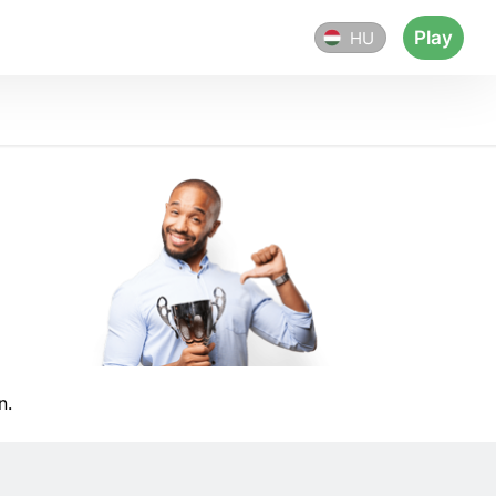
Play
HU
n.