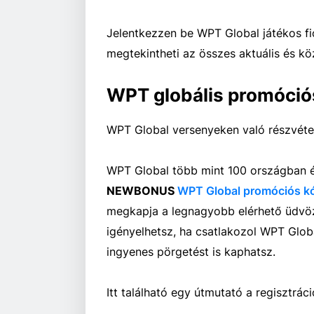
Jelentkezzen be WPT Global játékos fi
megtekintheti az összes aktuális és k
WPT globális promóció
WPT Global versenyeken való részvételhe
WPT Global több mint 100 országban ér
NEWBONUS
WPT Global promóciós k
megkapja a legnagyobb elérhető üdvöz
igényelhetsz, ha csatlakozol WPT Glob
ingyenes pörgetést is kaphatsz.
Itt található egy útmutató a regisztr