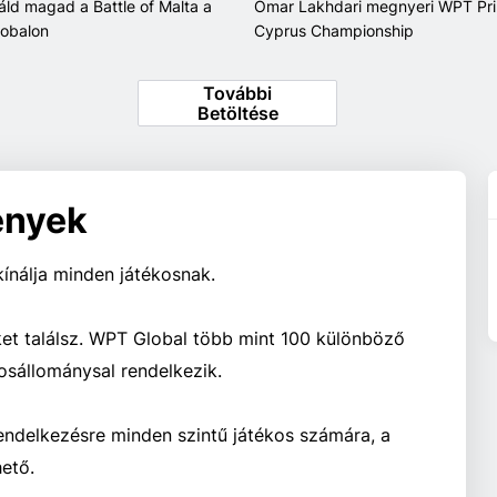
káld magad a Battle of Malta a
Omar Lakhdari megnyeri WPT Pr
obalon
Cyprus Championship
További
Betöltése
enyek
ínálja minden játékosnak.
et találsz. WPT Global több mint 100 különböző
osállománysal rendelkezik.
rendelkezésre minden szintű játékos számára, a
hető.