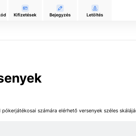
kód
Kifizetések
Bejegyzés
Letöltés
senyek
pókerjátékosai számára elérhető versenyek széles skálájá