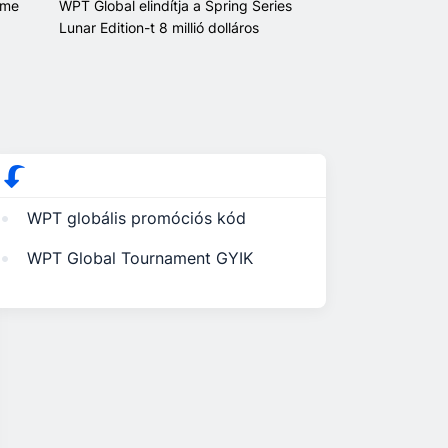
ime
WPT Global elindítja a Spring Series
Lunar Edition-t 8 millió dolláros
nyereményalappal
WPT globális promóciós kód
WPT Global Tournament GYIK