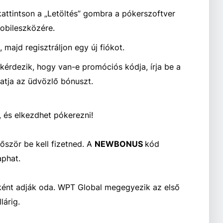
 kattintson a „Letöltés” gombra a pókerszoftver
obileszközére.
 majd regisztráljon egy új fiókot.
kérdezik, hogy van-e promóciós kódja, írja be a
atja az üdvözlő bónuszt.
, és elkezdhet pókerezni!
ször be kell fizetned. A
NEWBONUS
kód
aphat.
ént adják oda. WPT Global megegyezik az első
lárig.