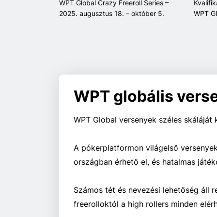
WPT Global Crazy Freeroll Series –
Kvalifi
2025. augusztus 18. – október 5.
WPT Gl
WPT globális vers
WPT Global versenyek széles skáláját k
A pókerplatformon világelső versenyek
országban érhető el, és
hatalmas
játék
Számos tét és nevezési lehetőség áll 
freerolloktól a high rollers minden elér