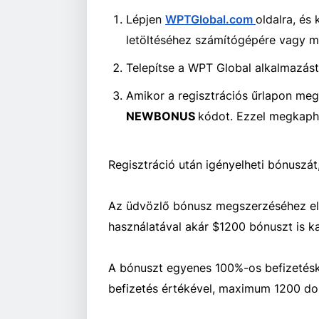
Lépjen
WPTGlobal.com
oldalra, és
letöltéséhez számítógépére vagy m
Telepítse a WPT Global alkalmazást,
Amikor a regisztrációs űrlapon meg
NEWBONUS
kódot. Ezzel megkaph
Regisztráció után igényelheti bónuszát
Az üdvözlő bónusz megszerzéséhez elő
használatával akár $1200 bónuszt is k
A bónuszt egyenes 100%-os befizetésk
befizetés értékével, maximum 1200 dol