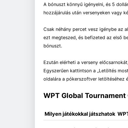
A bónuszt könnyű igényelni, és 5 dollá
hozzájárulás után versenyeken vagy k
Csak néhány percet vesz igénybe az alk
ezt megteszed, és befizeted az első b
bónuszt.
Ezután elérheti a verseny előcsarnokát
Egyszerűen kattintson a „Letöltés mos
oldalára a pókerszoftver letöltéséhez
WPT Global Tournament
 Milyen játékokkal játszhatok  WP