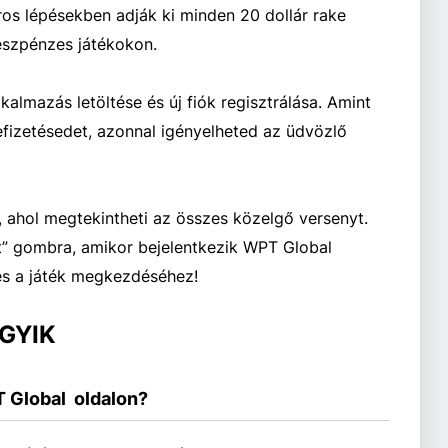
ros lépésekben adják ki minden 20 dollár rake
észpénzes játékokon.
almazás letöltése és új fiók regisztrálása. Amint
efizetésedet, azonnal igényelheted az üdvözlő
, ahol megtekintheti az összes közelgő versenyt.
t” gombra, amikor bejelentkezik WPT Global
 és a játék megkezdéséhez!
 GYIK
T Global  oldalon?