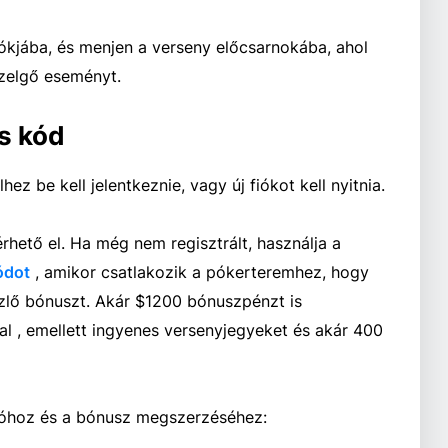
ókjába, és menjen a verseny előcsarnokába, ahol
özelgő eseményt.
s kód
z be kell jelentkeznie, vagy új fiókot kell nyitnia.
hető el. Ha még nem regisztrált, használja a
ódot
, amikor csatlakozik a pókerteremhez, hogy
lő bónuszt. Akár $1200 bónuszpénzt is
al , emellett ingyenes versenyjegyeket és akár 400
ációhoz és a bónusz megszerzéséhez: