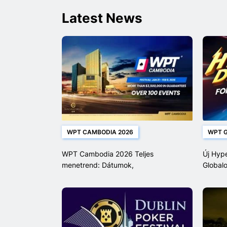
Latest News
WPT CAMBODIA 2026
WPT G
WPT Cambodia 2026 Teljes
Új Hyp
menetrend: Dátumok,
Global
nyereményalapok, Satellite versenyek
és bajnoksági események