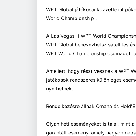
WPT Global játékosai közvetlenül pók
World Championship .
A Las Vegas -i WPT World Championsh
WPT Global benevezhetsz satellites é
WPT World Championship csomagot, bel
Amellett, hogy részt vesznek a WPT Wo
játékosok rendszeres különleges esemé
nyerhetnek.
Rendelkezésre állnak Omaha és Hold'E
Olyan heti eseményeket is talál, mint
garantált esemény, amely nagyon néps