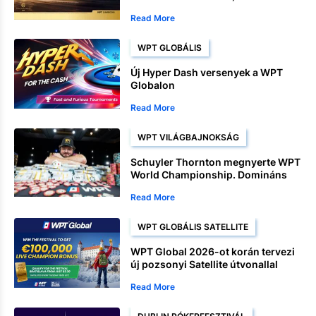
nyereményalapok, Satellite
Read More
versenyek és bajnoksági
események
WPT GLOBÁLIS
Új Hyper Dash versenyek a WPT
Globalon
Read More
WPT VILÁGBAJNOKSÁG
Schuyler Thornton megnyerte WPT
World Championship. Domináns
befejezés után
Read More
WPT GLOBÁLIS SATELLITE
WPT Global 2026-ot korán tervezi
új pozsonyi Satellite útvonallal
Read More