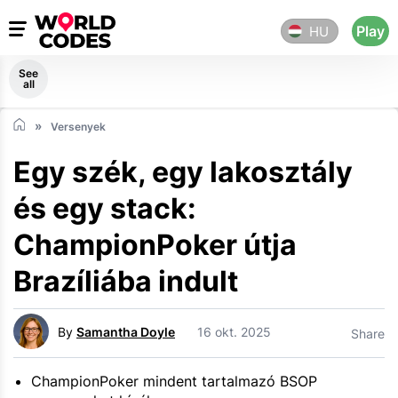
Play
HU
See
all
Versenyek
Egy szék, egy lakosztály
és egy stack:
ChampionPoker útja
Brazíliába indult
By
Samantha Doyle
16 okt. 2025
Share
ChampionPoker mindent tartalmazó BSOP