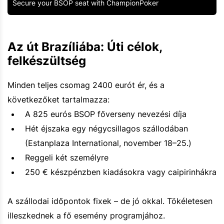
Secure your BSOP seat with ChampionPoker
Az út Brazíliába: Úti célok,
felkészültség
Minden teljes csomag 2400 eurót ér, és a
következőket tartalmazza:
A 825 eurós BSOP főverseny nevezési díja
Hét éjszaka egy négycsillagos szállodában
(Estanplaza International, november 18–25.)
Reggeli két személyre
250 € készpénzben kiadásokra vagy caipirinhákra
A szállodai időpontok fixek – de jó okkal. Tökéletesen
illeszkednek a fő esemény programjához.