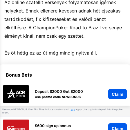
Az online szatellit versenyek folyamatosan ígérnek
helyeket. Ennek ellenére kevesen adnak hét éjszakás
tartózkodást, fix kifizetéseket és valódi pénzt
elköltésre. A ChampionPoker Road to Brazil versenye
élményt kínál, nem csak egy szettet.
És öt hétig ez az út még mindig nyitva áll.
Bonus Bets
Deposit $2000 Get $2000
Claim
Use promo code NEWBONUS
Use code NEWBONUS. Over 18s. Time limits, exclusions and
apply. Use crypto to deposit into the poker
T&Cs
room.
$600 sign up bonus
Claim