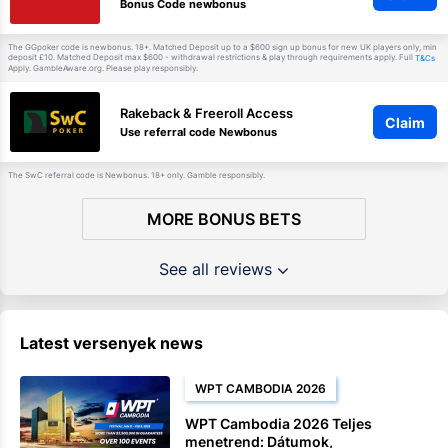
Bonus Code newbonus
The GGpoker code is newbonus. 18+. Matched Deposit up to a $600 sign up bonus for new UK players only, min
deposit £10. Matched Deposit max $600 - withdrawal restrictions & play through requirements apply. Full
T&Cs
Apply. GambleAware.org. Please play responsibly.
Rakeback & Freeroll Access
Claim
Use referral code Newbonus
The SwC referral code is Newbonus. 18+ only. Gamble responsibly.
MORE BONUS BETS
See all reviews
Latest versenyek news
WPT CAMBODIA 2026
WPT Cambodia 2026 Teljes
menetrend: Dátumok,