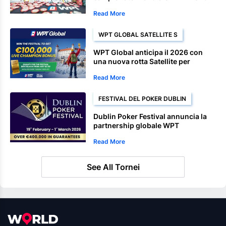
Championship. Dopo un finale
Read More
dominante
WPT GLOBAL SATELLITE S
WPT Global anticipa il 2026 con
una nuova rotta Satellite per
Bratislava
Read More
FESTIVAL DEL POKER DUBLIN
Dublin Poker Festival annuncia la
partnership globale WPT
Read More
See All Tornei