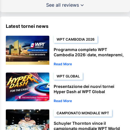
See all reviews
Latest tornei news
WPT CAMBODIA 2026
Programma completo WPT
Cambodia 2026: date, montepremi,
tornei Satellite ed eventi del
Read More
campionato
WPT GLOBAL
Presentazione dei nuovi tornei
Hyper Dash al WPT Global
Read More
CAMPIONATO MONDIALE WPT
Schuyler Thornton vince il
campionato mondiale WPT World