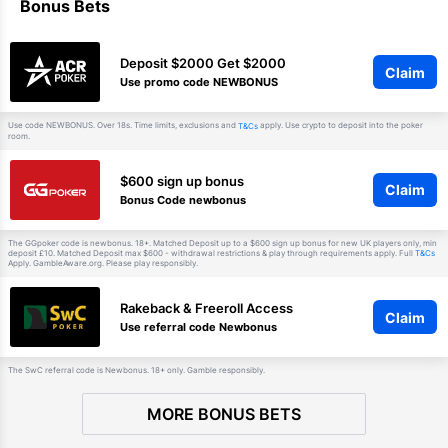
Bonus Bets
Deposit $2000 Get $2000
Claim
Use promo code NEWBONUS
Use code NEWBONUS. Over 18s. Time limits, exclusions and
apply. Use crypto to deposit into the poker
T&Cs
room.
$600 sign up bonus
Claim
Bonus Code newbonus
The GGpoker code is newbonus. 18+. Matched Deposit up to a $600 sign up bonus for new UK players only, min
deposit £10. Matched Deposit max $600 - withdrawal restrictions & play through requirements apply. Full
T&Cs
Apply. GambleAware.org. Please play responsibly.
Rakeback & Freeroll Access
Claim
Use referral code Newbonus
The SwC referral code is Newbonus. 18+ only. Gamble responsibly.
MORE BONUS BETS