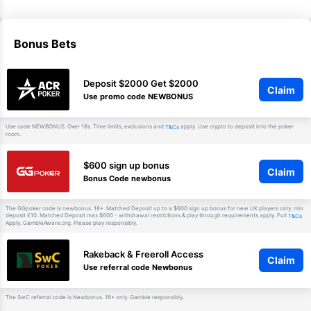
Bonus Bets
Deposit $2000 Get $2000
Claim
Use promo code NEWBONUS
Use code NEWBONUS. Over 18s. Time limits, exclusions and
apply. Use crypto to deposit into the poker
T&Cs
room.
$600 sign up bonus
Claim
Bonus Code newbonus
The GGpoker code is newbonus. 18+. Matched Deposit up to a $600 sign up bonus for new UK players only, min
deposit £10. Matched Deposit max $600 - withdrawal restrictions & play through requirements apply. Full
T&Cs
Apply. GambleAware.org. Please play responsibly.
Rakeback & Freeroll Access
Claim
Use referral code Newbonus
The SwC referral code is Newbonus. 18+ only. Gamble responsibly.