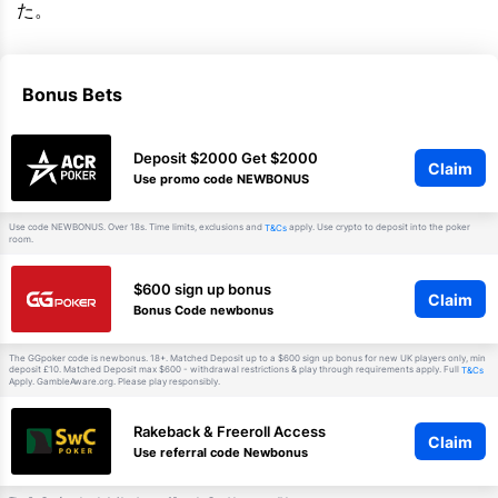
た。
Bonus Bets
Deposit $2000 Get $2000
Claim
Use promo code NEWBONUS
Use code NEWBONUS. Over 18s. Time limits, exclusions and
apply. Use crypto to deposit into the poker
T&Cs
room.
$600 sign up bonus
Claim
Bonus Code newbonus
The GGpoker code is newbonus. 18+. Matched Deposit up to a $600 sign up bonus for new UK players only, min
deposit £10. Matched Deposit max $600 - withdrawal restrictions & play through requirements apply. Full
T&Cs
Apply. GambleAware.org. Please play responsibly.
Rakeback & Freeroll Access
Claim
Use referral code Newbonus