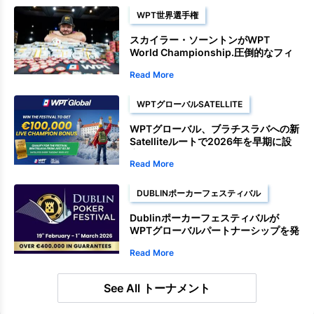
WPT世界選手権
スカイラー・ソーントンがWPT
World Championship.圧倒的なフィ
ニッシュで
Read More
WPTグローバルSATELLITE
WPTグローバル、ブラチスラバへの新
Satelliteルートで2026年を早期に設
定
Read More
DUBLINポーカーフェスティバル
Dublinポーカーフェスティバルが
WPTグローバルパートナーシップを発
表
Read More
See All トーナメント