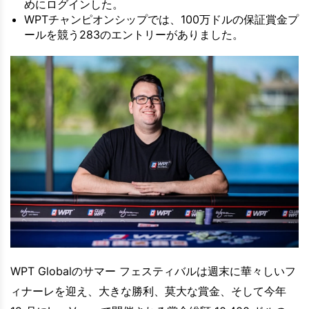
めにログインした。
WPTチャンピオンシップでは、100万ドルの保証賞金プ
ールを競う283のエントリーがありました。
WPT Globalのサマー フェスティバルは週末に華々しいフ
ィナーレを迎え、大きな勝利、莫大な賞金、そして今年