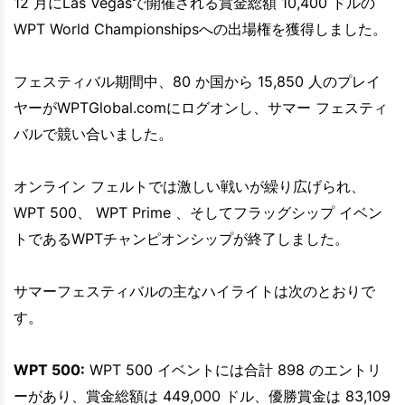
12 月にLas Vegasで開催される賞金総額 10,400 ドルの
WPT World Championshipsへの出場権を獲得しました。
フェスティバル期間中、80 か国から 15,850 人のプレイ
ヤーがWPTGlobal.comにログオンし、サマー フェスティ
バルで競い合いました。
オンライン フェルトでは激しい戦いが繰り広げられ、
WPT 500、 WPT Prime 、そしてフラッグシップ イベン
トであるWPTチャンピオンシップが終了しました。
サマーフェスティバルの主なハイライトは次のとおりで
す。
WPT 500:
WPT 500 イベントには合計 898 のエントリ
ーがあり、賞金総額は 449,000 ドル、優勝賞金は 83,109