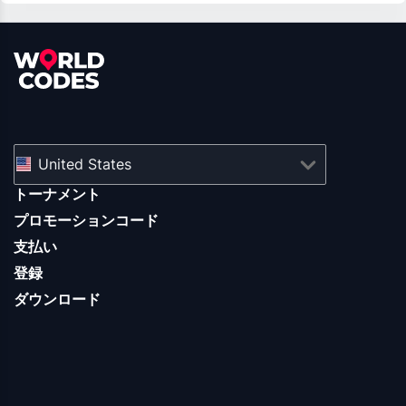
United States
トーナメント
プロモーションコード
支払い
登録
ダウンロード