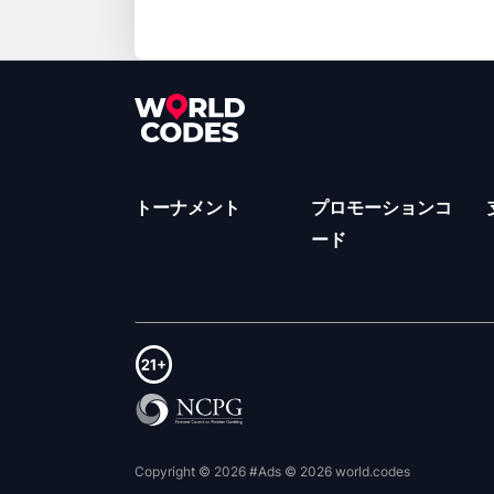
トーナメント
プロモーションコ
ード
Copyright © 2026 #Ads © 2026 world.codes