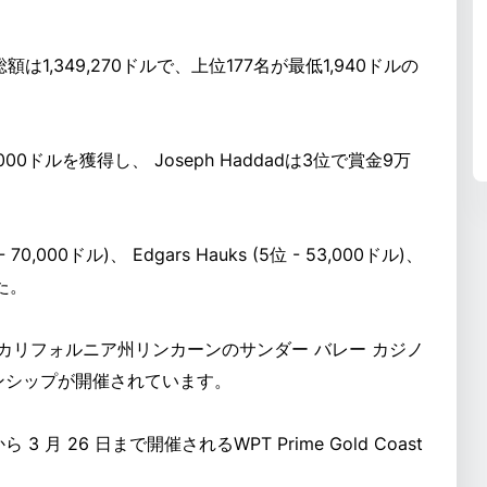
ip賞金総額は1,349,270ドルで、上位177名が最低1,940ドルの
万5000ドルを獲得し、 Joseph Haddadは3位で賞金9万
70,000ドル)、 Edgars Hauks (5位 - 53,000ドル)、
した。
は現在、カリフォルニア州リンカーンのサンダー バレー カジノ
オンシップが開催されています。
 3 月 26 日まで開催されるWPT Prime Gold Coast