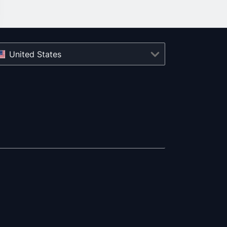
United States