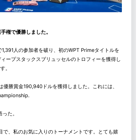
プロス選手権で優勝しました。
トで1,391人の参加者を破り、初のWPT Primeタイトルを
Tディープスタックスブリュッセルのトロフィーを獲得し
です。
彼は優勝賞金190,940ドルを獲得しました。これには、
pionship.
語った。
回目で、私のお気に入りのトーナメントです。とても嬉