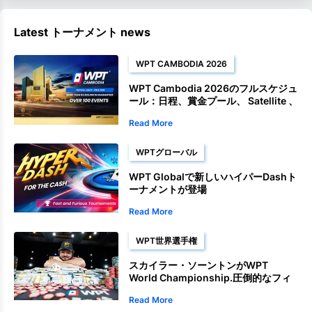
Latest トーナメント news
WPT CAMBODIA 2026
WPT Cambodia 2026のフルスケジュ
ール：日程、賞金プール、 Satellite 、
チャンピオンシップイベント
Read More
WPTグローバル
WPT Globalで新しいハイパーDashト
ーナメントが登場
Read More
WPT世界選手権
スカイラー・ソーントンがWPT
World Championship.圧倒的なフィ
ニッシュで
Read More