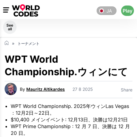
Play
JA
See
all
トーナメント
WPT World
Championship.ウィンにて
By
Mauritz Altikardes
27 8 2025
Share
WPT World Championship. 2025年ウィンLas Vegas
：12月2日～22日。
$10,400 メインイベント: 12月13日、決勝は12月21日
WPT Prime Championship : 12 月 7 日、決勝は 12 月
20 日。