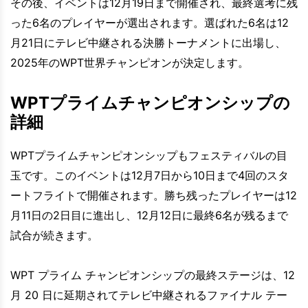
その後、イベントは12月19日まで開催され、最終選考に残
った6名のプレイヤーが選出されます。選ばれた6名は12
月21日にテレビ中継される決勝トーナメントに出場し、
2025年のWPT世界チャンピオンが決定します。
WPTプライムチャンピオンシップの
詳細
WPTプライムチャンピオンシップもフェスティバルの目
玉です。このイベントは12月7日から10日まで4回のスタ
ートフライトで開催されます。勝ち残ったプレイヤーは12
月11日の2日目に進出し、12月12日に最終6名が残るまで
試合が続きます。
WPT プライム チャンピオンシップの最終ステージは、12
月 20 日に延期されてテレビ中継されるファイナル テー