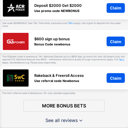
Deposit $2000 Get $2000
Claim
Use promo code NEWBONUS
Use code NEWBONUS. Over 18s. Time limits, exclusions and
apply. Use crypto to deposit into the poker
T&Cs
room.
$600 sign up bonus
Claim
Bonus Code newbonus
The GGpoker code is newbonus. 18+. Matched Deposit up to a $600 sign up bonus for new UK players only, min
deposit £10. Matched Deposit max $600 - withdrawal restrictions & play through requirements apply. Full
T&Cs
Apply. GambleAware.org. Please play responsibly.
Rakeback & Freeroll Access
Claim
Use referral code Newbonus
The SwC referral code is Newbonus. 18+ only. Gamble responsibly.
MORE BONUS BETS
See all reviews