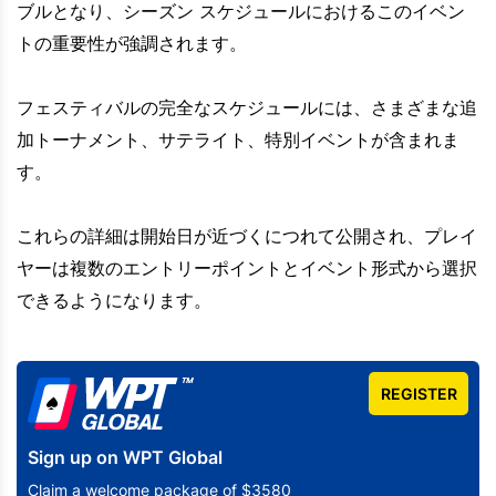
ブルとなり、シーズン スケジュールにおけるこのイベン
トの重要性が強調されます。
フェスティバルの完全なスケジュールには、さまざまな追
加トーナメント、サテライト、特別イベントが含まれま
す。
これらの詳細は開始日が近づくにつれて公開され、プレイ
ヤーは複数のエントリーポイントとイベント形式から選択
できるようになります。
REGISTER
Sign up on WPT Global
Claim a welcome package of $3580