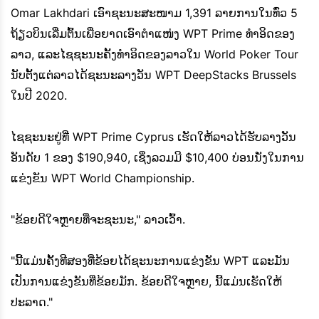
Omar Lakhdari ເອົາຊະນະສະໜາມ 1,391 ລາຍການໃນທົ່ວ 5
ຖ້ຽວບິນເລີ່ມຕົ້ນເພື່ອຍາດເອົາຕຳແໜ່ງ WPT Prime ທຳອິດຂອງ
ລາວ, ແລະໄຊຊະນະຄັ້ງທຳອິດຂອງລາວໃນ World Poker Tour
ນັບຕັ້ງແຕ່ລາວໄດ້ຊະນະລາງວັນ WPT DeepStacks Brussels
ໃນປີ 2020.
ໄຊຊະນະຢູ່ທີ່ WPT Prime Cyprus ເຮັດໃຫ້ລາວໄດ້ຮັບລາງວັນ
ອັນດັບ 1 ຂອງ $190,940, ເຊິ່ງລວມມີ $10,400 ບ່ອນນັ່ງໃນການ
ແຂ່ງຂັນ WPT World Championship.
"ຂ້ອຍດີໃຈຫຼາຍທີ່ຈະຊະນະ," ລາວເວົ້າ.
"ນີ້ແມ່ນຄັ້ງທີສອງທີ່ຂ້ອຍໄດ້ຊະນະການແຂ່ງຂັນ WPT ແລະມັນ
ເປັນການແຂ່ງຂັນທີ່ຂ້ອຍມັກ. ຂ້ອຍດີໃຈຫຼາຍ, ນີ້ແມ່ນເຮັດໃຫ້
ປະລາດ."