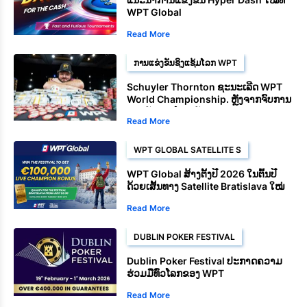
WPT Global
Read More
ການແຂ່ງຂັນຊິງແຊ້ມໂລກ WPT
Schuyler Thornton ຊະນະເລີດ WPT
World Championship. ຫຼັງຈາກຈົບການ
ແຂ່ງຂັນຢ່າງໂດດເດັ່ນ
Read More
WPT GLOBAL SATELLITE S
WPT Global ສ້າງຕັ້ງປີ 2026 ໃນຕົ້ນປີ
ດ້ວຍເສັ້ນທາງ Satellite Bratislava ໃໝ່
Read More
DUBLIN POKER FESTIVAL
Dublin Poker Festival ປະກາດຄວາມ
ຮ່ວມມືທົ່ວໂລກຂອງ WPT
Read More