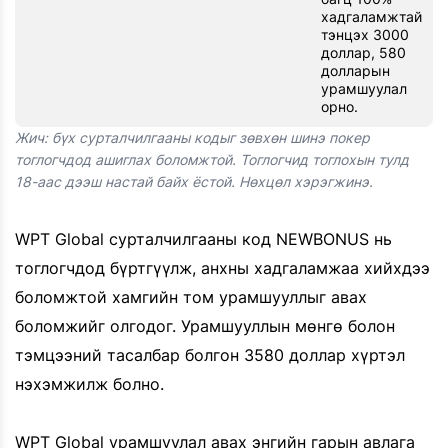
хадгаламжтай
тэнцэх 3000
доллар, 580
долларын
урамшуулал
орно.
Жич: бүх сурталчилгааны кодыг зөвхөн шинэ покер
тоглогчдод ашиглах боломжтой. Тоглогчид тоглохын тулд
18-аас дээш настай байх ёстой. Нөхцөл хэрэгжинэ.
WPT Global сурталчилгааны код NEWBONUS нь
тоглогчдод бүртгүүлж, анхны хадгаламжаа хийхдээ
боломжтой хамгийн том урамшууллыг авах
боломжийг олгодог. Урамшууллын мөнгө болон
тэмцээний тасалбар болгон 3580 доллар хүртэл
нэхэмжилж болно.
WPT Global урамшуулал авах энгийн гарын авлага