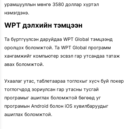
урамшууллын мөнгө 3580 доллар хүртэл
нэмэгдэнэ.
WPT дэлхийн тэмцээн
Та бүртгүүлсэн даруйдаа WPT Global тэмцээнд
оролцох боломжтой. Та WPT Global программ
хангамжийг компьютер эсвэл гар утсандаа татаж
авах боломжтой.
Ухаалаг утас, таблетаараа тоглохыг хүсч буй покер
тоглогчдод зориулсан гар утасны тусгай
програмыг ашиглах боломжтой бөгөөд уг
програмын Android болон iOS хувилбаруудыг
ашиглах боломжтой.