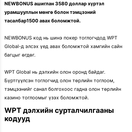
NEWBONUS ашиглан 3580 доллар хүртэл
урамшууллын мөнгө болон тэмцээний
тасалбар1500 авах боломжтой.
NEWBONUS код нь шинэ покер тоглогчдод WPT
Global-д элсэх үед авах боломжтой хамгийн сайн
багцыг өгдөг.
WPT Global нь дэлхийн олон оронд байдаг.
Бүртгүүлсэн тоглогчид олон төрлийн тоглоом,
тэмцээнийг санал болгохоос гадна олон төрлийн
казино тоглоомыг үзэх боломжтой.
WPT дэлхийн сурталчилгааны
кодууд