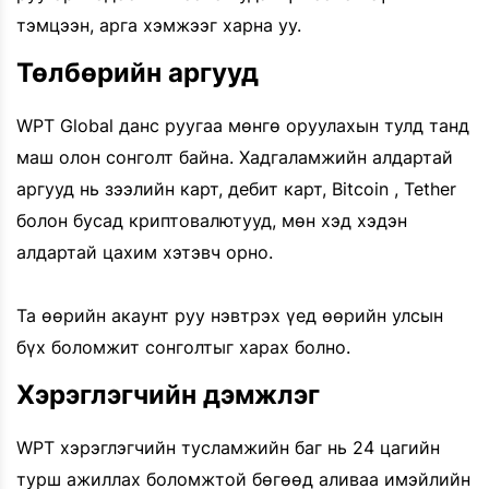
тэмцээн, арга хэмжээг харна уу.
Төлбөрийн аргууд
WPT Global данс руугаа мөнгө оруулахын тулд танд
маш олон сонголт байна. Хадгаламжийн алдартай
аргууд нь зээлийн карт, дебит карт, Bitcoin , Tether
болон бусад криптовалютууд, мөн хэд хэдэн
алдартай цахим хэтэвч орно.
Та өөрийн акаунт руу нэвтрэх үед өөрийн улсын
бүх боломжит сонголтыг харах болно.
Хэрэглэгчийн дэмжлэг
WPT хэрэглэгчийн тусламжийн баг нь 24 цагийн
турш ажиллах боломжтой бөгөөд аливаа имэйлийн