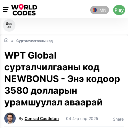
Play
MN
See
all
Сурталчилгааны код
WPT Global
сурталчилгааны код
NEWBONUS - Энэ кодоор
3580 долларын
урамшуулал аваарай
By
Conrad Castleton
04 4-р сар 2025
Share