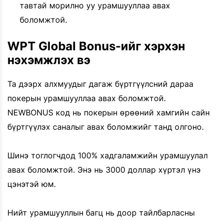
тавтай морилно уу урамшууллаа авах
боломжтой.
WPT Global Bonus-ийг хэрхэн
нэхэмжлэх вэ
Та дээрх алхмуудыг дагаж бүртгүүлсний дараа
покерын урамшууллаа авах боломжтой.
NEWBONUS код нь покерын өрөөний хамгийн сайн
бүртгүүлэх саналыг авах боломжийг танд олгоно.
Шинэ тоглогчдод 100% хадгаламжийн урамшуулал
авах боломжтой. Энэ нь 3000 доллар хүртэл үнэ
цэнэтэй юм.
Нийт урамшууллын багц нь доор тайлбарласны