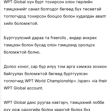
WPT Global хүн бүрт тохирсон олон төрлийн
тэмцээнийг санал болгодог бөгөөд бүх төсөвтэй
тоглогчдод тохирсон бооцоо болон худалдан авалт
хийх боломжтой.
Бүртгүүлсний дараа та freerolls , өндөр өнхрөх
тэмцээн болон бусад олон тэмцээнд оролцох
боломжтой болно.
Долоо хоног, сар бүр илүү том арга хэмжээ зохион
байгуулах боломжтой бөгөөд бүртгүүлсэн
тоглогчид WPT World Championship< /span> via their
WPT Global account.
WPT Global данс руугаа нэвтэрч, тэмцээний лобби
руу орж одоогийн болон удахгүй болох бүх