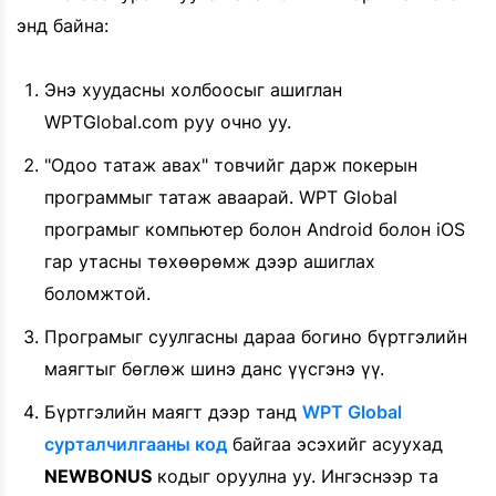
энд байна:
Энэ хуудасны холбоосыг ашиглан
WPTGlobal.com руу очно уу.
"Одоо татаж авах" товчийг дарж покерын
программыг татаж аваарай. WPT Global
програмыг компьютер болон Android болон iOS
гар утасны төхөөрөмж дээр ашиглах
боломжтой.
Програмыг суулгасны дараа богино бүртгэлийн
маягтыг бөглөж шинэ данс үүсгэнэ үү.
Бүртгэлийн маягт дээр танд
WPT Global
сурталчилгааны код
байгаа эсэхийг асуухад
NEWBONUS
кодыг оруулна уу. Ингэснээр та