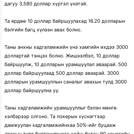
дагуу 3,580 доллар хүртэл үнэтэй.
Та ердөө 10 доллар байршуулахад 16.20 долларын
бэлгийн багц хүлээн авах болно.
Таны анхны хадгаламжийн үнэ хамгийн ихдээ 3000
доллартай тэнцэх болно. Жишээлбэл, 10 доллар
байршуулж, 10 долларын урамшуулал аваарай. 500
доллар байршуулаад 500 доллар аваарай. 3000
долларын урамшууллын саналыг авахын тулд 3000
доллар байршуулна уу.
Таны хадгаламжийн урамшууллыг бэлэн мөнгө
хэлбэрээр олгоно. Та покерын хүснэгтээр
дамжуулан хадгаламжийнхаа 50%-ийг буцааж
авахын тулд бүртгүүлснээс хойш бүтэн 90 хоногийн