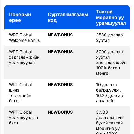
Тавтай
Покерын
Сурталчилгааны
морилно уу
өрөө
код
урамшуулал
WPT Global
NEWBONUS
3580 доллар
Welcome Bonus
хүртэл
WPT Global
NEWBONUS
3000 доллар
хадгаламжийн
хүртэл
урамшуулал
хадгаламжийн
100% бэлэн
мөнгө
WPT Global
NEWBONUS
10 доллар
шинэ
байршуулж,
тоглогчийн
16.20 доллар
бэлэг
аваарай
WPT Global
NEWBONUS
3,580
урамшууллын
долларын үнэ
багц
бүхий тавтай
морилно уу
багц 100%