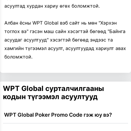
асуултад хурдан хариу өгөх боломжтой.
Албан ёсны WPT Global вэб сайт нь мөн "Хэрхэн
тоглох вэ" гэсэн маш сайн хэсэгтэй бөгөөд "Байнга
асуудаг асуултууд" хэсэгтэй бөгөөд эндээс та
хамгийн түгээмэл асуулт, асуултуудад хариулт авах
боломжтой.
WPT Global сурталчилгааны
кодын түгээмэл асуултууд
 WPT Global Poker Promo Code гэж юу вэ?