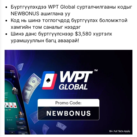
Бүртгүүлэхдээ WPT Global сурталчилгааны кодыг
NEWBONUS ашиглана уу
Код нь шинэ тоглогчдод бүртгүүлэх боломжтой
хамгийн том саналыг нээдэг
Шинэ данс бүртгүүлснээр $3,580 хүртэлх
урамшууллын багц аваарай!