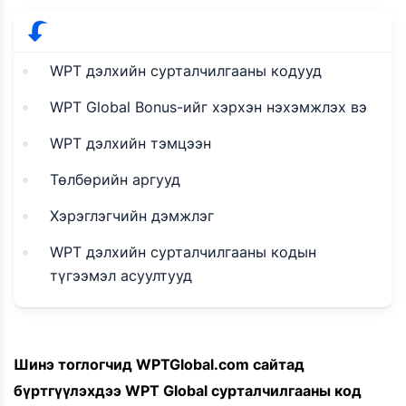
WPT дэлхийн сурталчилгааны кодууд
WPT Global Bonus-ийг хэрхэн нэхэмжлэх вэ
WPT дэлхийн тэмцээн
Төлбөрийн аргууд
Хэрэглэгчийн дэмжлэг
WPT дэлхийн сурталчилгааны кодын
түгээмэл асуултууд
Шинэ тоглогчид WPTGlobal.com сайтад
бүртгүүлэхдээ WPT Global сурталчилгааны код