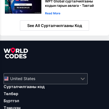
WPT Global сурталчилгааны
кодын гарын авлага - Тавтай
морилно уу урамшуулал болон
Read More
NEWBONUS кодын бүрэн гарын
авлага
See All Сурталчилгааны Код
United States
Сурталчилгааны код
Төлбөр
Бүртгэл
Тэмцээн