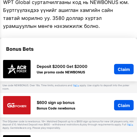
WPT Global сурталчилгааны код нь NEWBONUS юм.
Бүртгүүлэхдээ үүнийг ашиглан хамгийн сайн
тавтай морилно уу. 3580 доллар хүртэл
урамшууллын мөнгө нэхэмжилж болно.
Bonus Bets
Deposit $2000 Get $2000
Claim
Use promo code NEWBONUS
Use code NEWBONUS. Over 18s. Time limits, exclusions and
apply. Use crypto to deposit into the poker
T&Cs
room.
$600 sign up bonus
Claim
Bonus Code newbonus
The GGpoker code is newbonus. 18+. Matched Deposit up to a $600 sign up bonus for new UK players only, min
deposit £10. Matched Deposit max $600 - withdrawal restrictions & play through requirements apply. Full
T&Cs
Apply. GambleAware.org. Please play responsibly.