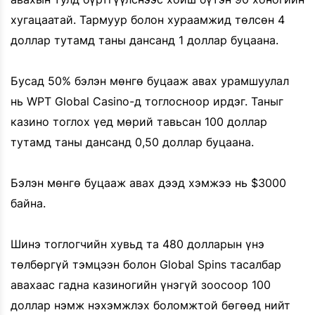
хугацаатай. Тармуур болон хураамжид төлсөн 4
доллар тутамд таны дансанд 1 доллар буцаана.
Бусад 50% бэлэн мөнгө буцааж авах урамшуулал
нь WPT Global Casino-д тоглосноор ирдэг. Таныг
казино тоглох үед мөрий тавьсан 100 доллар
тутамд таны дансанд 0,50 доллар буцаана.
Бэлэн мөнгө буцааж авах дээд хэмжээ нь $3000
байна.
Шинэ тоглогчийн хувьд та 480 долларын үнэ
төлбөргүй тэмцээн болон Global Spins тасалбар
авахаас гадна казиногийн үнэгүй зоосоор 100
доллар нэмж нэхэмжлэх боломжтой бөгөөд нийт