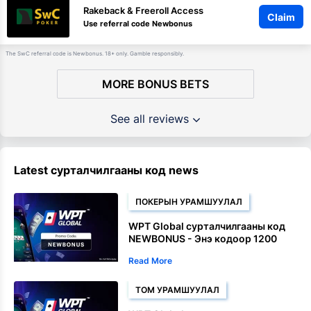
Rakeback & Freeroll Access
Claim
Use referral code Newbonus
The SwC referral code is Newbonus. 18+ only. Gamble responsibly.
MORE BONUS BETS
See all reviews
Latest сурталчилгааны код news
ПОКЕРЫН УРАМШУУЛАЛ
WPT Global сурталчилгааны код
NEWBONUS - Энэ кодоор 1200
долларын урамшуулал аваарай
Read More
ТОМ УРАМШУУЛАЛ