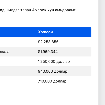
хад шилдэг таван Америк хүн амьдралыг
Хожсон
$2,258,856
рвала
$1,969,344
1,250,000 доллар
940,000 доллар
710,000 доллар