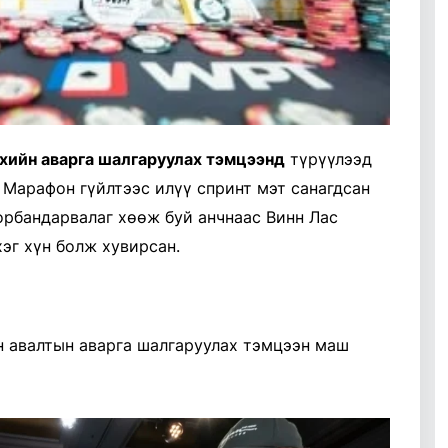
хийн аварга шалгаруулах тэмцээнд
түрүүлээд
 Марафон гүйлтээс илүү спринт мэт санагдсан
орбандарвалаг хөөж буй анчнаас Винн Лас
хэг хүн болж хувирсан.
н авалтын аварга шалгаруулах тэмцээн маш