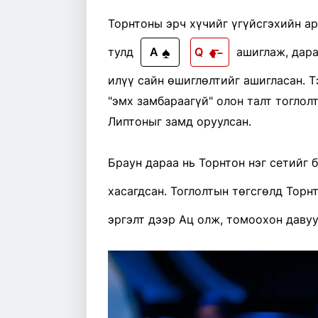
Торнтоны эрч хүчийг үгүйсгэхийн а
♠
♦-г
тулд
А
Q
ашиглаж, дара
илүү сайн өшиглөлтийг ашигласан. 
"эмх замбараагүй" олон талт тоглол
Липтоныг замд оруулсан.
Браун дараа нь Торнтон нэг сетийг 
хасагдсан. Тоглолтын төгсгөлд Тор
эргэлт дээр Ац олж, томоохон давуу