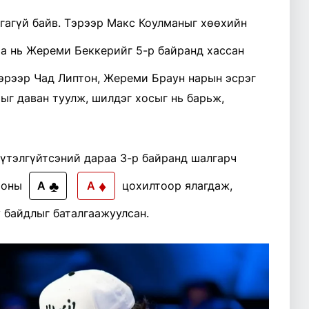
ргагүй байв. Тэрээр Макс Коулманыг хөөхийн
а нь Жереми Беккерийг 5-р байранд хассан
Тэрээр Чад Липтон, Жереми Браун нарын эсрэг
тыг даван туулж, шилдэг хосыг нь барьж,
бүтэлгүйтсэний дараа 3-р байранд шалгарч
♣
♦
нтоны
А
А
цохилтоор ялагдаж,
 байдлыг баталгаажуулсан.