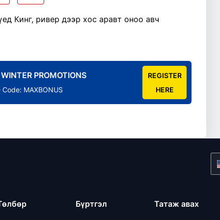
ед Кинг, ривер дээр хос аравт оноо авч
 WINTER PROMOTIONS
REGISTER
e Code: MAXBONUS
HERE
Төлбөр
Бүртгэл
Татаж авах