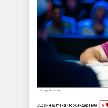
Шуйлер Торнтон
Эцсийн шатанд Порбандарвала
6