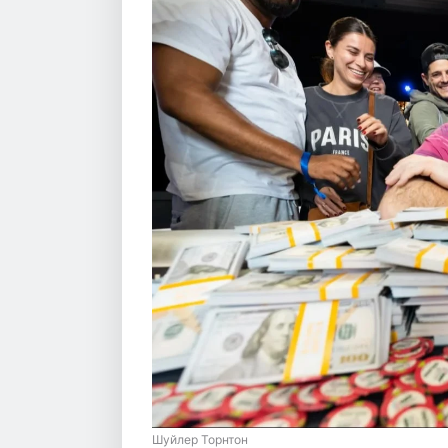
Шуйлер Торнтон