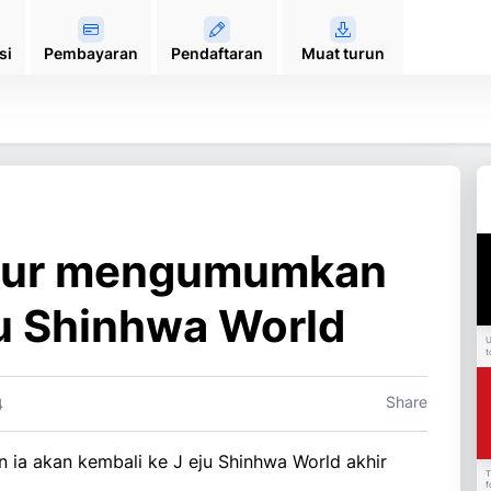
si
Pembayaran
Pendaftaran
Muat turun
Tour mengumumkan
ju Shinhwa World
U
t
Share
4
 ia akan kembali ke J eju Shinhwa World akhir
T
f