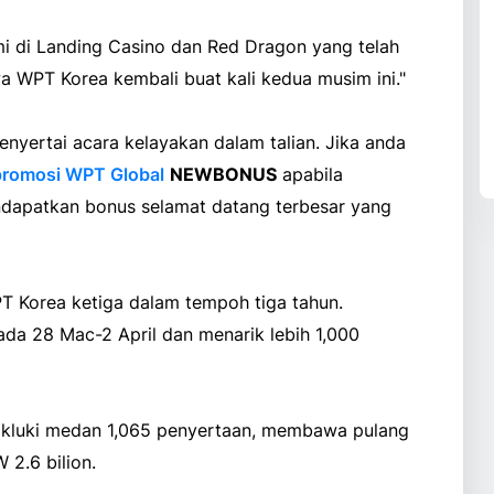
mi di Landing Casino dan Red Dragon yang telah
WPT Korea kembali buat kali kedua musim ini."
yertai acara kelayakan dalam talian. Jika anda
promosi WPT Global
NEWBONUS
apabila
endapatkan bonus selamat datang terbesar yang
Korea ketiga dalam tempoh tiga tahun.
ada 28 Mac-2 April dan menarik lebih 1,000
kluki medan 1,065 penyertaan, membawa pulang
 2.6 bilion.