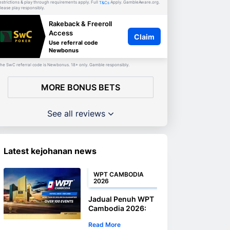
estrictions & play through requirements apply. Full
Apply. GambleAware.org.
T&Cs
lease play responsibly.
Rakeback & Freeroll
Access
Claim
Use referral code
Newbonus
he SwC referral code is Newbonus. 18+ only. Gamble responsibly.
MORE BONUS BETS
See all reviews
Latest kejohanan news
WPT CAMBODIA
2026
Jadual Penuh WPT
Cambodia 2026:
Tarikh, Kumpulan
Read More
Hadiah, Satellite