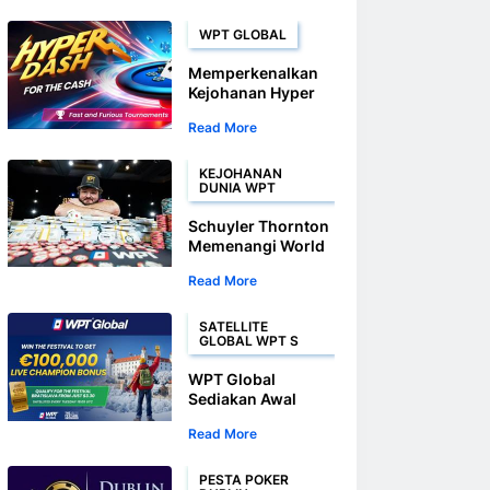
dan Acara
Kejohanan
WPT GLOBAL
Memperkenalkan
Kejohanan Hyper
Dash Baharu di
Read More
WPT Global
KEJOHANAN
DUNIA WPT
Schuyler Thornton
Memenangi World
Championship.
Read More
WPT . Selepas
Penamat Dominan
SATELLITE
GLOBAL WPT S
WPT Global
Sediakan Awal
2026 Dengan
Read More
Laluan Satellite
Bratislava Baharu
PESTA POKER