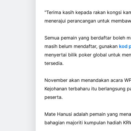
"Terima kasih kepada rakan kongsi ka
menerajui perancangan untuk membawa 
Semua pemain yang berdaftar boleh men
masih belum mendaftar, gunakan
kod 
menyertai bilik poker global untuk m
tersedia.
November akan menandakan acara WPT 
Kejohanan terbaharu itu berlangsung p
peserta.
Mate Hanusi adalah pemain yang mena
bahagian majoriti kumpulan hadiah KRW