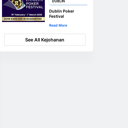
DUBLIN
Dublin Poker
Festival
Mengumumkan
Read More
Perkongsian
Global WPT
See All Kejohanan