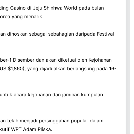
ding Casino di Jeju Shinhwa World pada bulan
orea yang menarik.
an dihoskan sebagai sebahagian daripada Festival
mber-1 Disember dan akan diketuai oleh Kejohanan
US $1,860), yang dijadualkan berlangsung pada 16-
untuk acara kejohanan dan jaminan kumpulan
i dan telah menjadi persinggahan popular dalam
kutif WPT Adam Pliska.