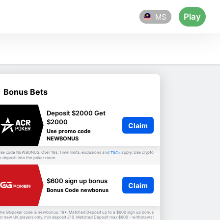
Play
MS
Bonus Bets
Deposit $2000 Get
$2000
Claim
Use promo code
NEWBONUS
se code NEWBONUS. Over 18s. Time limits, exclusions and
apply. Use crypto
T&Cs
o deposit into the poker room.
$600 sign up bonus
Claim
Bonus Code newbonus
he GGpoker code is newbonus. 18+. Matched Deposit up to a $600 sign up bonus
or new UK players only, min deposit £10. Matched Deposit max $600 - withdrawal