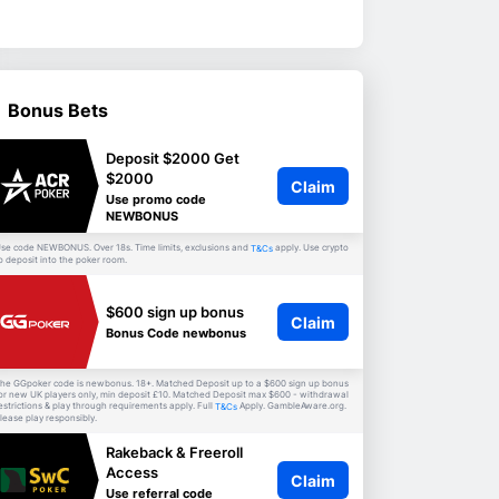
Bonus Bets
Deposit $2000 Get
$2000
Claim
Use promo code
NEWBONUS
se code NEWBONUS. Over 18s. Time limits, exclusions and
apply. Use crypto
T&Cs
o deposit into the poker room.
$600 sign up bonus
Claim
Bonus Code newbonus
he GGpoker code is newbonus. 18+. Matched Deposit up to a $600 sign up bonus
or new UK players only, min deposit £10. Matched Deposit max $600 - withdrawal
estrictions & play through requirements apply. Full
Apply. GambleAware.org.
T&Cs
lease play responsibly.
Rakeback & Freeroll
Access
Claim
Use referral code