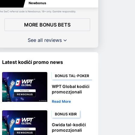
Newbonus
he SwC referral code is Newbonus. 18+ only. Gamble responsibly.
MORE BONUS BETS
See all reviews
Latest kodiċi promo news
BONUS TAL-POKER
WPT Global kodiċi
promozzjonali
NEWBONUS - Ikseb
Read More
sa $1200 bonus
b'dan il-kodiċi
BONUS KBIR
Gwida tal-kodiċi
promozzjonali