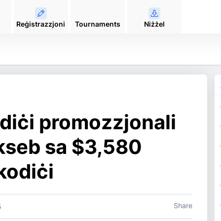
Reġistrazzjoni
Tournaments
Niżżel
diċi promozzjonali
seb sa $3,580
kodiċi
Share
5