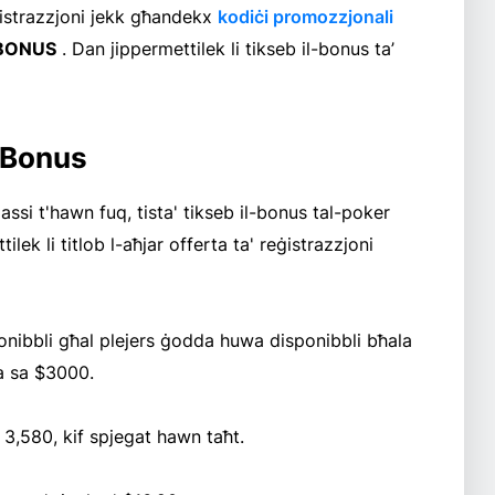
ġistrazzjoni jekk għandekx
kodiċi promozzjonali
BONUS
. Dan jippermettilek li tikseb il-bonus ta’
l Bonus
passi t'hawn fuq, tista' tikseb il-bonus tal-poker
ek li titlob l-aħjar offerta ta' reġistrazzjoni
nibbli għal plejers ġodda huwa disponibbli bħala
wa sa $3000.
 3,580, kif spjegat hawn taħt.