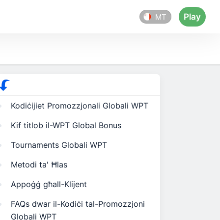
Play
MT
Kodiċijiet Promozzjonali Globali WPT
Kif titlob il-WPT Global Bonus
Tournaments Globali WPT
Metodi ta' Ħlas
Appoġġ għall-Klijent
FAQs dwar il-Kodiċi tal-Promozzjoni
Globali WPT