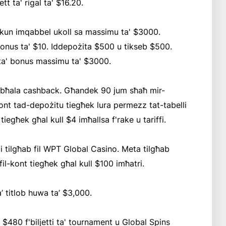
t ta' rigal ta' $16.20.
 jkun imqabbel ukoll sa massimu ta' $3000.
bonus ta' $10. Iddepożita $500 u tikseb $500.
 ta' bonus massimu ta' $3000.
a bħala cashback. Għandek 90 jum sħaħ mir-
ont tad-depożitu tiegħek lura permezz tat-tabelli
 tiegħek għal kull $4 imħallsa f'rake u tariffi.
li tilgħab fil WPT Global Casino. Meta tilgħab
fil-kont tiegħek għal kull $100 imħatri.
 titlob huwa ta’ $3,000.
a $480 f'biljetti ta' tournament u Global Spins