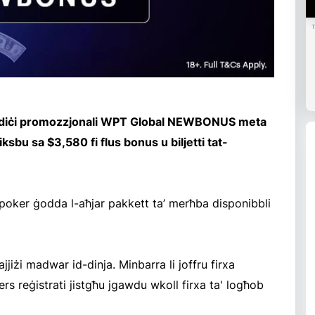
T
-kodiċi promozzjonali WPT Global NEWBONUS meta
sbu sa $3,580 fi flus bonus u biljetti tat-
poker ġodda l-aħjar pakkett ta’ merħba disponibbli
jiżi madwar id-dinja. Minbarra li joffru firxa
rs reġistrati jistgħu jgawdu wkoll firxa ta' logħob