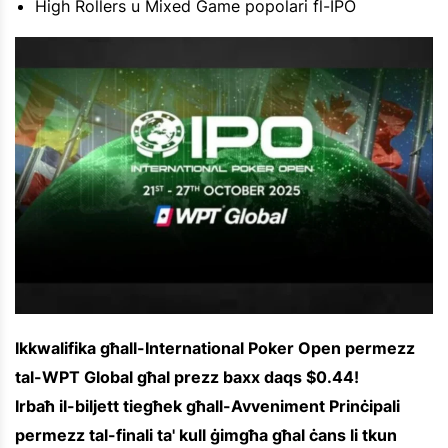
High Rollers u Mixed Game popolari fl-IPO
Ikkwalifika għall-International Poker Open permezz
tal-WPT Global għal prezz baxx daqs $0.44!
Irbaħ il-biljett tiegħek għall-Avveniment Prinċipali
permezz tal-finali ta' kull ġimgħa għal ċans li tkun