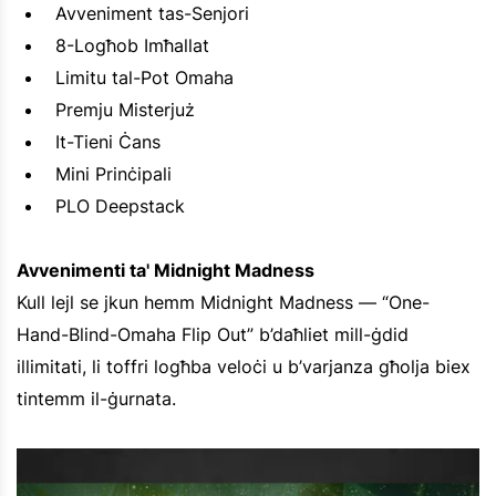
Avveniment tas-Senjori
8-Logħob Imħallat
Limitu tal-Pot Omaha
Premju Misterjuż
It-Tieni Ċans
Mini Prinċipali
PLO Deepstack
Avvenimenti ta' Midnight Madness
Kull lejl se jkun hemm Midnight Madness — “One-
Hand-Blind-Omaha Flip Out” b’daħliet mill-ġdid
illimitati, li toffri logħba veloċi u b’varjanza għolja biex
tintemm il-ġurnata.