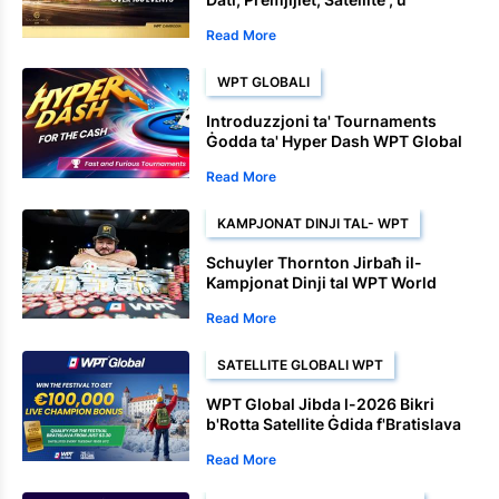
Avvenimenti tal-Kampjonat
Read More
WPT GLOBALI
Introduzzjoni ta' Tournaments
Ġodda ta' Hyper Dash WPT Global
Read More
KAMPJONAT DINJI TAL- WPT
Schuyler Thornton Jirbaħ il-
Kampjonat Dinji tal WPT World
Championship. Wara Finitura
Read More
Dominanti
SATELLITE GLOBALI WPT
WPT Global Jibda l-2026 Bikri
b'Rotta Satellite Ġdida f'Bratislava
Read More