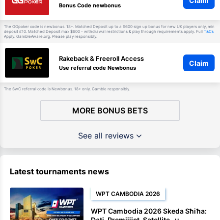
Claim
Bonus Code newbonus
The GGpoker code is newbonus. 18+. Matched Deposit up to a $600 sign up bonus for new UK players only, min
deposit £10. Matched Deposit max $600 - withdrawal restrictions & play through requirements apply. Full
T&Cs
Apply. GambleAware.org. Please play responsibly.
Rakeback & Freeroll Access
Claim
Use referral code Newbonus
The SwC referral code is Newbonus. 18+ only. Gamble responsibly.
MORE BONUS BETS
See all reviews
Latest tournaments news
WPT CAMBODIA 2026
WPT Cambodia 2026 Skeda Sħiħa:
Dati, Premjijiet, Satellite , u