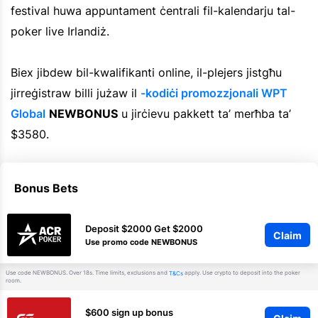
festival huwa appuntament ċentrali fil-kalendarju tal-
poker live Irlandiż.
Biex jibdew bil-kwalifikanti online, il-plejers jistgħu
jirreġistraw billi jużaw il
-kodiċi promozzjonali WPT
Global
NEWBONUS
u jirċievu pakkett ta’ merħba ta’
$3580.
Bonus Bets
Deposit $2000 Get $2000
Claim
Use promo code NEWBONUS
Use code NEWBONUS. Over 18s. Time limits, exclusions and
apply. Use crypto to deposit into the poker
T&Cs
room.
$600 sign up bonus