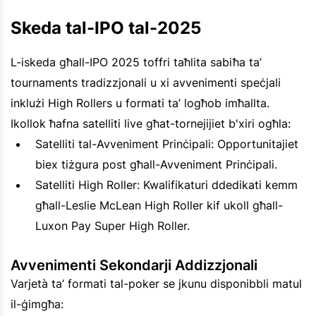
Skeda tal-IPO tal-2025
L-iskeda għall-IPO 2025 toffri taħlita sabiħa ta’
tournaments tradizzjonali u xi avvenimenti speċjali
inklużi High Rollers u formati ta’ logħob imħallta.
Ikollok ħafna satelliti live għat-tornejijiet b'xiri ogħla:
Satelliti tal-Avveniment Prinċipali: Opportunitajiet
biex tiżgura post għall-Avveniment Prinċipali.
Satelliti High Roller: Kwalifikaturi ddedikati kemm
għall-Leslie McLean High Roller kif ukoll għall-
Luxon Pay Super High Roller.
Avvenimenti Sekondarji Addizzjonali
Varjetà ta’ formati tal-poker se jkunu disponibbli matul
il-ġimgħa: