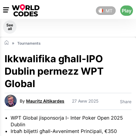
Play
MT
See
all
Tournaments
Ikkwalifika għall-IPO
Dublin permezz WPT
Global
By
Mauritz Altikardes
27 Aww 2025
Share
WPT Global jisponsorja l- Inter Poker Open 2025
Dublin
Irbaħ biljetti għall-Avveniment Prinċipali, €350