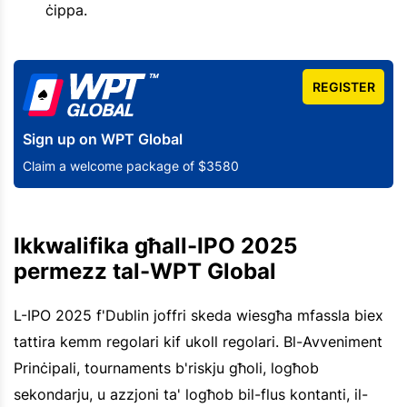
ċippa.
REGISTER
Sign up on WPT Global
Claim a welcome package of $3580
Ikkwalifika għall-IPO 2025
permezz tal-WPT Global
L-IPO 2025 f'Dublin joffri skeda wiesgħa mfassla biex
tattira kemm regolari kif ukoll regolari. Bl-Avveniment
Prinċipali, tournaments b'riskju għoli, logħob
sekondarju, u azzjoni ta' logħob bil-flus kontanti, il-