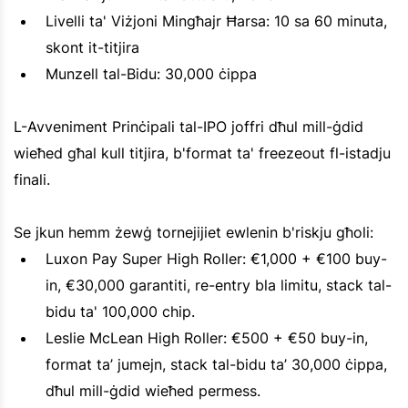
Livelli ta' Viżjoni Mingħajr Ħarsa: 10 sa 60 minuta,
skont it-titjira
Munzell tal-Bidu: 30,000 ċippa
L-Avveniment Prinċipali tal-IPO joffri dħul mill-ġdid
wieħed għal kull titjira, b'format ta' freezeout fl-istadju
finali.
Se jkun hemm żewġ tornejijiet ewlenin b'riskju għoli:
Luxon Pay Super High Roller: €1,000 + €100 buy-
in, €30,000 garantiti, re-entry bla limitu, stack tal-
bidu ta' 100,000 chip.
Leslie McLean High Roller: €500 + €50 buy-in,
format ta’ jumejn, stack tal-bidu ta’ 30,000 ċippa,
dħul mill-ġdid wieħed permess.