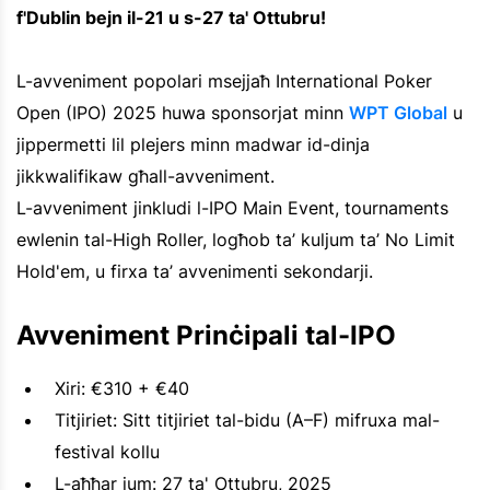
f'Dublin bejn il-21 u s-27 ta' Ottubru!
L-avveniment popolari msejjaħ International Poker
Open (IPO) 2025 huwa sponsorjat minn
WPT Global
u
jippermetti lil plejers minn madwar id-dinja
jikkwalifikaw għall-avveniment.
L-avveniment jinkludi l-IPO Main Event, tournaments
ewlenin tal-High Roller, logħob ta’ kuljum ta’ No Limit
Hold'em, u firxa ta’ avvenimenti sekondarji.
Avveniment Prinċipali tal-IPO
Xiri: €310 + €40
Titjiriet: Sitt titjiriet tal-bidu (A–F) mifruxa mal-
festival kollu
L-aħħar jum: 27 ta' Ottubru, 2025