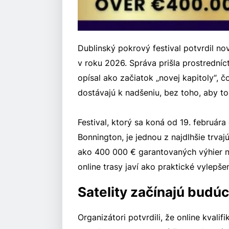
Dublinský pokrový festival potvrdil n
v roku 2026. Správa prišla prostrední
opísal ako začiatok „novej kapitoly“, č
dostávajú k nadšeniu, bez toho, aby to
Festival, ktorý sa koná od 19. február
Bonnington, je jednou z najdlhšie trvaj
ako 400 000 € garantovaných výhier n
online trasy javí ako praktické vylepšen
Satelity začínajú budú
Organizátori potvrdili, že online kvali