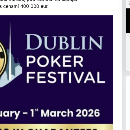
r
P
 s cenami 400 000 eur.
T