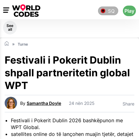
Play
SQ
See
all
Turne
Festivali i Pokerit Dublin
shpall partneritetin global
WPT
By
Samantha Doyle
24 nën 2025
Share
Festivali i Pokerit Dublin 2026 bashkëpunon me
WPT Global.
satellites online do të lançohen muajin tjetër, detajet