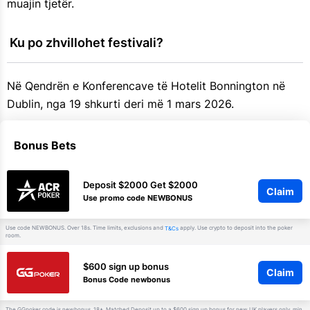
muajin tjetër.
 Ku po zhvillohet festivali?
Në Qendrën e Konferencave të Hotelit Bonnington në
Dublin, nga 19 shkurti deri më 1 mars 2026.
Bonus Bets
Deposit $2000 Get $2000
Claim
Use promo code NEWBONUS
Use code NEWBONUS. Over 18s. Time limits, exclusions and
apply. Use crypto to deposit into the poker
T&Cs
room.
$600 sign up bonus
Claim
Bonus Code newbonus
The GGpoker code is newbonus. 18+. Matched Deposit up to a $600 sign up bonus for new UK players only, min