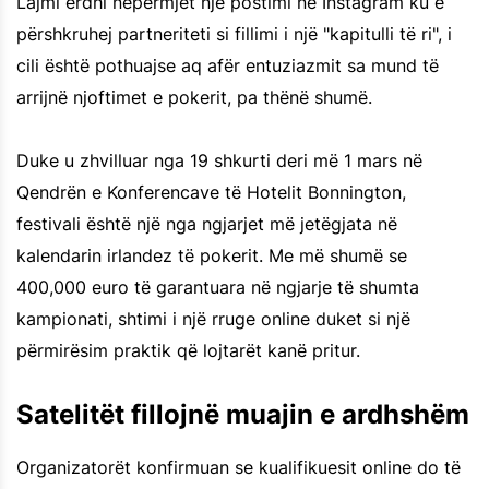
Lajmi erdhi nëpërmjet një postimi në Instagram ku e
përshkruhej partneriteti si fillimi i një "kapitulli të ri", i
cili është pothuajse aq afër entuziazmit sa mund të
arrijnë njoftimet e pokerit, pa thënë shumë.
Duke u zhvilluar nga 19 shkurti deri më 1 mars në
Qendrën e Konferencave të Hotelit Bonnington,
festivali është një nga ngjarjet më jetëgjata në
kalendarin irlandez të pokerit. Me më shumë se
400,000 euro të garantuara në ngjarje të shumta
kampionati, shtimi i një rruge online duket si një
përmirësim praktik që lojtarët kanë pritur.
Satelitët fillojnë muajin e ardhshëm
Organizatorët konfirmuan se kualifikuesit online do të