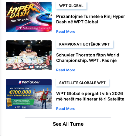
WPT GLOBAL
Prezantojmë Turnetë e Rinj Hyper
Dash në WPT Global
Read More
KAMPIONATI BOTËROR WPT
Schuyler Thornton fiton World
Championship. WPT . Pas një
përfundimi dominues
Read More
SATELLITE GLOBALË WPT
WPT Global e përgatit vitin 2026
më herët me itinerar të ri Satellite
në Bratislavë
Read More
See All Turne