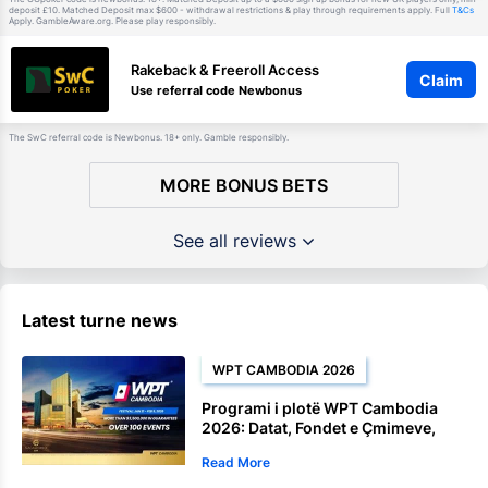
deposit £10. Matched Deposit max $600 - withdrawal restrictions & play through requirements apply. Full
T&Cs
Apply. GambleAware.org. Please play responsibly.
Rakeback & Freeroll Access
Claim
Use referral code Newbonus
The SwC referral code is Newbonus. 18+ only. Gamble responsibly.
MORE BONUS BETS
See all reviews
Latest turne news
WPT CAMBODIA 2026
Programi i plotë WPT Cambodia
2026: Datat, Fondet e Çmimeve,
Satellite dhe Ngjarjet e Kampionatit
Read More