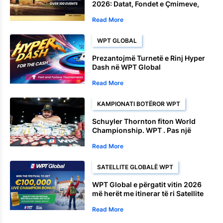
2026: Datat, Fondet e Çmimeve,
Satellite dhe Ngjarjet e Kampionatit
Read More
WPT GLOBAL
Prezantojmë Turnetë e Rinj Hyper
Dash në WPT Global
Read More
KAMPIONATI BOTËROR WPT
Schuyler Thornton fiton World
Championship. WPT . Pas një
përfundimi dominues
Read More
SATELLITE GLOBALË WPT
WPT Global e përgatit vitin 2026
më herët me itinerar të ri Satellite
në Bratislavë
Read More