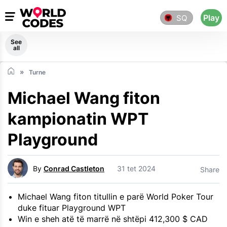
Play
SQ
See
all
Turne
Michael Wang fiton
kampionatin WPT
Playground
By
Conrad Castleton
31 tet 2024
Share
Michael Wang fiton titullin e parë World Poker Tour
duke fituar Playground WPT
Win e sheh atë të marrë në shtëpi 412,300 $ CAD