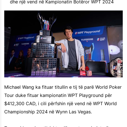
dhe një vend në Kampionatin Botëror WPT 2024
Michael Wang ka fituar titullin e tij të parë World Poker
Tour duke fituar kampionatin WPT Playground për
$412,300 CAD, i cili përfshin një vend në WPT World
Championship 2024 në Wynn Las Vegas.