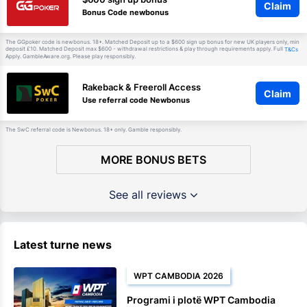
Claim
Bonus Code newbonus
The GGpoker code is newbonus. 18+. Matched Deposit up to a $600 sign up bonus for new UK players only, min
deposit £10. Matched Deposit max $600 - withdrawal restrictions & play through requirements apply. Full
T&Cs
Apply. GambleAware.org. Please play responsibly.
Rakeback & Freeroll Access
Claim
Use referral code Newbonus
The SwC referral code is Newbonus. 18+ only. Gamble responsibly.
MORE BONUS BETS
See all reviews
Latest turne news
WPT CAMBODIA 2026
Programi i plotë WPT Cambodia