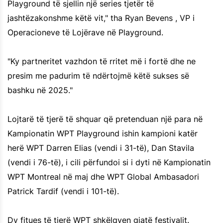
Playground të sjellin një series tjetër të
jashtëzakonshme këtë vit," tha Ryan Bevens , VP i
Operacioneve të Lojërave në Playground.
"Ky partneritet vazhdon të rritet më i fortë dhe ne
presim me padurim të ndërtojmë këtë sukses së
bashku në 2025."
Lojtarë të tjerë të shquar që pretenduan një para në
Kampionatin WPT Playground ishin kampioni katër
herë WPT Darren Elias (vendi i 31-të), Dan Stavila
(vendi i 76-të), i cili përfundoi si i dyti në Kampionatin
WPT Montreal në maj dhe WPT Global Ambasadori
Patrick Tardif (vendi i 101-të).
Dy fitues të tjerë WPT shkëlqyen gjatë festivalit.