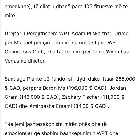
amerikanë), të cilat u dhanë para 105 fituesve më të
mirë.
Drejtori i Përgjithshëm WPT Adam Pliska tha: "Urime
për Michael për çimentimin e emrit të tij në WPT
Champions Club, dhe fat të mirë për të në Wynn Las
Vegas në dhjetor."
Santiago Plante përfundoi si i dyti, duke fituar 265,000
$ CAD, përpara Baron Ma (196,000 $ CAD), Jordan
Grant (146,000 $ CAD), Zachary Fischer (111,000 $
CAD) dhe Amirpasha Emami (84,00 $ CAD).
"Ne jemi jashtëzakonisht mirënjohës dhe të
emocionuar që shohim bashkëpunimin WPT dhe