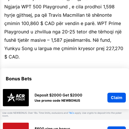
Ngjarja WPT 500 Playground , e cila prodhoi 1,598
hyrje gjithsej, pa që Travis Macmillan të shënonte
çmimin 100,860 $ CAD për vendin e parë. WPT Prime
Playground u zhvillua nga 20-25 tetor dhe tërhoqi një
fushë tjetër masive – 1,587 pjesëmarrës. Në fund,
Yunkyu Song u largua me çmimin kryesor prej 227,270
$ CAD.
Bonus Bets
Deposit $2000 Get $2000
Claim
Use promo code NEWBONUS
Use code NEWBONUS. Over 18s. Time limits, exclusions and
apply. Use crypto to deposit into the poker
T&Cs
room.
$600 sign up bonus