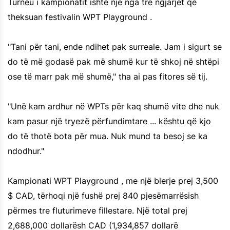
Turneu i kampionatit ishte një nga tre ngjarjet që
theksuan festivalin WPT Playground .
"Tani për tani, ende ndihet pak surreale. Jam i sigurt se
do të më godasë pak më shumë kur të shkoj në shtëpi
ose të marr pak më shumë," tha ai pas fitores së tij.
"Unë kam ardhur në WPTs për kaq shumë vite dhe nuk
kam pasur një tryezë përfundimtare ... kështu që kjo
do të thotë bota për mua. Nuk mund ta besoj se ka
ndodhur."
Kampionati WPT Playground , me një blerje prej 3,500
$ CAD, tërhoqi një fushë prej 840 pjesëmarrësish
përmes tre fluturimeve fillestare. Një total prej
2,688,000 dollarësh CAD (1,934,857 dollarë