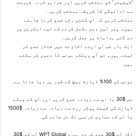
'کیشیئر' کو منتخب کریں اور فراہم کردہ فہرست
سے ادائیگی کا طریقہ منتخب کریں۔
منتخب کریں کہ آپ کتنی رقم جمع کرنا چاہتے
ہیں، پھر لین دین مکمل کرنے کے لیے اسکرین پر
دی گئی ہدایات پر عمل کریں۔
ایک بار جب آپ اپنے اکاؤنٹ میں فنڈز جمع کر
لیتے ہیں، تو آپ ویلکم بونس کا دعوی کر سکتے
ہیں۔
بونس کو 100% ڈپازٹ میچ کے طور پر دیا جاتا ہے۔
بس $30 یا اس سے زیادہ جمع کریں اور آپ کے پہلے
ڈپازٹ کی قیمت پوکر روم سے زیادہ سے زیادہ $1500
یا اس کے مساوی کرنسی تک مل جائے گی۔
اگر آپ $30 جمع کرتے ہیں، WPT Global آپ کو $30