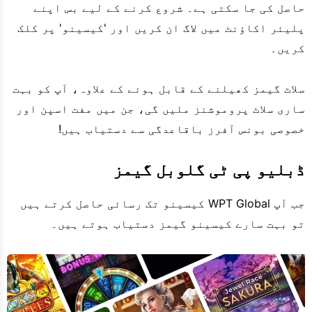
حاصل کی جا سکتی ہے۔ شروع کرنے کے لیے بس اپنے
پلیئر اکاؤنٹ میں لاگ ان کریں اور 'کیسینو' پر کلک
کریں۔
سلاٹ گیمز کھیلنے کے قابل ہونے کے علاوہ، آپ کو بہت
ساری سلاٹ پروموشنز ملیں گی، جن میں مفت اسپن اور
خصوصی بونس آفرز باقاعدگی سے دستیاب ہیں!
ڈبلیو پی ٹی گلوبل گیمز
جب آپ WPT Global کیسینو تک رسائی حاصل کرتے ہیں
تو بہت سارے کیسینو گیمز دستیاب ہوتے ہیں۔