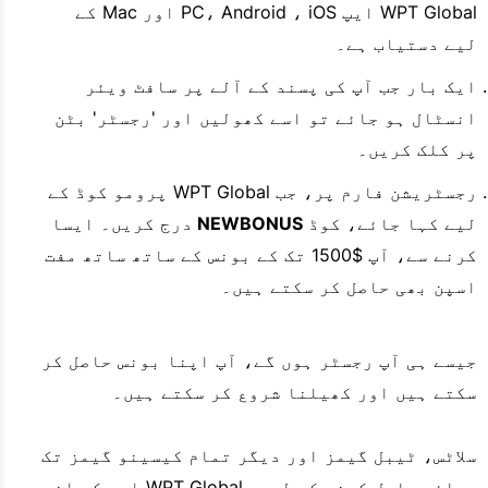
WPT Global ایپ PC، Android ، iOS اور Mac کے
لیے دستیاب ہے۔
ایک بار جب آپ کی پسند کے آلے پر سافٹ ویئر
انسٹال ہو جائے تو اسے کھولیں اور 'رجسٹر' بٹن
پر کلک کریں۔
رجسٹریشن فارم پر، جب WPT Global پرومو کوڈ کے
لیے کہا جائے، کوڈ
NEWBONUS
درج کریں۔ ایسا
کرنے سے، آپ $1500 تک کے بونس کے ساتھ ساتھ مفت
اسپن بھی حاصل کر سکتے ہیں۔
جیسے ہی آپ رجسٹر ہوں گے، آپ اپنا بونس حاصل کر
سکتے ہیں اور کھیلنا شروع کر سکتے ہیں۔
سلاٹس، ٹیبل گیمز اور دیگر تمام کیسینو گیمز تک
رسائی حاصل کرنے کے لیے، WPT Global ایپ کے اندر