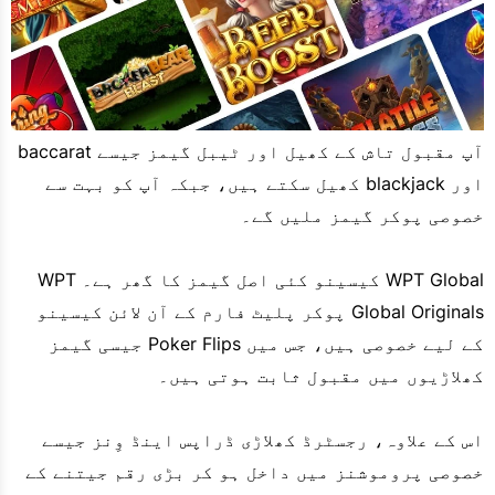
آپ مقبول تاش کے کھیل اور ٹیبل گیمز جیسے baccarat
اور blackjack کھیل سکتے ہیں، جبکہ آپ کو بہت سے
خصوصی پوکر گیمز ملیں گے۔
WPT Global کیسینو کئی اصل گیمز کا گھر ہے۔ WPT
Global Originals پوکر پلیٹ فارم کے آن لائن کیسینو
کے لیے خصوصی ہیں، جس میں Poker Flips جیسی گیمز
کھلاڑیوں میں مقبول ثابت ہوتی ہیں۔
اس کے علاوہ، رجسٹرڈ کھلاڑی ڈراپس اینڈ وِنز جیسے
خصوصی پروموشنز میں داخل ہو کر بڑی رقم جیتنے کے