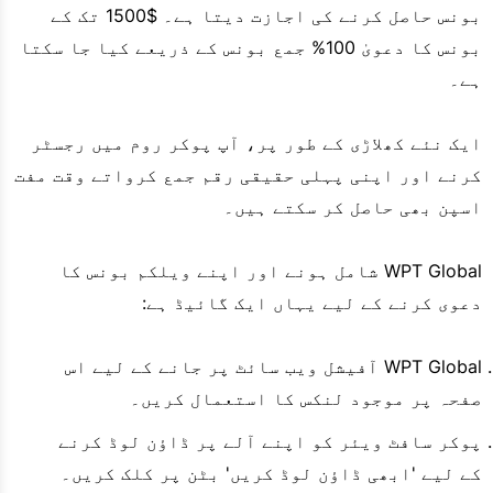
بونس حاصل کرنے کی اجازت دیتا ہے۔ $1500 تک کے
بونس کا دعویٰ 100% جمع بونس کے ذریعے کیا جا سکتا
ہے۔
ایک نئے کھلاڑی کے طور پر، آپ پوکر روم میں رجسٹر
کرنے اور اپنی پہلی حقیقی رقم جمع کرواتے وقت مفت
اسپن بھی حاصل کر سکتے ہیں۔
WPT Global شامل ہونے اور اپنے ویلکم بونس کا
دعوی کرنے کے لیے یہاں ایک گائیڈ ہے:
WPT Global آفیشل ویب سائٹ پر جانے کے لیے اس
صفحہ پر موجود لنکس کا استعمال کریں۔
پوکر سافٹ ویئر کو اپنے آلے پر ڈاؤن لوڈ کرنے
کے لیے 'ابھی ڈاؤن لوڈ کریں' بٹن پر کلک کریں۔