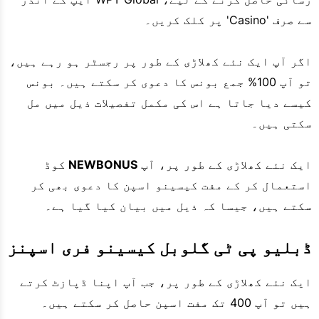
سے صرف 'Casino' پر کلک کریں۔
اگر آپ ایک نئے کھلاڑی کے طور پر رجسٹر ہو رہے ہیں،
تو آپ 100% جمع بونس کا دعوی کر سکتے ہیں۔ بونس
کیسے دیا جاتا ہے اس کی مکمل تفصیلات ذیل میں مل
سکتی ہیں۔
ایک نئے کھلاڑی کے طور پر، آپ
NEWBONUS
کوڈ
استعمال کر کے مفت کیسینو اسپن کا دعوی بھی کر
سکتے ہیں، جیسا کہ ذیل میں بیان کیا گیا ہے۔
ڈبلیو پی ٹی گلوبل کیسینو فری اسپنز
ایک نئے کھلاڑی کے طور پر، جب آپ اپنا ڈپازٹ کرتے
ہیں تو آپ 400 تک مفت اسپن حاصل کر سکتے ہیں۔