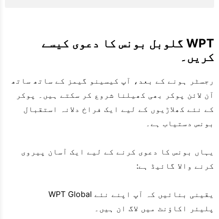
WPT گلوبل بونس کا دعوی کیسے
کریں۔
رجسٹر ہونے کے بعد، آپ کیسینو گیمز کے ساتھ ساتھ
آن لائن پوکر بھی کھیلنا شروع کر سکتے ہیں۔ پوکر
کے نئے کھلاڑیوں کے لیے ایک فراخ دلانہ استقبال
بونس دستیاب ہے۔
یہاں بونس کا دعوی کرنے کے لیے ایک آسان پیروی
کرنے والا گائیڈ ہے:
یقینی بنائیں کہ آپ اپنے نئے WPT Global
پلیئر اکاؤنٹ میں لاگ ان ہیں۔