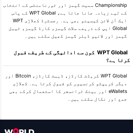
Championship سمیت گیمز اور ٹورنامنٹس کے انتخاب
کے لیے زیادہ جانا جاتا ہے، WPT Global کے پاس
ایک آن لائن کیسینو بھی ہے۔ رجسٹرڈ کھلاڑی WPT
Global ایپ کے ذریعے سلاٹ گیمز، کارڈ گیمز، ٹیبل
گیمز اور لائیو ڈیلر گیمز کھیل سکتے ہیں۔
  WPT Global  کون سے ادائیگی کے طریقے قبول 
کرتا ہے؟
WPT Global کریڈٹ کارڈز، ڈیبٹ کارڈز، Bitcoin اور
دیگر کریپٹو کرنسیوں کو قبول کرتا ہے۔ کھلاڑی
eWallets اور بینک ٹرانسفر کا استعمال کرکے بھی
جمع اور نکال سکتے ہیں۔