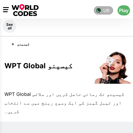
Play
UR
See
all
کیسینو
WPT Global کیسینو
WPT Global کیسینو تک رسائی حاصل کریں اور سلاٹس
اور ٹیبل گیمز کی ایک وسیع رینج میں سے انتخاب
کریں۔