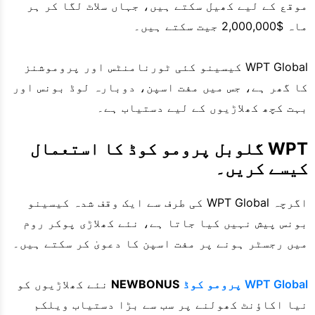
موقع کے لیے کھیل سکتے ہیں، جہاں سلاٹ لگا کر ہر
ماہ $2,000,000 جیت سکتے ہیں۔
WPT Global کیسینو کئی ٹورنامنٹس اور پروموشنز
کا گھر ہے، جس میں مفت اسپن، دوبارہ لوڈ بونس اور
بہت کچھ کھلاڑیوں کے لیے دستیاب ہے۔
WPT گلوبل پرومو کوڈ کا استعمال
کیسے کریں۔
اگرچہ WPT Global کی طرف سے ایک وقف شدہ کیسینو
بونس پیش نہیں کیا جاتا ہے، نئے کھلاڑی پوکر روم
میں رجسٹر ہونے پر مفت اسپن کا دعویٰ کر سکتے ہیں۔
WPT Global پرومو کوڈ
NEWBONUS
نئے کھلاڑیوں کو
نیا اکاؤنٹ کھولنے پر سب سے بڑا دستیاب ویلکم