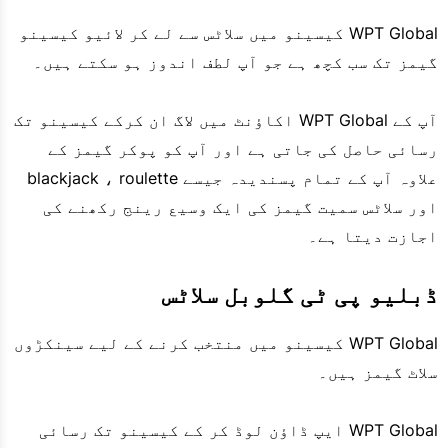
WPT Global کیسینو میں سلاٹس سے لے کر لائیو کیسینو
گیمز تک سب کچھ ہے جو آپ لطف اندوز ہو سکتے ہیں۔
آپ کے WPT Global اکاؤنٹ میں لاگ ان کرکے کیسینو تک
رسائی حاصل کی جاتی ہے اور آپ کو پوکر گیمز کے
علاوہ آپ کے تمام پسندیدہ جیسے blackjack ، roulette
اور سلاٹس سمیت گیمز کی ایک وسیع رینج رکھنے کی
اجازت دیتا ہے۔
ڈبلیو پی ٹی گلوبل سلاٹس
WPT Global کیسینو میں منتخب کرنے کے لیے سینکڑوں
سلاٹ گیمز ہیں۔
WPT Global ایپ ڈاؤن لوڈ کر کے کیسینو تک رسائی