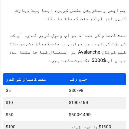
بس اپنی رجسٹریشن مکمل کریں، اپنا پہلا ڈپازٹ
کریں اور آپ کو مفت گھماؤ ملے گا۔
مفت گھماؤ کی تعداد جو آپ وصول کریں گے وہ آپ کے
ڈپازٹ کی قیمت پر مبنی ہے۔ مفت گھماؤ مشہور سلاٹ
گیم گولڈن Avalanche پر استعمال کیا جا سکتا ہے،
جہاں آپ $5000 تک جیت سکتے ہیں۔
جمع رقم
مفت گھماؤ کی قدر
$5
$30-99
$10
$100-499
$50
$500-1499
$1500 یا اس سے زیادہ
$100