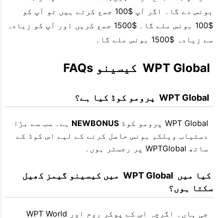
بونس دے گا۔ اگر آپ $100 جمع کرتے ہیں تو آپ کو
$100 بونس ملے گا۔ $1500 جمع کریں اور آپ کو زیادہ
سے زیادہ $1500 بونس ملے گا۔
 WPT Global  کیسینو FAQs
  WPT Global  پرومو کوڈ کیا ہے؟
WPT Global پرومو کوڈ
NEWBONUS
ہے۔ سب سے بڑا
دستیاب ویلکم بونس حاصل کرنے کے لیے اس کوڈ کے
ساتھ WPTGlobal پر رجسٹر ہوں۔
 کیا میں  WPT Global  میں کیسینو گیمز کھیل 
سکتا ہوں؟
جی ہاں۔ اگرچہ اس کے پوکر روم اور WPT World